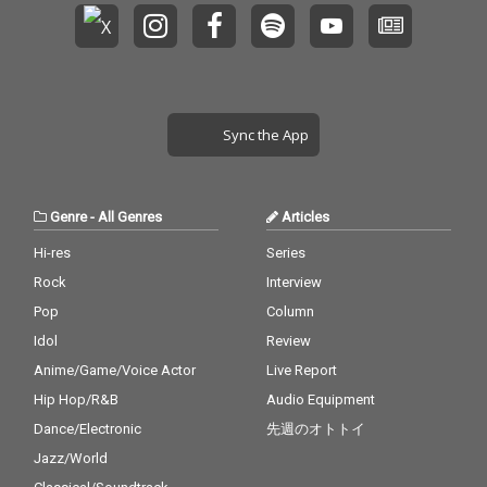
Sync the App
Genre
-
All Genres
Articles
Hi-res
Series
Rock
Interview
Pop
Column
Idol
Review
Anime/Game/Voice Actor
Live Report
Hip Hop/R&B
Audio Equipment
Dance/Electronic
先週のオトトイ
Jazz/World