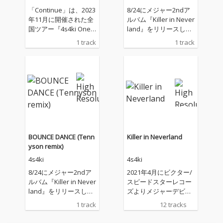
「Continue」は、2023
8/24にメジャー2ndア
年11月に開催された全
ルバム『Killer in Never
国ツアー『4s4ki Onem
land』をリリースした
an Live Tour 2023 “Co
4s4ki。海外アーティス
1 track
1 track
ntinue』のために書き
トを招致して開催した
下ろされた、4s4kiの約
主催フェス、ストリー
5ヶ月ぶりとなる新曲
ミングサービスでの大
「Continue」。ツアー
展開、雑誌の表紙
と同タイトルを冠した
に、“Pitchfork”など海
この曲は、4s4kiの活動
外大手音楽メディアで
の中で初めて明確にコ
の特集や作品評価など
ンセプトを決めた上で
各所から大きな注目を
書かれた。それは、い
集めている。アルバム
つも支えてくれる全て
からテレビ東京のアニ
BOUNCE DANCE (Tenn
Killer in Neverland
のリスナーに向けて
メーションミュージッ
yson remix)
の“感謝”と、その気持
クビデオを制作する新
4s4ki
4s4ki
ちを体現するために音
プロジェクト“KASHIK
楽活動をこれからもず
A”とのコラボレーショ
8/24にメジャー2ndア
2021年4月にビクター/
っと“続けていく”とい
ンのために書き下ろさ
ルバム『Killer in Never
スピードスターレコー
う意志。ドラムンベー
れたダンスナンバー
land』をリリースした
ズよりメジャーデビュ
ス・トラップ・EDMな
「BOUNCE DANCE」の
4s4ki。海外アーティス
ーを果たした4s4ki(読
1 track
12 tracks
どベースミュージック
Remix企画、その名
トを招致して開催した
み：アサキ)が、メジャ
の流行の最先端をミッ
も“BOUNCE DANCE : Kil
主催フェス、ストリー
ー2作目、通算3作目と