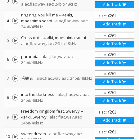
3
alac,flac,wav,aac: 24bit/48kHz
Add Track
ring ring, you kill me
--
4s4ki
4
maeshima soshi
alac,flac,wav,aac:
Add Track
24bit/48kHz
Cross out
--
4s4ki
maeshima soshi
5
alac,flac,wav,aac: 24bit/48kHz
Add Track
paranoia
alac,flac,wav,aac:
6
24bit/48kHz
Add Track
7
傍観者
alac,flac,wav,aac: 24bit/48kHz
Add Track
into the darkness
alac,flac,wav,aac:
8
24bit/48kHz
Add Track
Freedom Kingdom feat. Swervy
--
9
4s4ki
Swervy
alac,flac,wav,aac:
Add Track
24bit/48kHz
sweet dream
alac,flac,wav,aac:
10