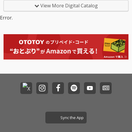
クスした重厚なトラッ
ler Remixes”第二弾リ
ミングサービスでの大
なるオリジナルアルバ
View More Digital Catalog
クの上で、希望を感じ
ミキサーはIll Japonia
展開、雑誌の表紙
ム『Killer in Neverlan
させるシンセのリフ、
(読み：イルジャポニ
に、“Pitchfork”など海
d』をリリースする。
Error.
全パートHook(サビ)と
ア)が担当！Ill Japonia
外大手音楽メディアで
デビュー以来、FUJI RO
言っても過言ではない
は、ロンドンを拠点と
の特集や作品評価など
CK FESTIVAL’21への大
型破りな構成、そして
し、コーチェラ、グラ
各所から大きな注目を
抜擢や即完したSpotify
突き抜けてポップなト
ストンベリー、フジロ
集めている。アルバム
O-EAST公演を含む初の
ップラインが躍動する
ック、サマーソニック
からテレビ東京のアニ
東名阪ツアー開催、世
2023年最新系Hyper Po
など世界各地の大型ロ
メーションミュージッ
界的音楽メディアでの
pだ！
ックフェスティヴァル
クビデオを制作する新
作品評価など、国内だ
にも出演を果たしてい
プロジェクト“KASHIK
けに止まらず、急速に
る日本人の4人組サイ
A”とのコラボレーショ
音楽シーンで頭角を現
ケデリックロックバン
ンのために書き下ろさ
しはじめている4s4ki。
ドBo Ningenのフロン
れたダンスナンバー
ジャンルで括ることの
トマン/ベースボーカル
「BOUNCE DANCE」の
出来ない唯一無二のサ
のTaigen Kawabeのソ
Remix企画、その名
ウンドと、生々しい言
ロプロジェクトだ。原
も“BOUNCE DANCE : Kil
葉で自身の心を抉り取
曲明るさと一変して、
ler Remixes”がスター
り言葉にする歌詞が強
不穏だけれども美しく
ト！第一弾のリミック
烈な個性を放ち、2022
響く音像が楽曲を別世
スを担当したのは、Sp
年注目の新世代アーテ
界に導いていく。
otifyで累計6000万回以
ィストのひとりとして
Sync the App
上の再生数を誇るカナ
名を挙げられている。
ダ出身のプロデューサ
怒涛の1年を経て蓄積