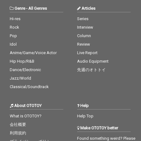
ー・Tennyson(テニス
されてきた経験、研ぎ
ン)だ。ライアン・ヘム
澄まされる音楽的感
Genre
-
All Genres
Articles
ワーズ主宰レーベル
覚、第六感で捉える世
〈secret songs〉から
界の音楽シーンとの共
Hi-res
Series
のリリースがきっかけ
振(リンク)。何かが起
Rock
Interview
で注目を浴び、スクリ
きそうな“予兆”に満ち
レックスのリミック
ている4s4kiが、本作の
Pop
Column
ス・ワーク参加等でも
テーマに据えたのは“仮
Idol
Review
話題のアーティスト。
想現実”と“自分らし
Anime/Game/Voice Actor
Live Report
楽曲を再解釈し生み出
さ”。現実に生きづらさ
した、洗練されたリミ
を抱える多くの若者が
Hip Hop/R&B
Audio Equipment
ックスワークになって
溢れ、バーチャルとリ
Dance/Electronic
先週のオトトイ
いる。アートワーク
アルの境界線が曖昧に
は、アニメーションミ
なり混沌とするこの時
Jazz/World
ュージックビデオの監
代において、時には現
Classical/Soundtrack
督を務めた、「ゾンビ
実世界からログアウト
ランドサガ リベンジ」
して、仮想現実に逃避
や「YASUKE」のOPを
することを肯定し、“わ
About OTOTOY
Help
手掛けているKamata
がままに自分らしくい
氏が監督・キャラクタ
られる”居場所があるこ
What is OTOTOY?
Help Top
ーデザインを担当。4s
との大切さをリスナー
会社概要
4kiをイメージしたキャ
に訴えかける。4s4kiに
Make OTOTOY better
ラクターを書き下ろ
とって仮想現実とは“音
利用規約
し、『Killer in Neverla
楽”である。【Neverla
Found something weird? Please