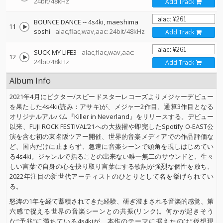
24bit/48kHz
Add Track
BOUNCE DANCE
--
4s4ki
maeshima
11
soshi
alac,flac,wav,aac: 24bit/48kHz
Add Track
SUCK MY LIFE3
alac,flac,wav,aac:
12
24bit/48kHz
Add Track
Album Info
2021年4月にビクター/スピードスターレコーズよりメジャーデビュー
を果たした4s4ki(読み：アサキ)が、メジャー2作目、通算3作目となる
オリジナルアルバム『Killer in Neverland』をリリースする。デビュー
以来、FUJI ROCK FESTIVAL’21への大抜擢や即完したSpotify O-EAST公
演を含む初の東名阪ツアー開催、世界的音楽メディアでの作品評価な
ど、国内だけに止まらず、急速に音楽シーンで頭角を現しはじめてい
る4s4ki。ジャンルで括ることの出来ない唯一無二のサウンドと、生々
しい言葉で自身の心を抉り取り言葉にする歌詞が強烈な個性を放ち、
2022年注目の新世代アーティストのひとりとして名を挙げられてい
る。
怒涛の1年を経て蓄積されてきた経験、研ぎ澄まされる音楽的感覚、第
六感で捉える世界の音楽シーンとの共振(リンク)。何かが起きそう
な“予兆”に満ちている4s4kiが、本作のテーマに据えたのは“仮想現