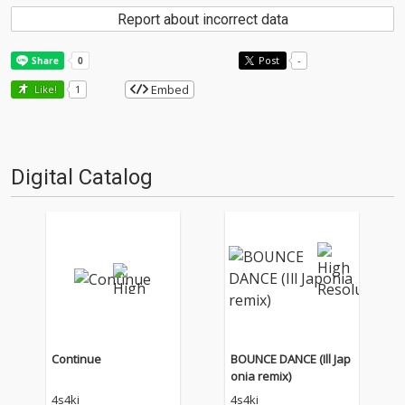
Report about incorrect data
Post
-
Embed
Like!
1
Digital Catalog
Continue
BOUNCE DANCE (Ill Jap
onia remix)
4s4ki
4s4ki