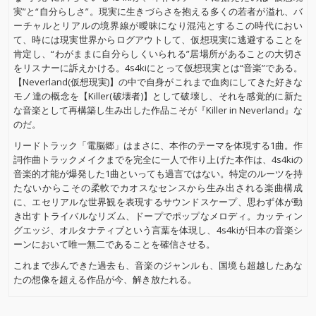
実”と“自分らしさ”。現実に生きづらさを抱える多くの若者が溢れ、バ
ーチャルとリアルの境界線が曖昧になり混沌とするこの時代におい
て、時には現実世界からログアウトして、仮想現実に逃避することを
肯定し、“わがままに自分らしくいられる”居場所があることの大切さ
をリスナーに訴えかける。4s4kiにとって仮想現実とは“音楽”である。
【Neverland(仮想現実)】の中で自身がこれまで血肉にしてきた好きな
モノ達の概念を【Killer(破壊者)】として破壊し、それを感覚的に新た
な音楽として再構築し生み出した作品こそが『Killer in Neverland』な
のだ。
リードトラック「電脳郷」はまさに、本作のテーマを体現する1曲。作
詞作曲トラックメイクまでを完全に一人で作り上げた本作は、4s4kiの
音楽的才能が爆発した1曲といっても過言ではない。特定のルーツを持
たないからこその柔軟でカオスなセンスから生み出される楽曲構成
に、エセリアルな世界観を表現するサウンドスケープ、思わず体が動
き出すトライバルなリズム、ドープでポップなメロディ。カッティン
グエッジ、オルタナティブという言葉を体現し、4s4kiが日本の音楽シ
ーンにおいて唯一無二であることを確信させる。
これまで歩んできた過去も、音楽のジャンルも、国境も超越したあな
たの想像を超える作品が今、解き放たれる。