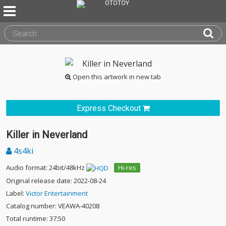
Open this artwork in new tab
Express Checkout
Killer in Neverland
4s4ki
Audio format: 24bit/48kHz
Hi-res
Original release date: 2022-08-24
Label:
Victor Entertainment
Catalog number: VEAWA-40208
Total runtime: 37:50