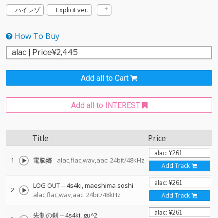
ハイレゾ
Explicit ver.
How To Buy
Add all to Cart
Add all to INTEREST
Title
Price
1
電脳郷
alac,flac,wav,aac: 24bit/48kHz
Add Track
LOG OUT
--
4s4ki
maeshima soshi
2
alac,flac,wav,aac: 24bit/48kHz
Add Track
先制の剣
--
4s4ki
gu^2