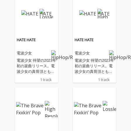
HATE HATE
HATE HATE
電波少女
電波少女
電波少女 待望の2023年
電波少女 待望の2023年
初の楽曲リリース。電
初の楽曲リリース。電
波少女の真骨頂とも言
波少女の真骨頂とも言
うべき内省的でメロウ
うべき内省的でメロウ
1 track
1 track
なHIP HOPナンバー。
なHIP HOPナンバー。
レゲエ風味のビートの
レゲエ風味のビートの
上をハシシ、NIHA-Cの
上をハシシ、NIHA-Cの
フロウが駆け巡る新機
フロウが駆け巡る新機
軸とも言うべきファク
軸とも言うべきファク
ターも内包されてい
ターも内包されてい
る。メロディアスかつ
る。メロディアスかつ
陰鬱、エモーショナル
陰鬱、エモーショナル
かつセンチメンタル、
かつセンチメンタル、