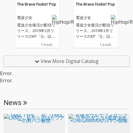
電波少女にしか出来な
電波少女にしか出来な
The Brave Fxxkin’ Pop
The Brave Fxxkin’ Pop
い実に独特なナンバー
い実に独特なナンバー
に仕上がっており、昨
に仕上がっており、昨
電波少女
電波少女
年9月リリース の復活
年9月リリース の復活
シングル「The Brave F
シングル「The Brave F
電波少女復活の配信リ
電波少女復活の配信リ
xxkin' Pop」に続く第2
xxkin' Pop」に続く第2
リース。2019年3月リ
リース。2019年3月リ
弾となる要注目すぎる
弾となる要注目すぎる
リースのEP「Q」以来
リースのEP「Q」以来
新曲である。
新曲である。
約3年半振りとなるリ
約3年半振りとなるリ
1 track
1 track
リース作品。
リース作品。
View More Digital Catalog
Error.
Error.
News