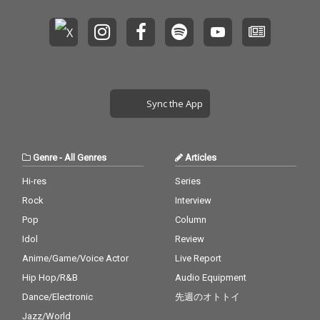
Sync the App
Genre
-
All Genres
Articles
Hi-res
Series
Rock
Interview
Pop
Column
Idol
Review
Anime/Game/Voice Actor
Live Report
Hip Hop/R&B
Audio Equipment
Dance/Electronic
先週のオトトイ
Jazz/World