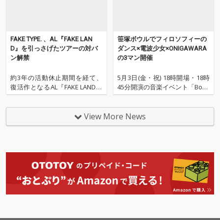
FAKE TYPE. 、AL『FAKE LAN
笹塚ボウルでフィロソフィーの
D』を引っさげたツアーの対バ
ダンス×電波少女×ONIGAWARA
ン解禁
の3マン開催
約3年の活動休止期間を経て、
5月3日(金・祝) 18時開場・18時
復活作となるAL『FAKE LAND』
45分開演の音楽イベント「Bootl
を2月17日にリリースした、ト
eg Booth」に、フィロソフィー
ップハムハット狂(ラッパー)とD
のダンスに加え、電波少女とON
YES IWASAKI(トラックメーカー)
IGAWARAの出演が決定した。
View More News
からなるニセ者ユニットFAKE T
さらに、客入・転換時に、フィ
YPE.。 そんなFAKE TYPE.が実に
ロソフィーのダンスの作曲も務
約4年
める宮野弦士が、CHOO