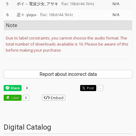
5
ポイ
--
電波少女
アサキ
flac: 16bit/44.1kHz
N/A
6
忌々 -yuyu-
flac: 16bit/44.1kHz
N/A
Note
Due to label constraints, you cannot choose the audio format. The
total number of downloads available is 10. Please be aware of this
before making your purchase.
Report about incorrect data
Post
-
Embed
Like!
0
Digital Catalog