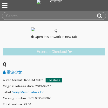
Open this artwork in new tab
Express Checkout
Q
電波少女
Audio format: 16bit/44.1kHz
Lossless
Original release date: 2019-03-27
Label:
Sony Music Labels Inc.
Catalog number: BVCL00957B00Z
Total runtime: 29:04