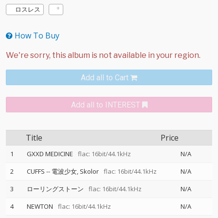
ロスレス
How To Buy
Add all to Cart
Add all to INTEREST
Title
Price
1
GXXD MEDICINE
flac: 16bit/44.1kHz
N/A
2
CUFFS
--
電波少女
Skolor
flac: 16bit/44.1kHz
N/A
3
ローリングストーン
flac: 16bit/44.1kHz
N/A
4
NEWTON
flac: 16bit/44.1kHz
N/A