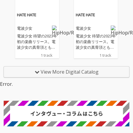
HATE HATE
HATE HATE
電波少女
電波少女
電波少女 待望の2023年
電波少女 待望の2023年
初の楽曲リリース。電
初の楽曲リリース。電
波少女の真骨頂とも言
波少女の真骨頂とも言
うべき内省的でメロウ
うべき内省的でメロウ
1 track
1 track
なHIP HOPナンバー。
なHIP HOPナンバー。
レゲエ風味のビートの
レゲエ風味のビートの
上をハシシ、NIHA-Cの
上をハシシ、NIHA-Cの
View More Digital Catalog
フロウが駆け巡る新機
フロウが駆け巡る新機
軸とも言うべきファク
軸とも言うべきファク
Error.
ターも内包されてい
ターも内包されてい
る。メロディアスかつ
る。メロディアスかつ
陰鬱、エモーショナル
陰鬱、エモーショナル
かつセンチメンタル、
かつセンチメンタル、
電波少女にしか出来な
電波少女にしか出来な
い実に独特なナンバー
い実に独特なナンバー
に仕上がっており、昨
に仕上がっており、昨
年9月リリース の復活
年9月リリース の復活
シングル「The Brave F
シングル「The Brave F