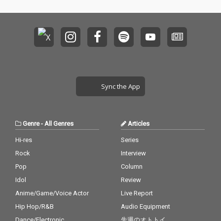
xxkin' Pop」に続く第2
xxkin' Pop」に続く第2
弾となる要注目すぎる
弾となる要注目すぎる
新曲である。
新曲である。
Sync the App
Genre
-
All Genres
Articles
Hi-res
Series
Rock
Interview
Pop
Column
Idol
Review
Anime/Game/Voice Actor
Live Report
Hip Hop/R&B
Audio Equipment
Dance/Electronic
先週のオトトイ