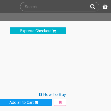
Express Checkout
How To Buy
Add all to Cart