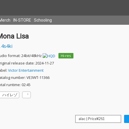
Merch
IN-STORE
Schooling
Mona Lisa
4s4ki
udio format: 24bit/48kHz
Hi-res
riginal release date: 2024-11-27
abel:
Victor Entertainment
atalog number: VE3WT-11366
otal runtime: 02:45
ハイレゾ