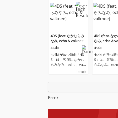
4DS (feat. なかむらみ
4DS (feat. 
なみ, echo & valknee)
なみ, echo & va
4s4ki
4s4ki
4s4ki が放つ新曲「4D
4s4ki が放つ
S」は、客演に なかむ
S」は、客演に
らみなみ、echo、valk
らみなみ、echo
nee を迎え、トラック
nee を迎え、
1 track
を「ねえ聞いて」でも
を「ねえ聞いて
タッグを組んだ Zoo La
タッグを組んだ Z
y Station が手がけたコ
y Station 
ラボレーション楽曲。
ラボレーション
Error.