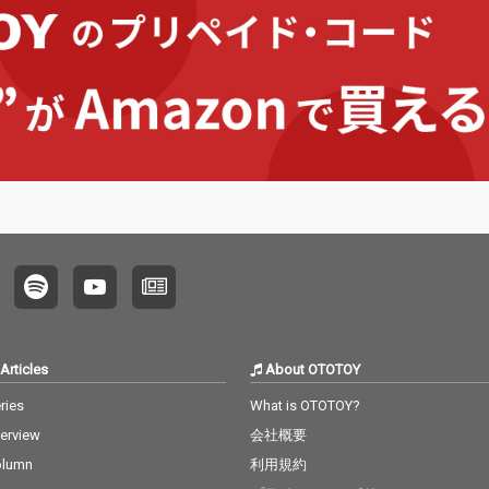
セサイ
うピア
なホー
融合。4
悩と向
えよう
裸々に
者の心
ます。
クミュ
に、実
アヴァ
クポッ
ラック
Uが共
「不安
「お前
独特の
Articles
About OTOTOY
が誕生。
年の4s4k
ries
What is OTOTOY?
e Tou
terview
会社概要
披露さ
をつか
olumn
利用規約
「透明な