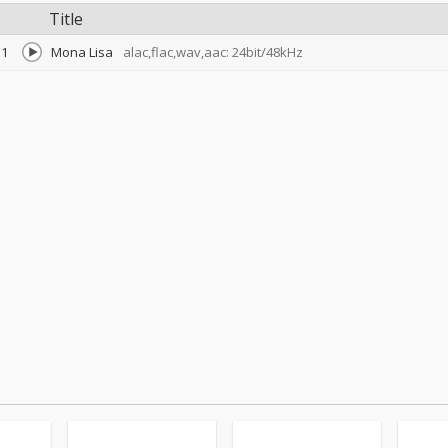
Title
1
Mona Lisa
alac,flac,wav,aac: 24bit/48kHz