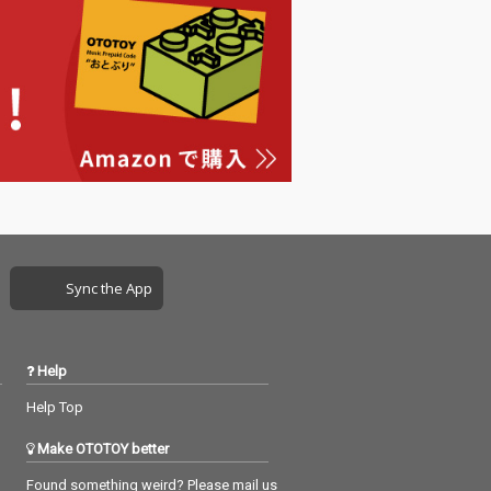
ザーと透明感漂
セサイザーと透明感漂
ノ、クラシカル
うピアノ、クラシカル
ンセクションが
なホーンセクションが
s4kiが自らの苦
融合。4s4kiが自らの苦
き合い、乗り越
悩と向き合い、乗り越
とする葛藤を赤
えようとする葛藤を赤
歌い上げ、聴く
裸々に歌い上げ、聴く
を強く揺さぶり
者の心を強く揺さぶり
 エレクトロニッ
ます。 エレクトロニッ
ージックを基盤
クミュージックを基盤
験的で前衛的な
に、実験的で前衛的な
ンポップやダー
アヴァンポップやダー
プを生み出すト
クポップを生み出すト
メイカーMON/K
ラックメイカーMON/K
Sync the App
作で参加した
Uが共作で参加した
に仕上がる」
「不安に仕上がる」
ゼウス」では、
「お前ゼウス」では、
感性が光る楽曲
独特の感性が光る楽曲
Help
 さらに、2023
が誕生。 さらに、2023
i Oneman Liv
年の4s4ki Oneman Liv
Help Top
r「Continue」で
e Tour「Continue」で
れ、ファンの心
披露され、ファンの心
Make OTOTOY better
んだ未発表曲
をつかんだ未発表曲
人」を、DÉ D
「透明な人」を、DÉ D
Found something weird? Please mail us