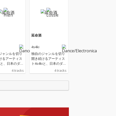
延命酒
4s4ki
ジャンルを切り
独自のジャンルを切り
けるアーティス
開き続けるアーティス
kiと、日本のダン
ト4s4kiと、日本のダン
ージックシーン
スミュージックシーン
4 tracks
4 tracks
るDÉ DÉ MOU
を牽引するDÉ DÉ MOU
タッグを組み、4
SEがタッグを組み、4
コラボEP『延命
曲入りコラボEP『延命
10月1日（水）
酒』を10月1日（水）
。 「永遠の
にリリース。 「永遠の
では、疾走感あ
覚悟」では、疾走感あ
010年代UKベー
ふれる2010年代UKベー
トに、DÉ DÉ
スのビートに、DÉ DÉ
SEのきらめくシン
MOUSEのきらめくシン