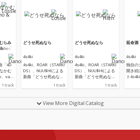
なかむらみ
どうせ死ぬなら
どうせ死ぬなら
延命酒
lknee)
4s4ki
4s4ki
4s4ki
新曲「4D
4s4ki、ROAR（STARKI
4s4ki、ROAR（STARKI
独自の
 なかむ
DS）、NUU$HIによる
DS）、NUU$HIによる
開き続
、valk
新曲「どうせ死ぬな
新曲「どうせ死ぬな
ト4s4
トラック
ら」がリリース。 痛み
ら」がリリース。 痛み
スミュ
1 track
1 track
1 track
」でも
を笑い飛ばし、終わり
を笑い飛ばし、終わり
を牽引す
oo La
を恐れず、仲間と “ 今
を恐れず、仲間と “ 今
SEが
が手がけたコ
だけの一生モノ ” を作
だけの一生モノ ” を作
曲入り
View More Digital Catalog
楽曲。
る、「絶望と希望」が
る、「絶望と希望」が
酒』を
同時に鳴るアンセム曲
同時に鳴るアンセム曲
にリリース
が誕生。
が誕生。
覚悟」
ふれる2
スのビー
MOU