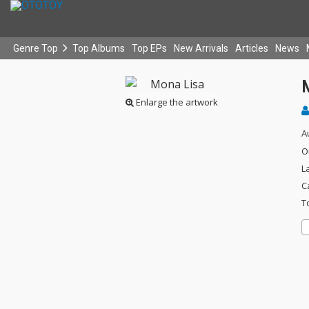
Genre Top
Top Albums
Top EPs
New Arrivals
Articles
News
Enlarge the artwork
A
O
L
C
T