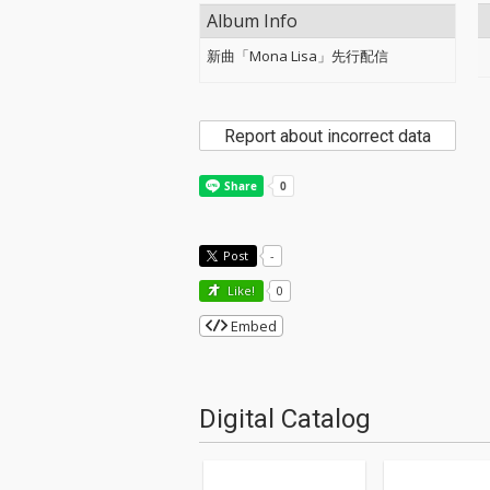
Album Info
新曲「Mona Lisa」先行配信
Report about incorrect data
Post
-
Like!
0
Embed
Digital Catalog