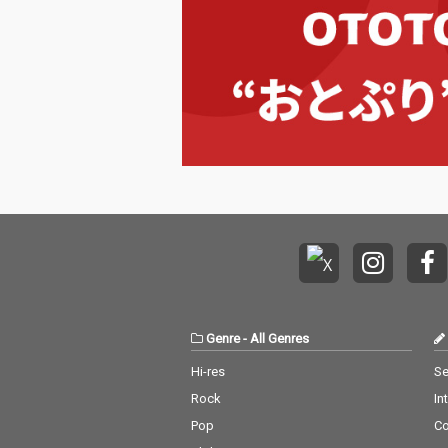
Genre
-
All Genres
Hi-res
Se
Rock
In
Pop
C