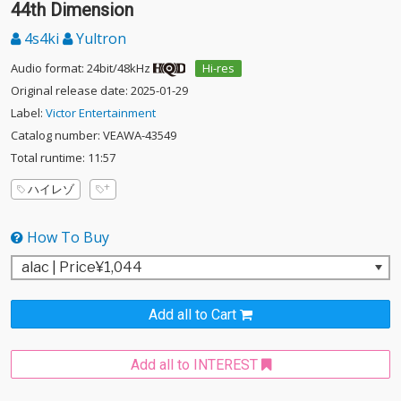
44th Dimension
4s4ki
Yultron
Audio format: 24bit/48kHz
Hi-res
Original release date: 2025-01-29
Label:
Victor Entertainment
Catalog number: VEAWA-43549
Total runtime: 11:57
ハイレゾ
How To Buy
Add all to Cart
Add all to INTEREST