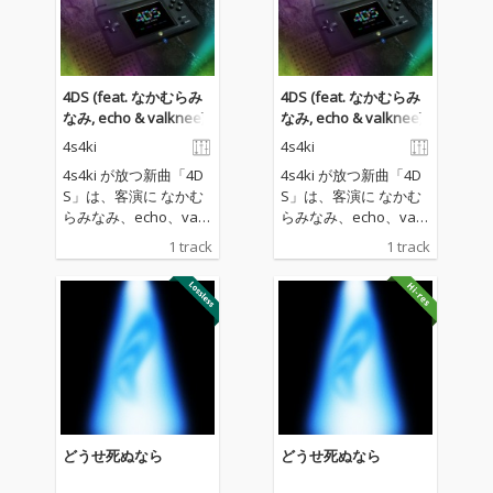
4DS (feat. なかむらみ
4DS (feat. なかむらみ
なみ, echo & valknee)
なみ, echo & valknee)
4s4ki
4s4ki
4s4ki が放つ新曲「4D
4s4ki が放つ新曲「4D
S」は、客演に なかむ
S」は、客演に なかむ
らみなみ、echo、valk
らみなみ、echo、valk
nee を迎え、トラック
nee を迎え、トラック
1 track
1 track
を「ねえ聞いて」でも
を「ねえ聞いて」でも
タッグを組んだ Zoo La
タッグを組んだ Zoo La
y Station が手がけたコ
y Station が手がけたコ
ラボレーション楽曲。
ラボレーション楽曲。
どうせ死ぬなら
どうせ死ぬなら