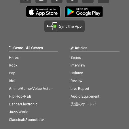
Sync the App
Genre
-
All Genres
Articles
Hi-res
Series
Rock
Interview
Pop
Column
Idol
Review
Anime/Game/Voice Actor
Live Report
Hip Hop/R&B
Audio Equipment
Dance/Electronic
先週のオトトイ
Jazz/World
Classical/Soundtrack