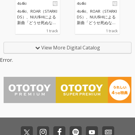
4s4ki
4s4ki
4s4ki、ROAR（STARKI
4s4ki、ROAR（STARKI
DS）、NUU$HIによる
DS）、NUU$HIによる
新曲「どうせ死ぬな
新曲「どうせ死ぬな
ら」がリリース。 痛み
ら」がリリース。 痛み
1 track
1 track
を笑い飛ばし、終わり
を笑い飛ばし、終わり
を恐れず、仲間と “ 今
を恐れず、仲間と “ 今
だけの一生モノ ” を作
だけの一生モノ ” を作
View More Digital Catalog
る、「絶望と希望」が
る、「絶望と希望」が
同時に鳴るアンセム曲
同時に鳴るアンセム曲
Error.
が誕生。
が誕生。