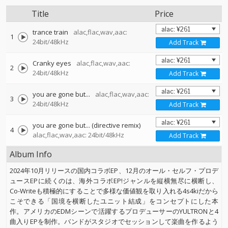
Title
Price
trance train
alac,flac,wav,aac:
1
24bit/48kHz
Add Track
Cranky eyes
alac,flac,wav,aac:
2
24bit/48kHz
Add Track
you are gone but...
alac,flac,wav,aac:
3
24bit/48kHz
Add Track
you are gone but... (directive remix)
4
alac,flac,wav,aac: 24bit/48kHz
Add Track
Album Info
2024年10月リリースの国内コラボEP、12月のオール・セルフ・プロデ
ュースEPに続くのは、海外コラボEP!ジャンルを縦横無尽に横断し、
Co-Writeも積極的にすることで多様な価値観を取り入れる4s4kiだから
こそできる「国境を横断したユニット結成」をコンセプトにした本
作。アメリカのEDMシーンで活躍するプロデューサーのYULTRONと4
曲入りEPを制作。バンドがスタジオでセッションして楽曲を作るよう