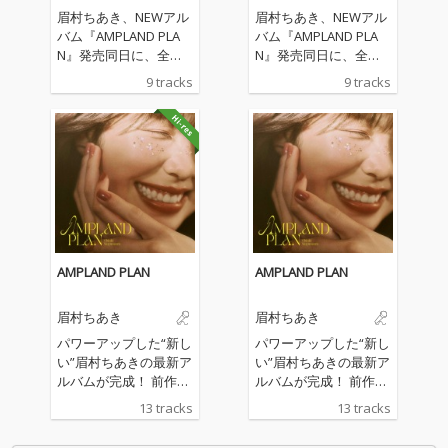
眉村ちあき、NEWアル
眉村ちあき、NEWアル
バム『AMPLAND PLA
バム『AMPLAND PLA
N』発売同日に、全英
N』発売同日に、全英
語詞による配信限定ア
語詞による配信限定ア
9 tracks
9 tracks
ルバム『PLAN C』をリ
ルバム『PLAN C』をリ
リース。 本作は、国内
リース。 本作は、国内
で存在感を高めると同
で存在感を高めると同
時に、世界最大級の音
時に、世界最大級の音
楽フェスティバル SXS
楽フェスティバル SXS
W Music Festival に202
W Music Festival に202
4年・2025年と2年連続
4年・2025年と2年連続
出演するなど、海外シ
出演するなど、海外シ
ーンへの挑戦を続ける
ーンへの挑戦を続ける
彼女の新たな試み。20
彼女の新たな試み。20
AMPLAND PLAN
AMPLAND PLAN
20年に初の海外ライブ
20年に初の海外ライブ
を行って以降、海外公
を行って以降、海外公
眉村ちあき
眉村ちあき
演のたびに現地の音楽
演のたびに現地の音楽
ファンへ向けて楽曲を
ファンへ向けて楽曲を
パワーアップした“新し
パワーアップした“新し
英語詞にアレンジ。Fra
英語詞にアレンジ。Fra
い”眉村ちあきの最新ア
い”眉村ちあきの最新ア
ncesca Nelson、Olivia
ncesca Nelson、Olivia
ルバムが完成！ 前作
ルバムが完成！ 前作
Burrell、Aimee Blacks
Burrell、Aimee Blacks
『うふふ』のリリース
『うふふ』のリリース
13 tracks
13 tracks
chlegerから英語での作
chlegerから英語での作
以降、精力的な楽曲制
以降、精力的な楽曲制
詞や発音ディレクショ
詞や発音ディレクショ
作やライブ活動に加
作やライブ活動に加