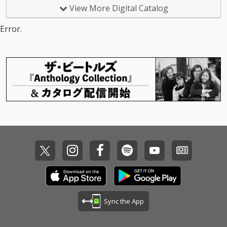
ンを受けて制作した8
ンを受けて制作した8
え、国内外の多彩なア
え、国内外の多彩なア
View More Digital Catalog
曲に加え、初の全編英
曲に加え、初の全編英
ーティスト作品へのコ
ーティスト作品へのコ
語詞による新曲「EVER
語詞による新曲「EVER
ラボレーションを通じ
ラボレーションを通じ
Error.
Y DAY」を収録。全9曲
Y DAY」を収録。全9曲
て、ボーカリスト／シ
て、ボーカリスト／シ
で構成される。
で構成される。
ンガーとして“歌うこ
ンガーとして“歌うこ
と”に向き合い続けた20
と”に向き合い続けた20
25年。 歌に向き合う中
25年。 歌に向き合う中
で磨かれた表現力に加
で磨かれた表現力に加
え、作曲・作詞・編曲
え、作曲・作詞・編曲
といったクリエイティ
といったクリエイティ
ブもさらに進化。その
ブもさらに進化。その
すべての経験を糧に、
すべての経験を糧に、
2026年、さらにパワー
2026年、さらにパワー
アップした“新しい”眉
アップした“新しい”眉
村ちあきの最新作が完
村ちあきの最新作が完
成！
成！
Sync the App