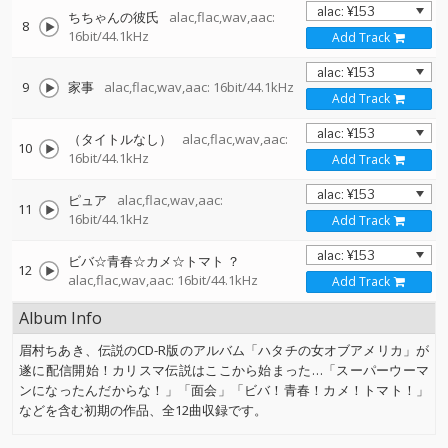
ちちゃんの彼氏
alac,flac,wav,aac:
8
16bit/44.1kHz
Add Track
9
家事
alac,flac,wav,aac: 16bit/44.1kHz
Add Track
（タイトルなし）
alac,flac,wav,aac:
10
16bit/44.1kHz
Add Track
ピュア
alac,flac,wav,aac:
11
16bit/44.1kHz
Add Track
ビバ☆青春☆カメ☆トマト ？
12
alac,flac,wav,aac: 16bit/44.1kHz
Add Track
Album Info
眉村ちあき、伝説のCD-R版のアルバム「ハタチの女オブアメリカ」が
遂に配信開始！カリスマ伝説はここから始まった…「スーパーウーマ
ンになったんだからな！」「面会」「ビバ！青春！カメ！トマト！」
などを含む初期の作品、全12曲収録です。