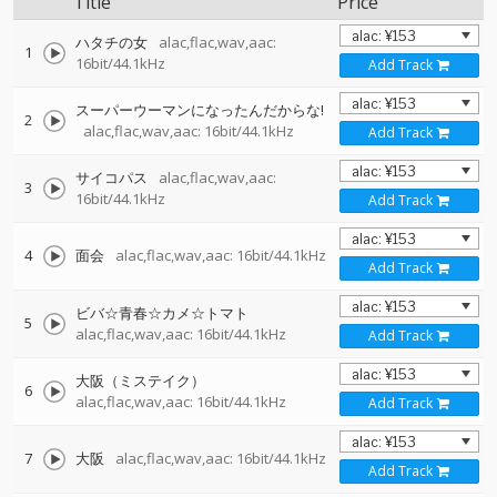
Title
Price
ハタチの女
alac,flac,wav,aac:
1
16bit/44.1kHz
Add Track
スーパーウーマンになったんだからな!
2
alac,flac,wav,aac: 16bit/44.1kHz
Add Track
サイコパス
alac,flac,wav,aac:
3
16bit/44.1kHz
Add Track
4
面会
alac,flac,wav,aac: 16bit/44.1kHz
Add Track
ビバ☆青春☆カメ☆トマト
5
alac,flac,wav,aac: 16bit/44.1kHz
Add Track
大阪（ミステイク）
6
alac,flac,wav,aac: 16bit/44.1kHz
Add Track
7
大阪
alac,flac,wav,aac: 16bit/44.1kHz
Add Track