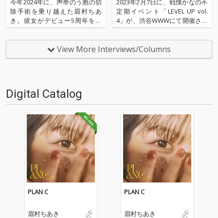
着いた新たな“境地”
うのか──〈LEVEL UP vol.4〉at
今年2024年に、声帯のう胞の切
2023年2月7日に、戦慄かなの不
渋谷WWW
除手術を乗り越えた眉村ちあ
定期イベント「LEVEL UP vol.
き。彼女がデビュー5周年を飾
4」が、渋谷WWWにて開催され
る7枚目のアルバム『うふふ』
ました。ゲストアクトの眉村ち
で展開したのは、より多くの人
あき、そしてシークレットゲス
へ届くよう視野を広げたポップ
トとしてNプロダクション所属
View More Interviews/Columns
スだった。話を訊くと、手術や
の新グループ、Snaccとともに
休養を経ての価値観の変化が彼
作り上げたこのイベント。この
女の表現者としての成長を促
夜、どの…
し、…
Digital Catalog
PLAN C
PLAN C
眉村ちあき
眉村ちあき