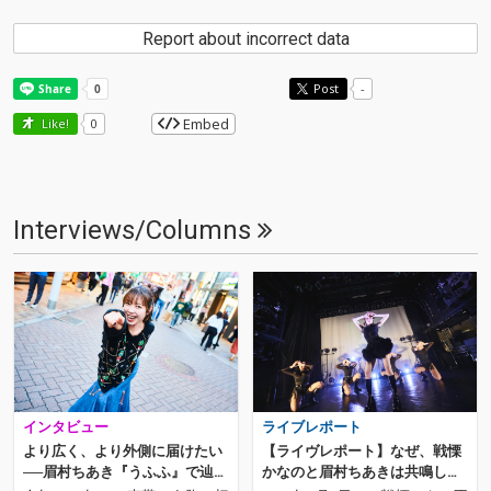
Report about incorrect data
Post
-
Embed
Like!
0
Interviews/Columns
インタビュー
ライブレポート
より広く、より外側に届けたい
【ライヴレポート】なぜ、戦慄
──眉村ちあき『うふふ』で辿り
かなのと眉村ちあきは共鳴し合