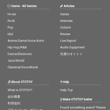
Genre
-
All Genres
Articles
Hi-res
Series
Rock
Interview
Pop
Column
Idol
Review
Anime/Game/Voice Actor
Live Report
Hip Hop/R&B
Audio Equipment
Dance/Electronic
先週のオトトイ
Jazz/World
Classical/Soundtrack
About OTOTOY
Help
What is OTOTOY?
Help Top
会社概要
Make OTOTOY better
利用規約
Found something weird? Please
プライバシー・ポリシー