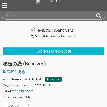
Open this artwork in new tab
Express Checkout
秘密の恋 (Band ver.)
眉村ちあき
Audio format: 16bit/44.1kHz
Lossless
Original release date: 2022-12-15
Label:
TOY'S FACTORY
Total runtime: 03:16
ロスレス