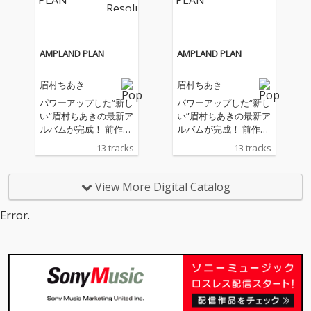
4年・2025年と2年連続
4年・2025年と2年連続
出演するなど、海外シ
出演するなど、海外シ
ーンへの挑戦を続ける
ーンへの挑戦を続ける
彼女の新たな試み。20
彼女の新たな試み。20
AMPLAND PLAN
AMPLAND PLAN
20年に初の海外ライブ
20年に初の海外ライブ
を行って以降、海外公
を行って以降、海外公
眉村ちあき
眉村ちあき
演のたびに現地の音楽
演のたびに現地の音楽
ファンへ向けて楽曲を
ファンへ向けて楽曲を
パワーアップした“新し
パワーアップした“新し
英語詞にアレンジ。Fra
英語詞にアレンジ。Fra
い”眉村ちあきの最新ア
い”眉村ちあきの最新ア
ncesca Nelson、Olivia
ncesca Nelson、Olivia
ルバムが完成！ 前作
ルバムが完成！ 前作
Burrell、Aimee Blacks
Burrell、Aimee Blacks
『うふふ』のリリース
『うふふ』のリリース
13 tracks
13 tracks
chlegerから英語での作
chlegerから英語での作
以降、精力的な楽曲制
以降、精力的な楽曲制
詞や発音ディレクショ
詞や発音ディレクショ
作やライブ活動に加
作やライブ活動に加
ンを受けて制作した8
ンを受けて制作した8
え、国内外の多彩なア
え、国内外の多彩なア
View More Digital Catalog
曲に加え、初の全編英
曲に加え、初の全編英
ーティスト作品へのコ
ーティスト作品へのコ
語詞による新曲「EVER
語詞による新曲「EVER
ラボレーションを通じ
ラボレーションを通じ
Error.
Y DAY」を収録。全9曲
Y DAY」を収録。全9曲
て、ボーカリスト／シ
て、ボーカリスト／シ
で構成される。
で構成される。
ンガーとして“歌うこ
ンガーとして“歌うこ
と”に向き合い続けた20
と”に向き合い続けた20
25年。 歌に向き合う中
25年。 歌に向き合う中
で磨かれた表現力に加
で磨かれた表現力に加
え、作曲・作詞・編曲
え、作曲・作詞・編曲
といったクリエイティ
といったクリエイティ