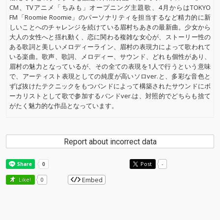
CM、TVアニメ「ちみも」オープニング主題歌、4月からはTOKYO
FM「Roomie Roomie」のパーソナリティを担当するなど精力的に新
しいことへのチャレンジを続けている眉村ちあきの最新曲。少女から
大人の女性へと揺れ動く、恋に関わる複雑な女心が、ストーリー性の
ある歌詞と美しいメロディーライン、眉村の表現力によって歌われて
いる楽曲。歌声、歌詞、メロディー、サウンド、どれも個性があり、
眉村の魅力となっているが、その全ての表現を1人で行うという意味
で、アーティスト表現としての純度が高いソロver.と、多彩な音色と
ずば抜けたテクニックをもつバンドによって構築されたサウンドにボ
ーカリストとして歌で参加するバンドver.は、対照的でどちらも捨て
がたく魅力的な作品となっています。
Report about incorrect data
Post
-
Embed
Like!
0