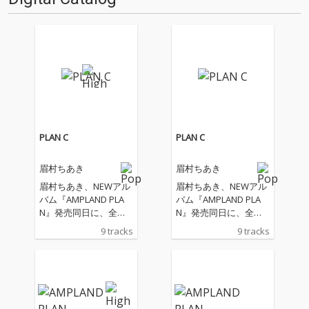
PLAN C
PLAN C
眉村ちあき
眉村ちあき
眉村ちあき、NEWアル
眉村ちあき、NEWアル
バム『AMPLAND PLA
バム『AMPLAND PLA
N』発売同日に、全英
N』発売同日に、全英
語詞による配信限定ア
語詞による配信限定ア
9 tracks
9 tracks
ルバム『PLAN C』をリ
ルバム『PLAN C』をリ
リース。 本作は、国内
リース。 本作は、国内
で存在感を高めると同
で存在感を高めると同
時に、世界最大級の音
時に、世界最大級の音
楽フェスティバル SXS
楽フェスティバル SXS
W Music Festival に202
W Music Festival に202