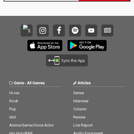
ブもさらに進化。その
ブもさらに進化。その
すべての経験を糧に、
すべての経験を糧に、
2026年、さらにパワー
2026年、さらにパワー
アップした“新しい”眉
アップした“新しい”眉
村ちあきの最新作が完
村ちあきの最新作が完
成！
成！
Sync the App
Genre
-
All Genres
Articles
Hi-res
Series
Rock
Interview
Pop
Column
Idol
Review
Anime/Game/Voice Actor
Live Report
Hip Hop/R&B
Audio Equipment