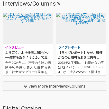
Interviews/Columns
インタビュー
ライブレポート
より広く、より外側に届けたい
【ライヴレポート】なぜ、戦慄
──眉村ちあき『うふふ』で辿り
かなのと眉村ちあきは共鳴し合
着いた新たな“境地”
うのか──〈LEVEL UP vol.4〉at
今年2024年に、声帯のう胞の切
2023年2月7日に、戦慄かなの不
渋谷WWW
除手術を乗り越えた眉村ちあ
定期イベント「LEVEL UP vol.
き。彼女がデビュー5周年を飾
4」が、渋谷WWWにて開催され
る7枚目のアルバム『うふふ』
ました。ゲストアクトの眉村ち
で展開したのは、より多くの人
あき、そしてシークレットゲス
へ届くよう視野を広げたポップ
トとしてNプロダクション所属
View More Interviews/Columns
スだった。話を訊くと、手術や
の新グループ、Snaccとともに
休養を経ての価値観の変化が彼
作り上げたこのイベント。この
女の表現者としての成長を促
夜、どの…
し、…
Digital Catalog