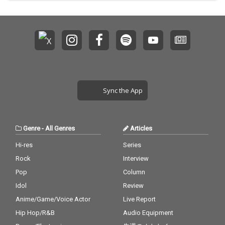
Sync the App
Genre
-
All Genres
Articles
Hi-res
Series
Rock
Interview
Pop
Column
Idol
Review
Anime/Game/Voice Actor
Live Report
Hip Hop/R&B
Audio Equipment