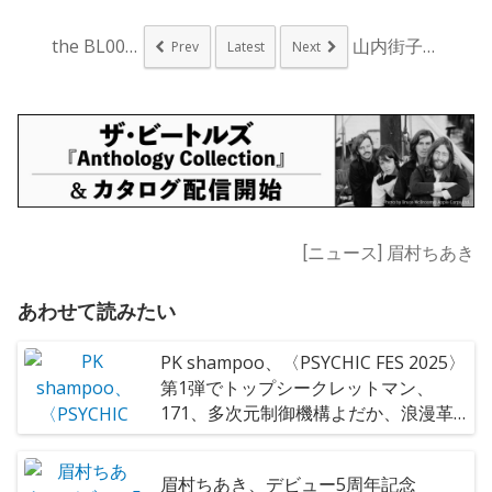
the BL00M、...
山内街子、映画 『ま...
Prev
Latest
Next
[ニュース] 眉村ちあき
あわせて読みたい
PK shampoo、〈PSYCHIC FES 2025〉
第1弾でトップシークレットマン、
171、多次元制御機構よだか、浪漫革
命ら12組
眉村ちあき、デビュー5周年記念