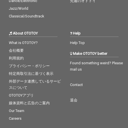
Dance/Electronic
先週のオトトイ
Jazz/World
Classical/Soundtrack
About OTOTOY
Help
What is OTOTOY?
Help Top
会社概要
Make OTOTOY better
利用規約
Found something weird? Please
プライバシー・ポリシー
mail us
特定商取引法に基づく表示
外部データ連携しているサービ
Contact
スについて
OTOTOYアプリ
退会
媒体資料と広告のご案内
Our Team
Careers