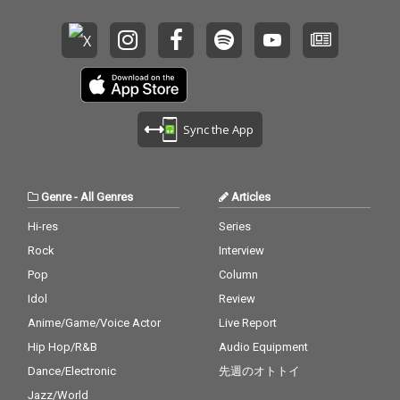
Sync the App
Genre
-
All Genres
Articles
Hi-res
Series
Rock
Interview
Pop
Column
Idol
Review
Anime/Game/Voice Actor
Live Report
Hip Hop/R&B
Audio Equipment
Dance/Electronic
先週のオトトイ
Jazz/World