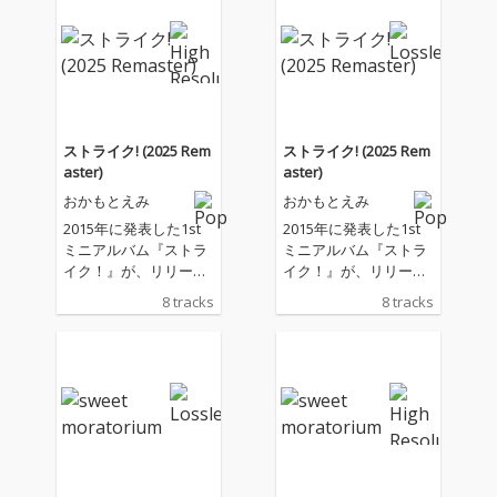
渋谷、途切れるWi-Fi、
渋谷、途切れるWi-Fi、
外した店のピン、煙草
外した店のピン、煙草
と爆音が響くクラブな
と爆音が響くクラブな
ど、都会の風景と揺れ
ど、都会の風景と揺れ
る感情をリアルに描き
る感情をリアルに描き
ながら、「終われば始
ながら、「終われば始
まる」「ここからが生
まる」「ここからが生
ストライク! (2025 Rem
ストライク! (2025 Rem
まれ変わるstory」と前
まれ変わるstory」と前
aster)
aster)
へ進んでいく姿を表現
へ進んでいく姿を表現
おかもとえみ
おかもとえみ
している。 DJ KRUTCH
している。 DJ KRUTCH
によるUKGでグルーヴ
によるUKGでグルーヴ
2015年に発表した1st
2015年に発表した1st
ィーなサウンドと、お
ィーなサウンドと、お
ミニアルバム『ストラ
ミニアルバム『ストラ
かもとえみ、Aile The
かもとえみ、Aile The
イク！』が、リリース
イク！』が、リリース
Shotaそれぞれの歌声
Shotaそれぞれの歌声
10周年を記念して最新
10周年を記念して最新
8 tracks
8 tracks
が交差する、切なさと
が交差する、切なさと
マスタリングで登場
マスタリングで登場
高揚感を併せ持った一
高揚感を併せ持った一
曲。
曲。