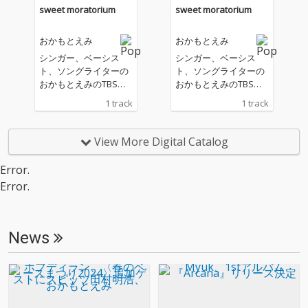
sweet moratorium
sweet moratorium
おかもとえみ
おかもとえみ
シンガー、ベーシス
シンガー、ベーシス
ト、ソングライターの
ト、ソングライターの
おかもとえみのTBS深
おかもとえみのTBS深
夜ドラマ「スイートモ
夜ドラマ「スイートモ
1 track
1 track
ラトリアム」の書き下
ラトリアム」の書き下
ろしのOPテーマ。 お
ろしのOPテーマ。 お
かもとえみらしい、メ
かもとえみらしい、メ
View More Digital Catalog
ロウでチルな雰囲気漂
ロウでチルな雰囲気漂
うミッドテンポナンバ
うミッドテンポナンバ
Error.
ーとなる楽曲は、ギタ
ーとなる楽曲は、ギタ
Error.
ーのフレーズが印象的
ーのフレーズが印象的
なトラックに、ドラマ
なトラックに、ドラマ
「スイートモラトリア
「スイートモラトリア
ム」の世界観を見事に
ム」の世界観を見事に
News
表した、ゆるれ心情を
表した、ゆるれ心情を
綴った歌詞が見事にマ
綴った歌詞が見事にマ
ッチした秀逸な作品と
ッチした秀逸な作品と
なっている。 トラック
なっている。 トラック
を手掛けるのは福岡を
を手掛けるのは福岡を
拠点に活動するトラッ
拠点に活動するトラッ