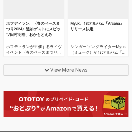
クメイカー/プロデュー
クメイカー/プロデュー
サーJoint Beautyが担
サーJoint Beautyが担
当。
当。
ホフディラン、〈春のベースま
Myuk、1stアルバム『Arcana』
つり2024〉追加ゲストにスピッ
リリース決定
ツ田村明浩、おかもとえみ
ホフディランが主催するライヴ
シンガーソングライターMyuk
イベント〈春のベースまつり20
（ミューク）が1stアルバム『Ar
24〉が2024年5月14日(火)に新代
cana』（アルカナ）を2024年1
田FEVERで開催される。 「春の
月24日にリリースすることが発
ベースまつり」は、さまざまな
表された。本日より予約受付が
View More News
ベーシストが集まってホフディ
スタートとなっている。 アルバ
ランの楽曲を披露する毎年恒例
ムには、Eve、Shin Sakiura、
のイベントで、今年は開催12回
おかもとえみ、Guian
目となる