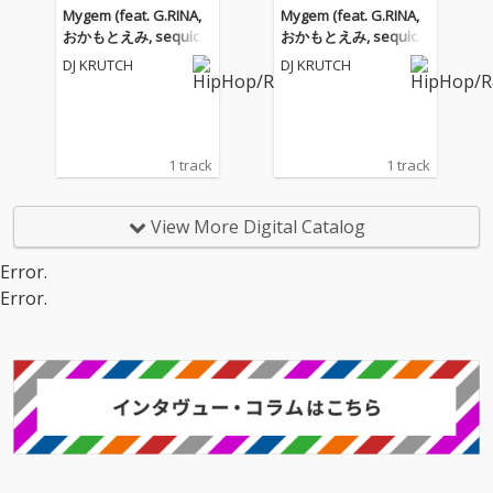
Mygem (feat. G.RINA,
Mygem (feat. G.RINA,
おかもとえみ, sequick
おかもとえみ, sequick
& grooveman Spot) [gr
& grooveman Spot) [gr
DJ KRUTCH
DJ KRUTCH
ooveman Spot Remix]
ooveman Spot Remix]
1 track
1 track
View More Digital Catalog
Error.
Error.