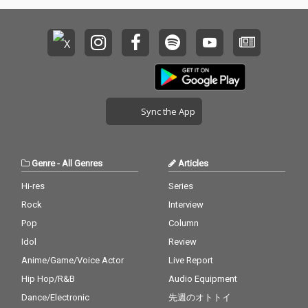
Sync the App
Genre
-
All Genres
Articles
Hi-res
Series
Rock
Interview
Pop
Column
Idol
Review
Anime/Game/Voice Actor
Live Report
Hip Hop/R&B
Audio Equipment
Dance/Electronic
先週のオトトイ