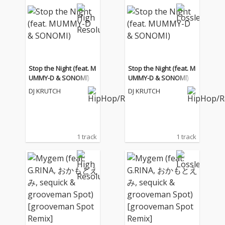
渋谷、途切れるWi-Fi、
渋谷、途切れるWi-Fi、
外した店のピン、煙草
外した店のピン、煙草
と爆音が響くクラブな
と爆音が響くクラブな
ど、都会の風景と揺れ
ど、都会の風景と揺れ
る感情をリアルに描き
る感情をリアルに描き
ながら、「終われば始
ながら、「終われば始
まる」「ここからが生
まる」「ここからが生
Stop the Night (feat. M
Stop the Night (feat. M
まれ変わるstory」と前
まれ変わるstory」と前
UMMY-D & SONOMI)
UMMY-D & SONOMI)
へ進んでいく姿を表現
へ進んでいく姿を表現
DJ KRUTCH
DJ KRUTCH
している。 DJ KRUTCH
している。 DJ KRUTCH
によるUKGでグルーヴ
によるUKGでグルーヴ
ィーなサウンドと、お
ィーなサウンドと、お
かもとえみ、Aile The
かもとえみ、Aile The
Shotaそれぞれの歌声
Shotaそれぞれの歌声
1 track
1 track
が交差する、切なさと
が交差する、切なさと
高揚感を併せ持った一
高揚感を併せ持った一
曲。
曲。