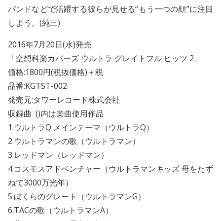
バンドなどで活躍する彼らが見せる“もう一つの顔”に注目
しよう。(純三)
2016年7月20日(水)発売
「空想科楽カバーズ ウルトラ グレイトフル ヒッツ 2」
価格:1800円(税抜価格)＋税
品番:KGTST-002
発売元:タワーレコード株式会社
収録曲 ()内は楽曲使用作品
1.ウルトラQ メインテーマ（ウルトラQ）
2.ウルトラマンの歌（ウルトラマン）
3.レッドマン（レッドマン）
4.コスモスアドベンチャー（ウルトラマンキッズ 母をたず
ねて3000万光年）
5.ぼくらのグレート（ウルトラマンG）
6.TACの歌（ウルトラマンA）