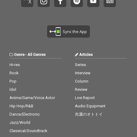
Sync the App
Genre
-
All Genres
Articles
Hi-res
Series
Rock
Interview
Pop
Column
Idol
Review
Anime/Game/Voice Actor
Live Report
Hip Hop/R&B
Audio Equipment
Dance/Electronic
先週のオトトイ
Jazz/World
Classical/Soundtrack