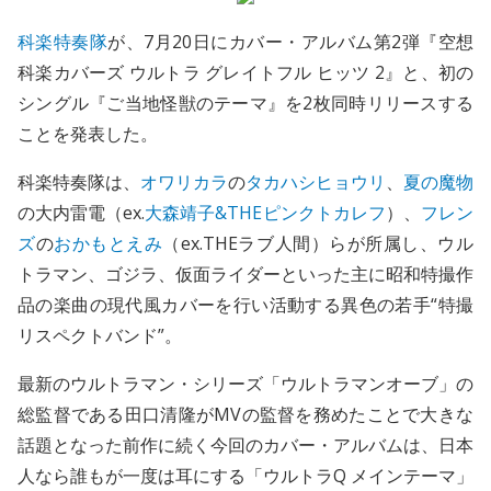
科楽特奏隊
が、7月20日にカバー・アルバム第2弾『空想
科楽カバーズ ウルトラ グレイトフル ヒッツ 2』と、初の
シングル『ご当地怪獣のテーマ』を2枚同時リリースする
ことを発表した。
科楽特奏隊は、
オワリカラ
の
タカハシヒョウリ
、
夏の魔物
の大内雷電（ex.
大森靖子&THEピンクトカレフ
）、
フレン
ズ
の
おかもとえみ
（ex.THEラブ人間）らが所属し、ウル
トラマン、ゴジラ、仮面ライダーといった主に昭和特撮作
品の楽曲の現代風カバーを行い活動する異色の若手“特撮
リスペクトバンド”。
最新のウルトラマン・シリーズ「ウルトラマンオーブ」の
総監督である田口清隆がMVの監督を務めたことで大きな
話題となった前作に続く今回のカバー・アルバムは、日本
人なら誰もが一度は耳にする「ウルトラQ メインテーマ」