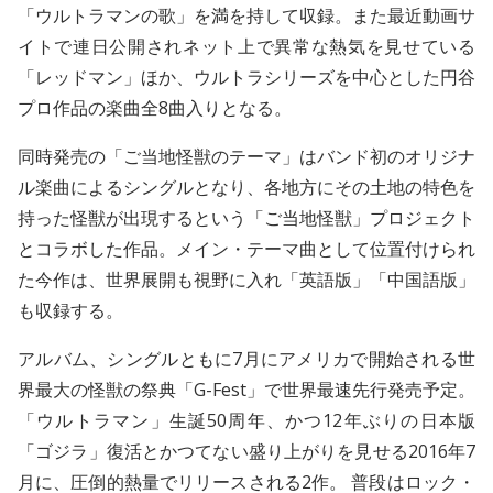
「ウルトラマンの歌」を満を持して収録。また最近動画サ
イトで連日公開されネット上で異常な熱気を見せている
「レッドマン」ほか、ウルトラシリーズを中心とした円谷
プロ作品の楽曲全8曲入りとなる。
同時発売の「ご当地怪獣のテーマ」はバンド初のオリジナ
ル楽曲によるシングルとなり、各地方にその土地の特色を
持った怪獣が出現するという「ご当地怪獣」プロジェクト
とコラボした作品。メイン・テーマ曲として位置付けられ
た今作は、世界展開も視野に入れ「英語版」「中国語版」
も収録する。
アルバム、シングルともに7月にアメリカで開始される世
界最大の怪獣の祭典「G-Fest」で世界最速先行発売予定。
「ウルトラマン」生誕50周年、かつ12年ぶりの日本版
「ゴジラ」復活とかつてない盛り上がりを見せる2016年7
月に、圧倒的熱量でリリースされる2作。 普段はロック・