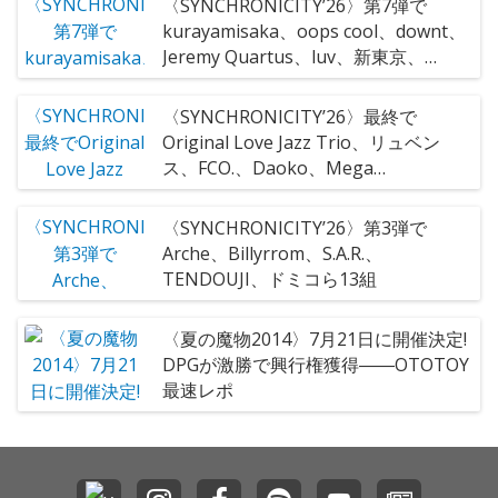
〈SYNCHRONICITY’26〉第7弾で
kurayamisaka、oops cool、downt、
Jeremy Quartus、luv、新東京、
ExWHYZ、bacho、ハク。ら22組決定
〈SYNCHRONICITY’26〉最終で
Original Love Jazz Trio、リュベン
ス、FCO.、Daoko、Mega
Shinnosukeら決定 過去最多140組が
出演
〈SYNCHRONICITY’26〉第3弾で
Arche、Billyrrom、S.A.R.、
TENDOUJI、ドミコら13組
〈夏の魔物2014〉7月21日に開催決定!
DPGが激勝で興行権獲得――OTOTOY
最速レポ