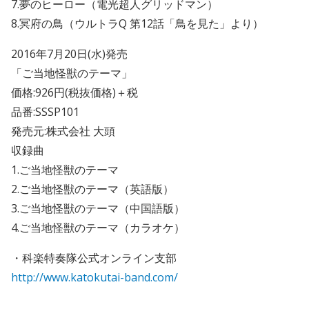
7.夢のヒーロー（電光超人グリッドマン）
8.冥府の鳥（ウルトラQ 第12話「鳥を見た」より）
2016年7月20日(水)発売
「ご当地怪獣のテーマ」
価格:926円(税抜価格)＋税
品番:SSSP101
発売元:株式会社 大頭
収録曲
1.ご当地怪獣のテーマ
2.ご当地怪獣のテーマ（英語版）
3.ご当地怪獣のテーマ（中国語版）
4.ご当地怪獣のテーマ（カラオケ）
・科楽特奏隊公式オンライン支部
http://www.katokutai-band.com/