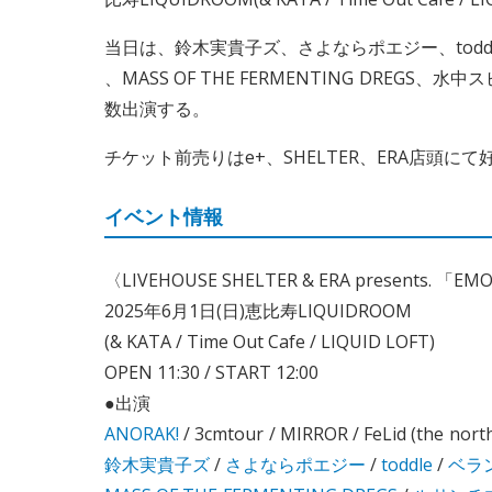
当日は、鈴木実貴子ズ、さよならポエジー、toddl
、MASS OF THE FERMENTING DREG
数出演する。
チケット前売りはe+、SHELTER、ERA店頭
イベント情報
〈LIVEHOUSE SHELTER & ERA presents. 「E
2025年6月1日(日)恵比寿LIQUIDROOM
(& KATA / Time Out Cafe / LIQUID LOFT)
OPEN 11:30 / START 12:00
●出演
ANORAK!
/ 3cmtour / MIRROR / FeLid (the north
鈴木実貴子ズ
/
さよならポエジー
/
toddle
/
ベラ