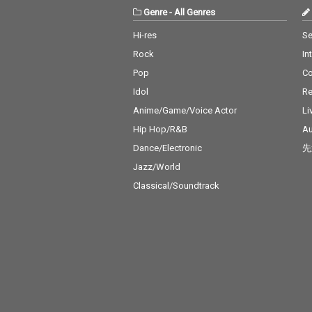
Genre
-
All Genres
Hi-res
Se
Rock
In
Pop
C
Idol
Re
Anime/Game/Voice Actor
Li
Hip Hop/R&B
Au
Dance/Electronic
先
Jazz/World
Classical/Soundtrack