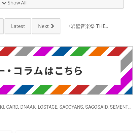
Show All
Latest
Next
〈岩壁音楽祭 THE...
[ニュース] ANORAK!, CARD, DNAAK, LOSTAGE, SACOYANS, SAGOSAID, SEMENTOS, VINCE;NT, bacho, bed, said, toddle, uri gagarn, yubiori, さよならポエジー, でぶコーネリアスEX, ひとひら, ベランダ, ヤスエでんじゃらすおじさん, ルサンチマン, 水中スピカ, 鈴木実貴子ズ