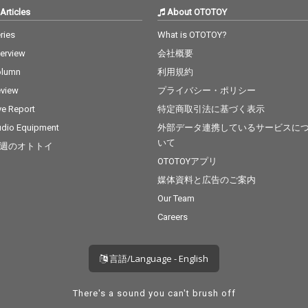
Articles
About OTOTOY
ries
What is OTOTOY?
terview
会社概要
olumn
利用規約
view
プライバシー・ポリシー
ve Report
特定商取引法に基づく表示
dio Equipment
外部データ連携しているサービスに
いて
週のオトトイ
OTOTOYアプリ
媒体資料と広告のご案内
Our Team
Careers
言語/Language - English
There's a sound you can't brush off