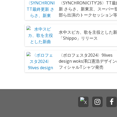
〈SYNCHRONICITY’26〉TT
新 さらさ、新東京、スーパー
部ら出演のトークセッション
水中スピカ、歌を主役とした
「Shippo」リリース
〈ボロフェスタ2024〉9lives
design woks澤口憲浩デザイ
フィシャルTシャツ発売