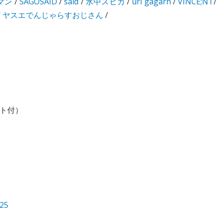
マン
/
SAGOSAID
/
said
/
水中スピカ
/
uri gagarn
/
VINCE;NT
/
/
ヤスエでんじゃらすおじさん
/
ット付）
025