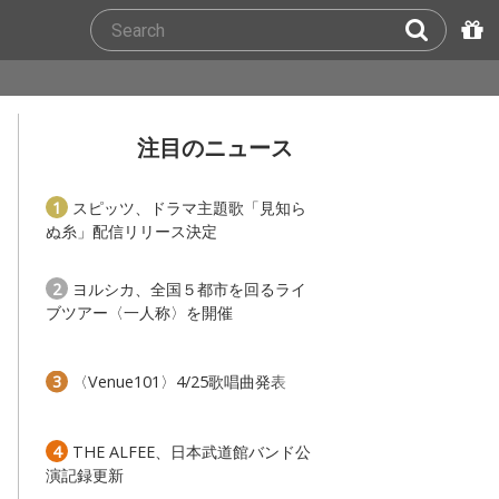
注目のニュース
1
スピッツ、ドラマ主題歌「見知ら
ぬ糸」配信リリース決定
2
ヨルシカ、全国５都市を回るライ
ブツアー〈一人称〉を開催
3
〈Venue101〉4/25歌唱曲発表
4
THE ALFEE、日本武道館バンド公
演記録更新