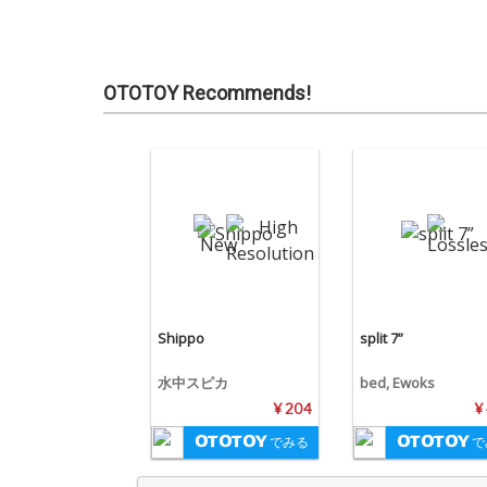
OTOTOY Recommends!
Shippo
split 7”
水中スピカ
bed, Ewoks
¥ 204
¥
でみる
で