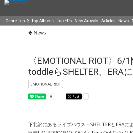
Genre Top
Top Albums
Top EPs
New Arrivals
Articles
News
News
〈EMOTIONAL RIOT
toddleらSHELTER、
EMOTIONAL RIOT
Post
-
下北沢にあるライブハウス・SHELTERとERAによる
比寿LIQUIDROOM(& KATA / Time Out Cafe 