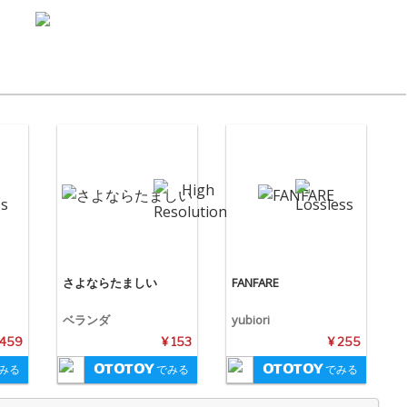
さよならたましい
FANFARE
ベランダ
yubiori
 459
¥ 153
¥ 255
みる
でみる
でみる