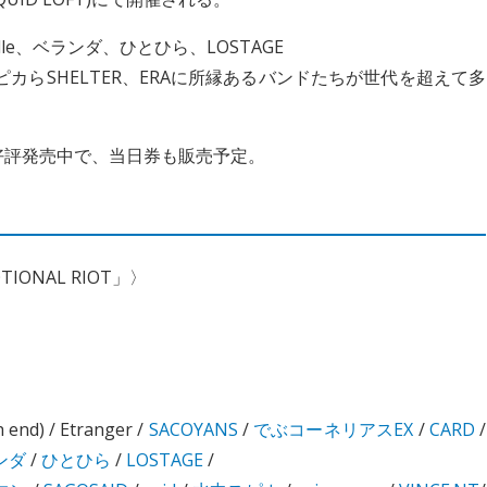
e、ベランダ、ひとひら、LOSTAGE
S、水中スピカらSHELTER、ERAに所縁あるバンドたちが世代を超えて多
にて好評発売中で、当日券も販売予定。
MOTIONAL RIOT」〉
 end) / Etranger /
SACOYANS
/
でぶコーネリアスEX
/
CARD
/
ンダ
/
ひとひら
/
LOSTAGE
/