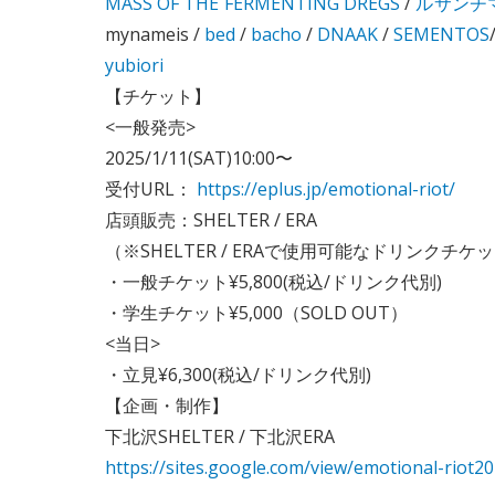
MASS OF THE FERMENTING DREGS
/
ルサンチ
mynameis /
bed
/
bacho
/
DNAAK
/
SEMENTOS
yubiori
【チケット】
<一般発売>
2025/1/11(SAT)10:00〜
受付URL：
https://eplus.jp/emotional-riot/
店頭販売：SHELTER / ERA
（※SHELTER / ERAで使用可能なドリンクチケ
・一般チケット¥5,800(税込/ドリンク代別)
・学生チケット¥5,000（SOLD OUT）
<当日>
・立見¥6,300(税込/ドリンク代別)
【企画・制作】
下北沢SHELTER / 下北沢ERA
https://sites.google.com/view/emotional-riot2