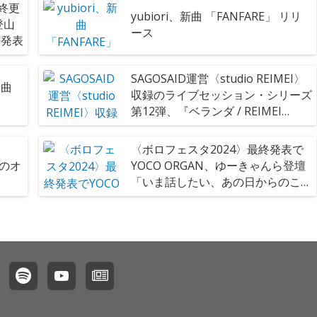
最終更
yubiori、新曲 「FANFARE」 リリ
登山
ース
等発表
SAGOSAID運営〈studio REIMEI〉
新曲
収録のライブセッション・シリーズ
第12弾、『ベランダ / REIMEI
SESSION』リリース
〈ボロフェスタ2024〉最終発表で
ンのオ
YOCO ORGAN、ゆーきゃんら登壇
「いま話したい、あの日からのこ
と、能登半島のこと」