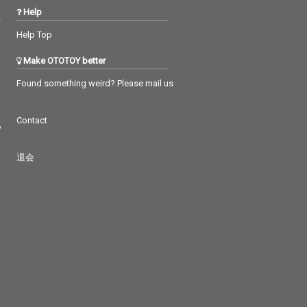
Help
Help Top
Make OTOTOY better
Found something weird? Please mail us
Contact
つ
退会