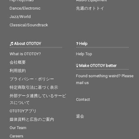
Dance/Electronic
先週のオトトイ
Jazz/World
Classical/Soundtrack
About OTOTOY
Help
What is OTOTOY?
Help Top
会社概要
Make OTOTOY better
利用規約
Found something weird? Please
プライバシー・ポリシー
mail us
特定商取引法に基づく表示
外部データ連携しているサービ
Contact
スについて
OTOTOYアプリ
退会
媒体資料と広告のご案内
Our Team
Careers