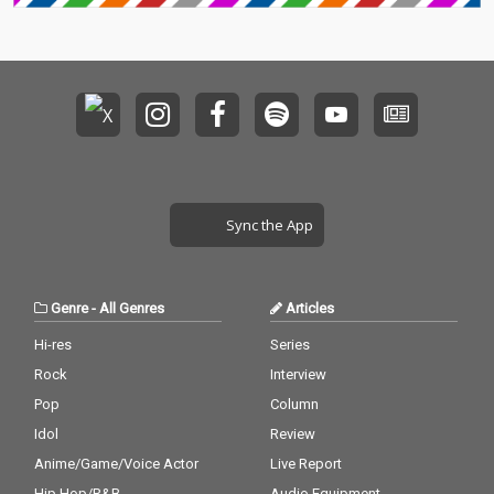
われない楽曲が並ぶ作
われない楽曲が並ぶ作
品に仕上がっている。
品に仕上がっている。
また、レコーディング
また、レコーディング
エンジニアにはSiMやt
エンジニアにはSiMやt
he GazettE、bonobos
he GazettE、bonobos
を手掛ける原浩一氏、
を手掛ける原浩一氏、
マスタリングエンジニ
マスタリングエンジニ
アには、Beastie Boys
アには、Beastie Boys
「Licensed to Ill」や、
「Licensed to Ill」や、
Nirvana「Nevermin
Nirvana「Nevermin
d」、Gorillaz「Demo
d」、Gorillaz「Demo
Sync the App
n Days」と数々の名盤
n Days」と数々の名盤
を手掛けたHowie Wei
を手掛けたHowie Wei
nbergを起用してい
nbergを起用してい
る。
る。
Genre
-
All Genres
Articles
Hi-res
Series
Rock
Interview
Pop
Column
Idol
Review
Anime/Game/Voice Actor
Live Report
Hip Hop/R&B
Audio Equipment