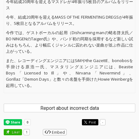
今年結成20周年を迎えるマスドレが4年振り5枚目のアルバムをリリー
ス
今年、結成20周年を迎えるMASS OF THE FERMENTING DREGSが4年振
り、5枚目となるアルバムをリリース。
今作では、ゲストボーカルの起用（Dishcarming manの蛯名啓太氏／
BO NINGENのTaigen氏）や、バンド初の同期を採用するなど新しい試
みはもちろん、より幅広くジャンルに囚われない楽曲が並ぶ作品に仕
上がっている。
また、レコーディングエンジニアにはSiMやthe GazettE、bonobosを
手掛ける原浩一氏、マスタリングエンジニアには、Beastie
Boys「Licensed to Ill」や、Nirvana「Nevermind」、
Gorillaz「Demon Days」と数々の名盤を手掛けたHowie Weinbergを
起用している。
Report about incorrect data
Post
-
Embed
Like!
1