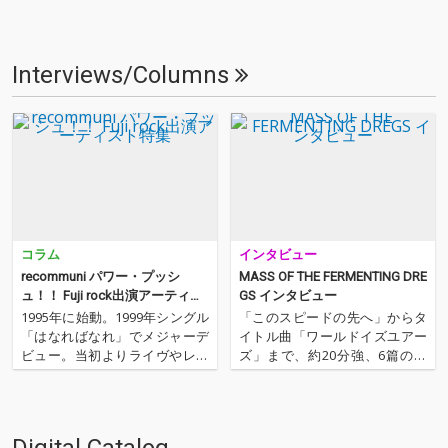
Interviews/Columns
コラム
インタビュー
recommuni パワー・プッシ
MASS OF THE FERMENTING DRE
ュ！！ Fuji rock出演アーティス
GS インタビュー
ト特集
1995年に始動。1999年シングル
「このスピードの先へ」からタ
「はなればなれ」でメジャーデ
イトル曲「ワールドイズユアー
ビュー。当初よりライヴやレコ
ズ」まで、約20分強、6篇の楽
ーディングなどにおいて他のア
曲で生み出されたこの作品は、
ーティストとのコラボレーショ
ビリビリした焦燥感や攻撃性が
ンや楽曲提供、プロデュースな
ありながら、その内面には揺れ
ど多岐に渡る活動を続けなが
動く不安定な感情や郷愁のよう