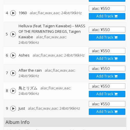
4
1960
alac,flac,wav,aac: 24bit/96kHz
Add Track
Helluva (feat. Taigen Kawabe)
--
MASS
OF THE FERMENTING DREGS
Taigen
5
Kawabe
alac,flac,wav,aac:
Add Track
24bit/96kHz
6
Ashes
alac,flac,wav,aac: 24bit/96kHz
Add Track
After the rain
alac,flac,wav,aac:
7
24bit/96kHz
Add Track
鳥とリズム
alac,flac,wav,aac:
8
24bit/96kHz
Add Track
9
Just
alac,flac,wav,aac: 24bit/96kHz
Add Track
Album Info