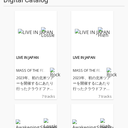
Digital Catalog
ら、独自のスタンスを築き上げ
なノスタルジーを感じさせる瞬
ている。2007年7枚目…
間も内包している。それは、彼
女…
LIVE IN JAPAN
LIVE IN JAPAN
MASS OF THE FER
MASS OF THE FER
MENTING DREGS
MENTING DREGS
2023年、初の北米ツア
2023年、初の北米ツア
ーを開催するにあたり
ーを開催するにあたり
行ったクラウドファン
行ったクラウドファン
ディングのリワードと
ディングのリワードと
7 tracks
7 tracks
して録音されたスタジ
して録音されたスタジ
オライブアルバム。
オライブアルバム。