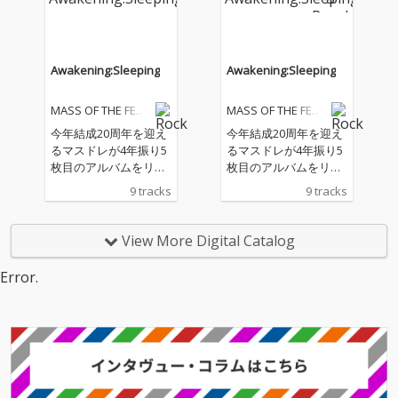
Awakening:Sleeping
Awakening:Sleeping
MASS OF THE FER
MASS OF THE FER
MENTING DREGS
MENTING DREGS
今年結成20周年を迎え
今年結成20周年を迎え
るマスドレが4年振り5
るマスドレが4年振り5
枚目のアルバムをリリ
枚目のアルバムをリリ
ース 今年、結成20周年
ース 今年、結成20周年
9 tracks
9 tracks
を迎えるMASS OF THE
を迎えるMASS OF THE
FERMENTING DREGSが
FERMENTING DREGSが
4年振り、5枚目となる
4年振り、5枚目となる
View More Digital Catalog
アルバムをリリース。
アルバムをリリース。
今作では、ゲストボー
今作では、ゲストボー
Error.
カルの起用（Dishcarm
カルの起用（Dishcarm
ing manの蛯名啓太氏
ing manの蛯名啓太氏
／BO NINGENのTaigen
／BO NINGENのTaigen
氏）や、バンド初の同
氏）や、バンド初の同
期を採用するなど新し
期を採用するなど新し
い試みはもちろん、よ
い試みはもちろん、よ
り幅広くジャンルに囚
り幅広くジャンルに囚