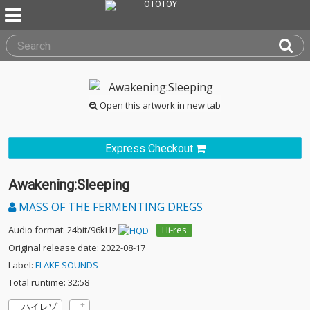
Open this artwork in new tab
Express Checkout
Awakening:Sleeping
MASS OF THE FERMENTING DREGS
Audio format: 24bit/96kHz
Hi-res
Original release date: 2022-08-17
Label:
FLAKE SOUNDS
Total runtime: 32:58
ハイレゾ