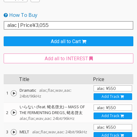
How To Buy
Add all to Cart
Add all to INTEREST
Title
Price
Dramatic
alac,flac,wav,aac:
1
24bit/96kHz
Add Track
いらない (feat. 蛯名啓太)
--
MASS OF
2
THE FERMENTING DREGS
蛯名啓太
Add Track
alac,flac,wav,aac: 24bit/96kHz
3
MELT
alac,flac,wav,aac: 24bit/96kHz
Add Track