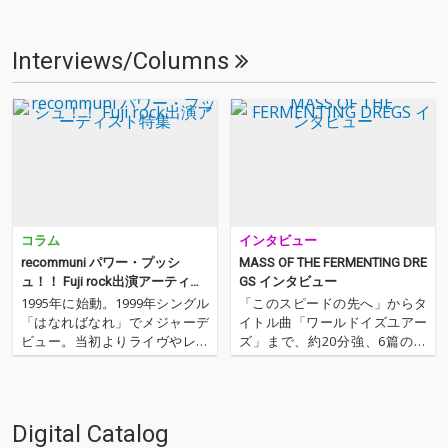
Interviews/Columns
コラム
インタビュー
recommuni パワー・プッシ
MASS OF THE FERMENTING DRE
ュ！！ Fuji rock出演アーティス
GS インタビュー
ト特集
1995年に始動。1999年シングル
「このスピードの先へ」からタ
「はなればなれ」でメジャーデ
イトル曲「ワールドイズユアー
ビュー。当初よりライヴやレコ
ズ」まで、約20分強、6篇の楽
ーディングなどにおいて他のア
曲で生み出されたこの作品は、
ーティストとのコラボレーショ
ビリビリした焦燥感や攻撃性が
ンや楽曲提供、プロデュースな
ありながら、その内面には揺れ
ど多岐に渡る活動を続けなが
動く不安定な感情や郷愁のよう
Digital Catalog
ら、独自のスタンスを築き上げ
なノスタルジーを感じさせる瞬