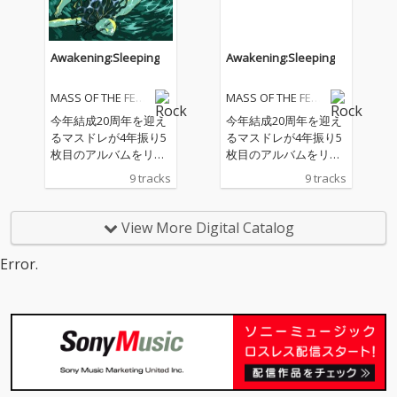
Awakening:Sleeping
Awakening:Sleeping
MASS OF THE FER
MASS OF THE FER
MENTING DREGS
MENTING DREGS
今年結成20周年を迎え
今年結成20周年を迎え
るマスドレが4年振り5
るマスドレが4年振り5
枚目のアルバムをリリ
枚目のアルバムをリリ
ース 今年、結成20周年
ース 今年、結成20周年
9 tracks
9 tracks
を迎えるMASS OF THE
を迎えるMASS OF THE
FERMENTING DREGSが
FERMENTING DREGSが
4年振り、5枚目となる
4年振り、5枚目となる
View More Digital Catalog
アルバムをリリース。
アルバムをリリース。
今作では、ゲストボー
今作では、ゲストボー
Error.
カルの起用（Dishcarm
カルの起用（Dishcarm
ing manの蛯名啓太氏
ing manの蛯名啓太氏
／BO NINGENのTaigen
／BO NINGENのTaigen
氏）や、バンド初の同
氏）や、バンド初の同
期を採用するなど新し
期を採用するなど新し
い試みはもちろん、よ
い試みはもちろん、よ
り幅広くジャンルに囚
り幅広くジャンルに囚
われない楽曲が並ぶ作
われない楽曲が並ぶ作