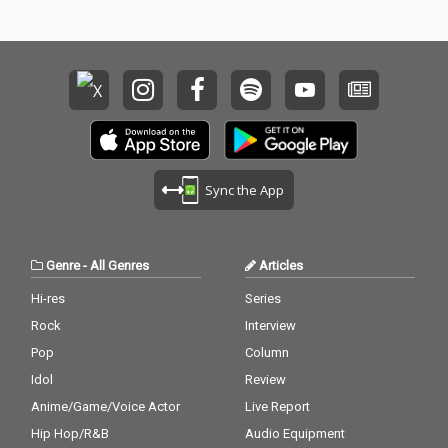
品に仕上がっている。
品に仕上がっている。
また、レコーディング
また、レコーディング
エンジニアにはSiMやt
エンジニアにはSiMやt
he GazettE、bonobos
he GazettE、bonobos
を手掛ける原浩一氏、
を手掛ける原浩一氏、
マスタリングエンジニ
マスタリングエンジニ
アには、Beastie Boys
アには、Beastie Boys
「Licensed to Ill」や、
「Licensed to Ill」や、
Nirvana「Nevermin
Nirvana「Nevermin
d」、Gorillaz「Demo
d」、Gorillaz「Demo
Sync the App
n Days」と数々の名盤
n Days」と数々の名盤
を手掛けたHowie Wei
を手掛けたHowie Wei
nbergを起用してい
nbergを起用してい
る。
る。
Genre
-
All Genres
Articles
Hi-res
Series
Rock
Interview
Pop
Column
Idol
Review
Anime/Game/Voice Actor
Live Report
Hip Hop/R&B
Audio Equipment