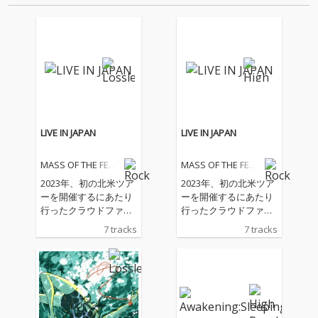
ている。2007年7枚目…
間も内包している。それは、彼
女…
LIVE IN JAPAN
LIVE IN JAPAN
MASS OF THE FER
MASS OF THE FER
MENTING DREGS
MENTING DREGS
2023年、初の北米ツア
2023年、初の北米ツア
ーを開催するにあたり
ーを開催するにあたり
行ったクラウドファン
行ったクラウドファン
ディングのリワードと
ディングのリワードと
7 tracks
7 tracks
して録音されたスタジ
して録音されたスタジ
オライブアルバム。
オライブアルバム。