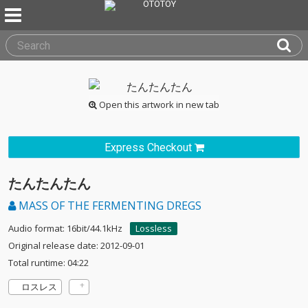
Open this artwork in new tab
Express Checkout
たんたんたん
MASS OF THE FERMENTING DREGS
Audio format: 16bit/44.1kHz
Lossless
Original release date: 2012-09-01
Total runtime: 04:22
ロスレス