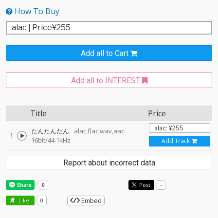
How To Buy
Add all to Cart
Add all to INTEREST
Title
Price
たんたんたん
alac,flac,wav,aac:
1
16bit/44.1kHz
Add Track
Report about incorrect data
Post
-
Embed
Like!
0