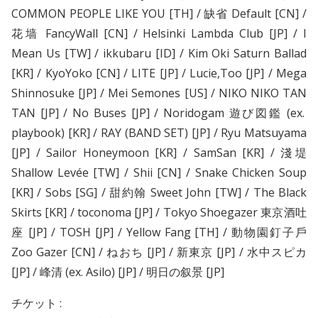
COMMON PEOPLE LIKE YOU [TH] / 缺省 Default [CN] /
花墙 FancyWall [CN] / Helsinki Lambda Club [JP] / I
Mean Us [TW] / ikkubaru [ID] / Kim Oki Saturn Ballad
[KR] / KyoYoko [CN] / LITE [JP] / Lucie,Too [JP] / Mega
Shinnosuke [JP] / Mei Semones [US] / NIKO NIKO TAN
TAN [JP] / No Buses [JP] / Noridogam 遊び図鑑 (ex.
playbook) [KR] / RAY (BAND SET) [JP] / Ryu Matsuyama
[JP] / Sailor Honeymoon [KR] / SamSan [KR] / 淺堤
Shallow Levée [TW] / Shii [CN] / Snake Chicken Soup
[KR] / Sobs [SG] / 甜約翰 Sweet John [TW] / The Black
Skirts [KR] / toconoma [JP] / Tokyo Shoegazer 東京酒吐
座 [JP] / TOSH [JP] / Yellow Fang [TH] / 動物園釘子戶
Zoo Gazer [CN] / ねおち [JP] / 新東京 [JP] / 水中スピカ
[JP] / 峰清 (ex. Asilo) [JP] / 明日の叙景 [JP]
チケット :