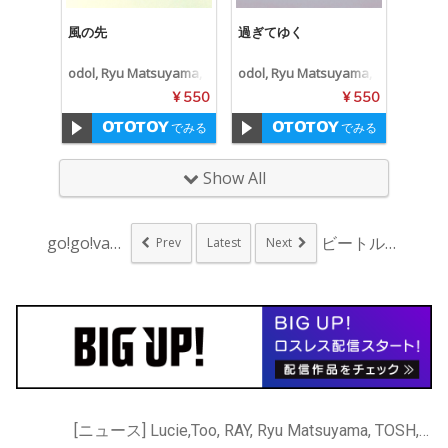
風の先
過ぎてゆく
odol, Ryu Matsuyama,
odol, Ryu Matsuyama,
odol × Ryu Matsuyama
odol × Ryu Matsuyama
¥ 550
¥ 550
でみる
でみる
Show All
go!go!vani...
ビートルズの「瞑想」...
Prev
Latest
Next
[ニュース] Lucie,Too, RAY, Ryu Matsuyama, TOSH, ねおち