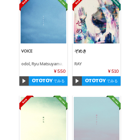
VOICE
ぞめき
odol, Ryu Matsuyama,
RAY
odol × Ryu Matsuyama
¥ 550
¥ 510
でみる
でみる