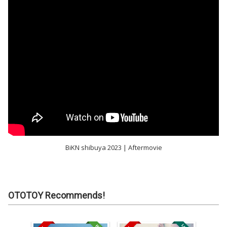
BiKN shibuya 2023 | Aftermovie
OTOTOY Recommends!