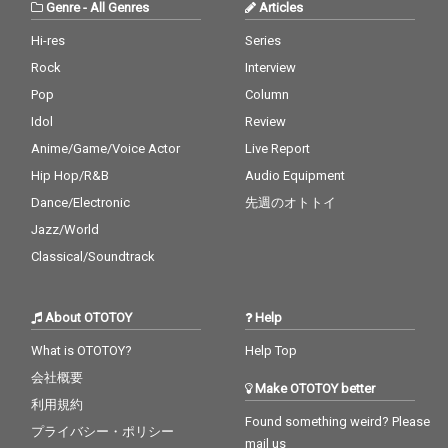
Genre
-
All Genres
Articles
Hi-res
Series
Rock
Interview
Pop
Column
Idol
Review
Anime/Game/Voice Actor
Live Report
Hip Hop/R&B
Audio Equipment
Dance/Electronic
先週のオトトイ
Jazz/World
Classical/Soundtrack
About OTOTOY
Help
What is OTOTOY?
Help Top
会社概要
Make OTOTOY better
利用規約
Found something weird? Please
プライバシー・ポリシー
mail us