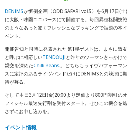
DENIMS
が恒例企画〈ODD SAFARI vol.5〉を6月17日(土)
に大阪・味園ユニバースにて開催する。毎回異種格闘技戦
のようなあっと驚くフレッシュなブッキングで話題の本イ
ベント。
開催告知と同時に発表された第1弾ゲストは、まさに盟友
と呼ぶに相応しい
TENDOUJI
と昨年のツーマンきっかけで
親交を深めた
Chilli Beans.
。どちらもライヴパフォーマン
スに定評のあるライヴバンドだけにDENIMSとの競演に期
待が募る。
そして本日3月12日(金)20:00より定価より800円割引のオ
フィシャル最速先行割を受付スタート。ぜひこの機会を逃
さずにお申し込みを。
イベント情報