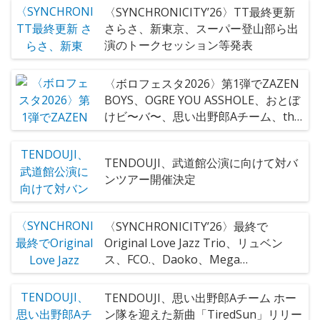
〈SYNCHRONICITY’26〉TT最終更新
さらさ、新東京、スーパー登山部ら出
演のトークセッション等発表
〈ボロフェスタ2026〉第1弾でZAZEN
BOYS、OGRE YOU ASSHOLE、おとぼ
けビ〜バ〜、思い出野郎Aチーム、the
bercedes menz、奇妙礼太郎BAND、
TENDOUJI、yaginiwaら26組
TENDOUJI、武道館公演に向けて対バ
ンツアー開催決定
〈SYNCHRONICITY’26〉最終で
Original Love Jazz Trio、リュベン
ス、FCO.、Daoko、Mega
Shinnosukeら決定 過去最多140組が
出演
TENDOUJI、思い出野郎Aチーム ホー
ン隊を迎えた新曲「TiredSun」リリー