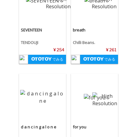
SEVENTEEN
breath
TENDOUJI
Chilli Beans.
¥ 254
¥ 261
でみる
でみる
d a n c i n g a l o n e
for you