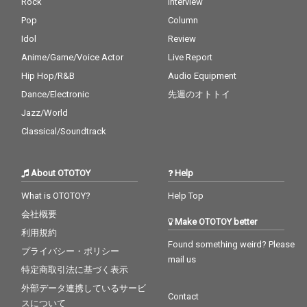
Rock
Interview
Pop
Column
Idol
Review
Anime/Game/Voice Actor
Live Report
Hip Hop/R&B
Audio Equipment
Dance/Electronic
先週のオトトイ
Jazz/World
Classical/Soundtrack
About OTOTOY
Help
What is OTOTOY?
Help Top
会社概要
Make OTOTOY better
利用規約
Found something weird? Please
プライバシー・ポリシー
mail us
特定商取引法に基づく表示
外部データ連携しているサービ
Contact
スについて