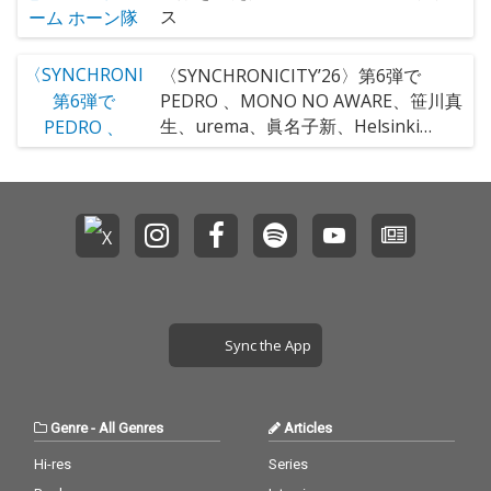
ス
〈SYNCHRONICITY’26〉第6弾で
PEDRO 、MONO NO AWARE、笹川真
生、urema、眞名子新、Helsinki
Lambda Clubら14組
Sync the App
Genre
-
All Genres
Articles
Hi-res
Series