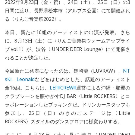
2022年9月23日（金・祝）、24日（土）、25日（日）の3
日間に渡り、長野県松本市〈アルプス公園〉にて開催され
る〈りんご音楽祭2022〉。
本日、新たに16組のアーティストの出演が発表。さら
に、8月13日（土）に〈りんご音楽祭ウォームアップライ
ブ vol.1〉が、渋谷〈 UNDER DEER Lounge〉にて開催さ
れることが決定した。
今回新たに発表になったのは、鶴岡龍（LUVRAW）、
NT
sKi
、
Leonald
などをはじめとした、話題のアーティスト
全16組。こちらは、
LEF!!!CREW!!!
運営による沖縄・那覇の
クラブシーンを賑やかすDJ BAR〈Little ROCKERS〉とコ
ラボレーションしたブッキングだ。ドリンカースタッフも
参加し、25日（日）のきのこステージは〈Little
ROCKERS〉スタイルのダンスフロアに様変わりする。
さらに、8月13日（土）昼に渋谷〈UNDER DEER