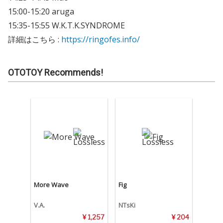
15:00-15:20 aruga
15:35-15:55 W.K.T.K.SYNDROME
詳細はこちら :
https://ringofes.info/
OTOTOY Recommends!
More Wave
Fig
V.A.
NTsKi
¥ 1,257
¥ 204