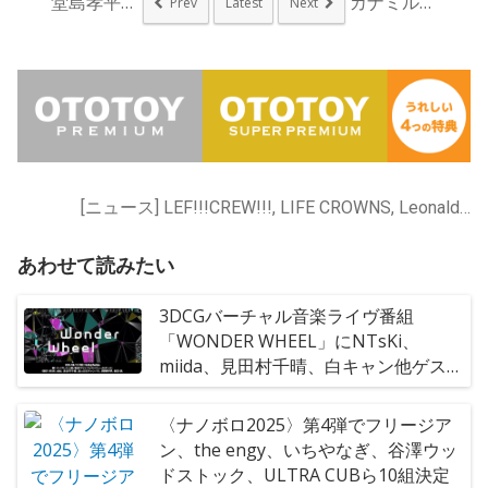
堂島孝平×眉村ちあき...
カナミル、クリトリッ...
Prev
Latest
Next
[ニュース] LEF!!!CREW!!!, LIFE CROWNS, Leonald, NTsKi, 真舟とわ
あわせて読みたい
3DCGバーチャル音楽ライヴ番組
「WONDER WHEEL」にNTsKi、
miida、見田村千晴、白キャン他ゲスト
出演
〈ナノボロ2025〉第4弾でフリージア
ン、the engy、いちやなぎ、谷澤ウッ
ドストック、ULTRA CUBら10組決定