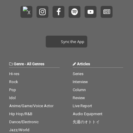
Sync the App
Genre
-
All Genres
Articles
Hi-res
Series
Rock
Interview
Pop
Column
Idol
Review
Anime/Game/Voice Actor
Live Report
Hip Hop/R&B
Audio Equipment
Dance/Electronic
先週のオトトイ
Jazz/World