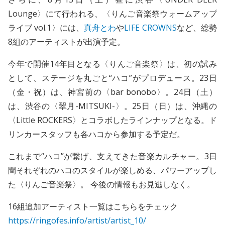
Lounge〉にて行われる、〈りんご音楽祭ウォームアップ
ライブ vol.1〉には、
真舟とわ
や
LIFE CROWNS
など、総勢
8組のアーティストが出演予定。
今年で開催14年目となる〈りんご音楽祭〉は、初の試み
として、ステージを丸ごと“ハコ”がプロデュース。23日
（金・祝）は、神宮前の〈bar bonobo〉。24日（土）
は、渋谷の〈翠月-MITSUKI-〉。25日（日）は、沖縄の
〈Little ROCKERS〉とコラボしたラインナップとなる。ド
リンカースタッフも各ハコから参加する予定だ。
これまで“ハコ”が繋げ、支えてきた音楽カルチャー。3日
間それぞれのハコのスタイルが楽しめる、パワーアップし
た〈りんご音楽祭〉。 今後の情報もお見逃しなく。
16組追加アーティスト一覧はこちらをチェック
https://ringofes.info/artist/artist_10/