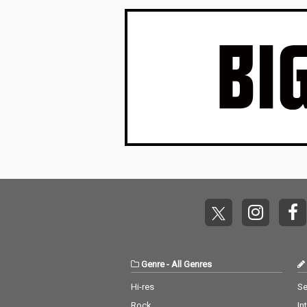
Genre
-
All Genres
Hi-res
Se
Rock
In