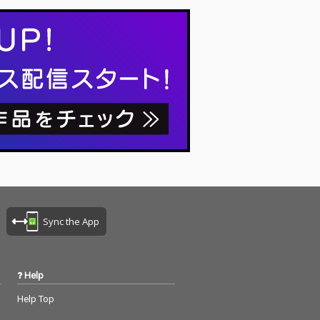
Sync the App
Help
Help Top