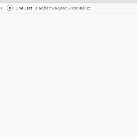
1
One Last
alac,flac,wav,aac: 24bit/48kHz