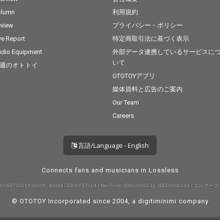
olumn
利用規約
view
プライバシー・ポリシー
ve Report
特定商取引法に基づく表示
dio Equipment
外部データ連携しているサービスに
いて
週のオトトイ
OTOTOYアプリ
媒体資料と広告のご案内
Our Team
Careers
言語/Language - English
Connects fans and musicians in Lossless
008872001Y30005, 9008872005Y37019 / NexTone: ID000000232, ID000000233 / エルマーク:
© OTOTOY Incorporated since 2004, a
digitiminimi
company