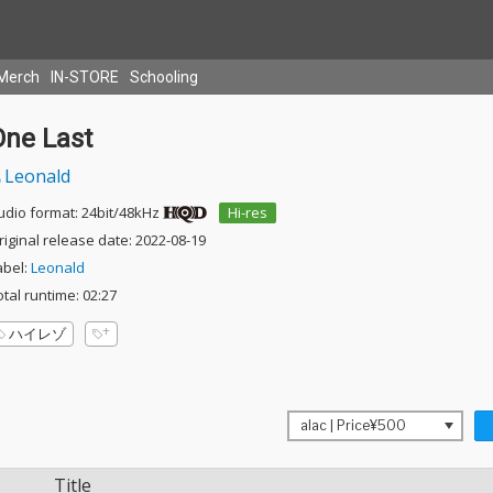
Merch
IN-STORE
Schooling
One Last
Leonald
udio format: 24bit/48kHz
Hi-res
riginal release date: 2022-08-19
abel:
Leonald
otal runtime: 02:27
ハイレゾ
Title