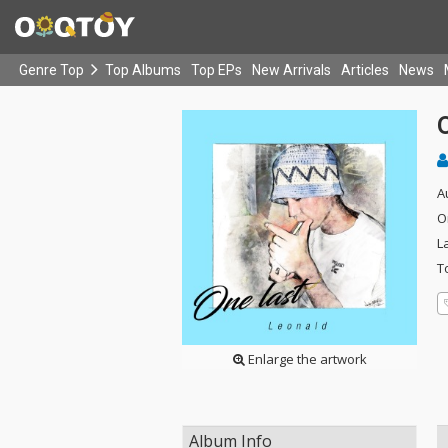
Genre Top
Top Albums
Top EPs
New Arrivals
Articles
News
A
O
L
T
Enlarge the artwork
Album Info