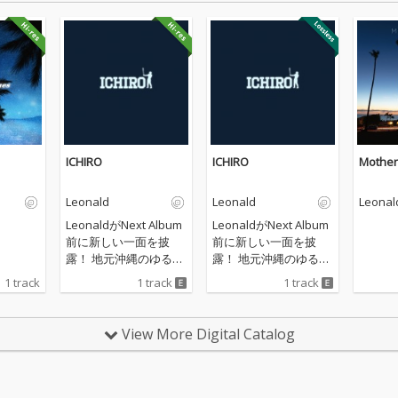
ICHIRO
ICHIRO
Mother
Leonald
Leonald
Leonal
LeonaldがNext Album
LeonaldがNext Album
前に新しい一面を披
前に新しい一面を披
露！ 地元沖縄のゆるい
露！ 地元沖縄のゆるい
雰囲気を体現し音楽に
雰囲気を体現し音楽に
1 track
1 track
1 track
落とし込む事が多かっ
落とし込む事が多かっ
たLeonaldだが、プロ
たLeonaldだが、プロ
デューサーRhymeTub
デューサーRhymeTub
View More Digital Catalog
eから送られてきたビ
eから送られてきたビ
ートストックに入って
ートストックに入って
いたPhonk typeのビー
いたPhonk typeのビー
トにFeelし今回の楽曲
トにFeelし今回の楽曲