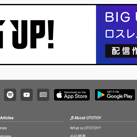
が出来上がった。 メジ
が出来上がった。 メジ
ャーからのリリースを
ャーからのリリースを
経験しさらに自分の唯
経験しさらに自分の唯
一無二音楽を追求する
一無二音楽を追求する
今後に注目だ。
今後に注目だ。
Articles
About OTOTOY
ries
What is OTOTOY?
terview
会社概要