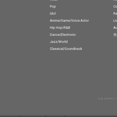
Pop
C
Idol
Re
Anime/Game/Voice Actor
Li
Hip Hop/R&B
Au
Dance/Electronic
先
Jazz/World
Classical/Soundtrack
許諾 JASRAC: 9