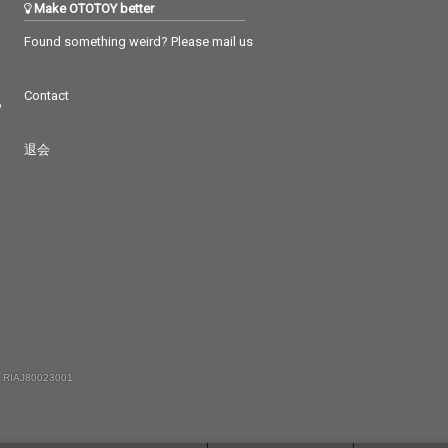
Make OTOTOY better
Found something weird? Please mail us
Contact
つ
退会
 RIAJ80023001