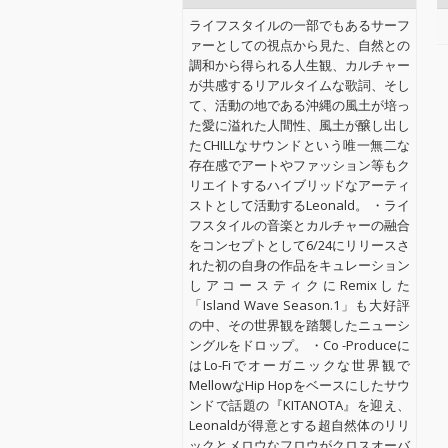
ライフスタイルの一部でもあるサーフ
ァーとしての視点から見た、自然との
調和から得られる人生観、カルチャー
が共感するリアルタイムな歌詞、そし
て、活動の地である沖縄の風土が培っ
た愛に溢れた人間性、風土が醸し出し
たCHILLなサウンドという唯一無二な
存在感でアートやファッション等もク
リエイトするハイブリッドなアーティ
ストとして活動するLeonald。 ・ライ
フスタイルの音楽とカルチャーの融合
をコンセプトとして6/24にリリースさ
れた初の自身の作品をキュレーション
しアコースティクにRemixした
「Island Wave Season.1」も大好評
の中、その世界観を踏襲したニューシ
ングルをドロップ。 ・Co -Produceに
はLo-Fiでオーガニックな世界観で
MellowなHip Hopをベースにしたサウ
ンドで話題の『KITANOTA』を迎え、
Leonaldが得意とする超自然体のリリ
ックとメロウなフロウがクロスオーバ