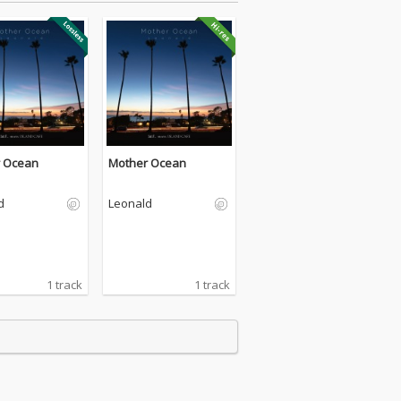
 Ocean
Mother Ocean
d
Leonald
1 track
1 track