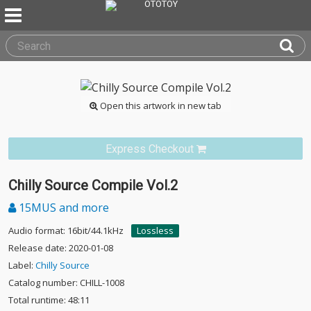
Open this artwork in new tab
Express Checkout
Chilly Source Compile Vol.2
15MUS and more
Audio format: 16bit/44.1kHz
Lossless
Release date: 2020-01-08
Label:
Chilly Source
Catalog number: CHILL-1008
Total runtime: 48:11