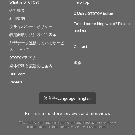
What is OTOTOY?
Help Top
会社概要
Make OTOTOY better
利用規約
Found something weird? Please
プライバシー・ポリシー
mail us
特定商取引法に基づく表示
外部データ連携しているサービ
Contact
スについて
OTOTOYアプリ
退会
媒体資料と広告のご案内
Our Team
Careers
言語/Language - English
Hi-res music store, reviews and interviews
許諾 JASRAC: 9008872001Y30005, 9008872005Y37019 / NexTone:
ID000000232, ID000000233 / エルマーク: RIAJ80023001