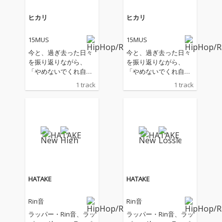
ヒカリ
ヒカリ
15MUS
15MUS
今と、過ぎ去った日々
今と、過ぎ去った日々
を振り返りながら、
を振り返りながら、
「やめないでくれ自分
「やめないでくれ自分
を」というメッセージ
を」というメッセージ
1 track
1 track
に想いを込めた。切な
に想いを込めた。切な
くメロディアスなエレ
くメロディアスなエレ
ピの音色に乗せて、大
ピの音色に乗せて、大
人になる中で抱える迷
人になる中で抱える迷
いや葛藤、そして変わ
いや葛藤、そして変わ
らず心の中に残り続け
らず心の中に残り続け
る大切なものを描いた
る大切なものを描いた
一曲。不安や孤独を抱
一曲。不安や孤独を抱
えながらも光の先へ進
えながらも光の先へ進
もうとするすべての人
もうとするすべての人
HATAKE
HATAKE
へ贈る。
へ贈る。
Rin音
Rin音
ラッパー・Rin音、ラッ
ラッパー・Rin音、ラッ