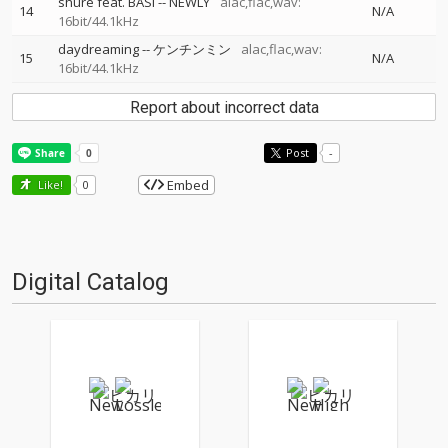
shure feat. BASI
--
NEWLY
alac,flac,wav:
14
N/A
16bit/44.1kHz
daydreaming
--
ケンチンミン
alac,flac,wav:
15
N/A
16bit/44.1kHz
Report about incorrect data
Post
-
Embed
Like!
0
Digital Catalog