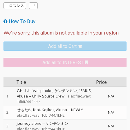
ロスレス
How To Buy
Add all to Cart
Add all to INTEREST
Title
Price
C.H.I.L.L. feat. pinoko, ケンチンミン, 15MUS,
1
Akusa
--
Chilly Source Crew
alac,flac,wav:
N/A
16bit/44.1kHz
せもたれ feat. Kojikoji, Akusa
--
NEWLY
2
N/A
alac,flac,wav: 16bit/44.1kHz
journey alone
--
ケンチンミン
3
N/A
alac,flac,wav: 16bit/44.1kHz