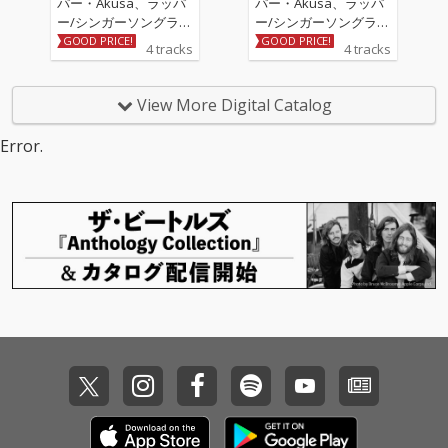
パー・Akusa、ラッパ
パー・Akusa、ラッパ
ー/シンガーソングライ
ー/シンガーソングライ
ター・クボタカイの3
ター・クボタカイの3
GOOD PRICE!
GOOD PRICE!
4 tracks
4 tracks
人によるEPがリリース
人によるEPがリリース
6月3日にリリースされ
6月3日にリリースされ
た、Rin音、Akusa、ク
た、Rin音、Akusa、ク
View More Digital Catalog
ボタカイによる「マチ
ボタカイによる「マチ
ウケ」、「サニーレタ
ウケ」、「サニーレタ
Error.
ス」ほか、Rin音とクボ
ス」ほか、Rin音とクボ
タカイによる「三軒目
タカイによる「三軒目
の本音」そして、Rin音
の本音」そして、Rin音
とAkusaによる「トト
とAkusaによる「トト
ノウ」の4曲を収録し
ノウ」の4曲を収録し
た。
た。