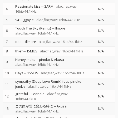
Passionate kiss
--
SARM
alac,flac,wav:
4
N/A
16bit/44.1kHz
5
94’
--
ggoyle
alac,flac,wav: 16bit/44.1kHz
N/A
Touch The Sky (Remix)
--
illmore
6
N/A
alac,flac,wav: 16bit/44.1kHz
7
odd
--
illmore
alac,flac,wav: 16bit/44.1kHz
N/A
8
thief
--
15MUS
alac,flac,wav: 16bit/44.1kHz
N/A
Honey melts
--
pinoko & Akusa
9
N/A
alac,flac,wav: 16bit/44.1kHz
10
Days
--
15MUS
alac,flac,wav: 16bit/44.1kHz
N/A
sympathy (Deep Love Remix) feat. pinoko
--
11
N/A
jumLiv
alac,flac,wav: 16bit/44.1kHz
grateful
--
Leonald
alac,flac,wav:
12
N/A
16bit/44.1kHz
この雨が雪に変わる時に
--
Akusa
13
N/A
alac,flac,wav: 16bit/44.1kHz