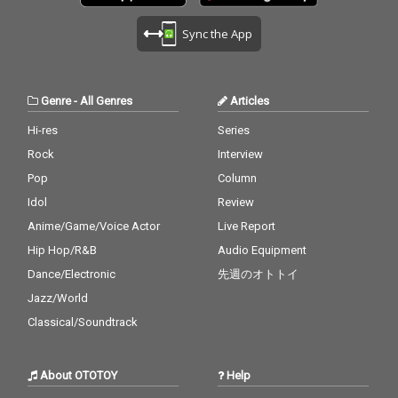
Sync the App
Genre
-
All Genres
Articles
Hi-res
Series
Rock
Interview
Pop
Column
Idol
Review
Anime/Game/Voice Actor
Live Report
Hip Hop/R&B
Audio Equipment
Dance/Electronic
先週のオトトイ
Jazz/World
Classical/Soundtrack
About OTOTOY
Help