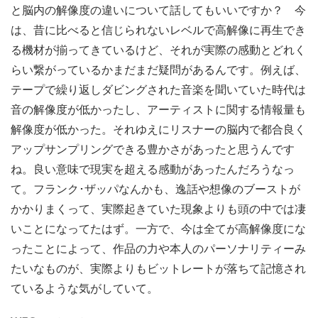
と脳内の解像度の違いについて話してもいいですか？ 今
は、昔に比べると信じられないレベルで高解像に再生でき
る機材が揃ってきているけど、それが実際の感動とどれく
らい繋がっているかまだまだ疑問があるんです。例えば、
テープで繰り返しダビングされた音楽を聞いていた時代は
音の解像度が低かったし、アーティストに関する情報量も
解像度が低かった。それゆえにリスナーの脳内で都合良く
アップサンプリングできる豊かさがあったと思うんです
ね。良い意味で現実を超える感動があったんだろうなっ
て。フランク･ザッパなんかも、逸話や想像のブーストが
かかりまくって、実際起きていた現象よりも頭の中では凄
いことになってたはず。一方で、今は全てが高解像度にな
ったことによって、作品の力や本人のパーソナリティーみ
たいなものが、実際よりもビットレートが落ちて記憶され
ているような気がしていて。