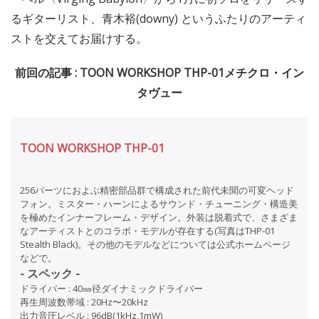
るギターリスト、青木裕(downy) というふたりのアーティ
ストを交えてお届けする。
前回の記事 : TOON WORKSHOP THP-01メチクロ・イン
タヴュー
TOON WORKSHOP THP-01
256パーツにおよぶ精密部品群で構成された前代未聞の可変ヘッド
フォン。ミスター・ハーンによるサウンド・チューニング・構造美
を極めたインナーフレーム・デザイン。外装は脱着式で、さまざま
なアーティストとのコラボ・モデルが存在する(写真はTHP-01
Stealth Black)。その他のモデルなどについては公式ホームページ
などで。
- スペック -
ドライバー : 40㎜径ダイナミックドライバー
再生周波数帯域 : 20Hz〜20kHz
出力音圧レベル : 96dB(1kHz,1mW)