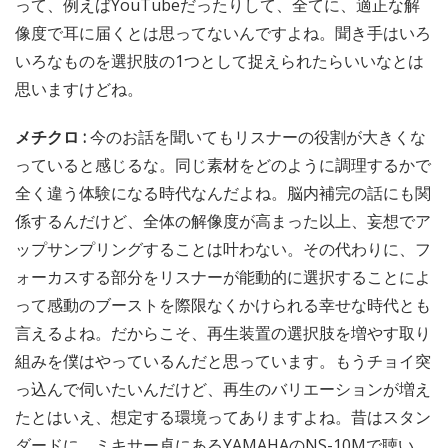
って、例えばYouTubeだったりして、全てに、適正な解
像度で耳に届くとは思ってないんですよね。聞き手はいろ
いろなものを選択肢の1つとして捉えられたらいいなとは
思いますけどね。
メチクロ :
今のお話を聞いてもリスナーの役割が大きくな
っていると感じるな。同じ素材をどのように調理するかで
全く違う体験になる時代なんだよね。脳内補完の話にも関
係するんだけど、全体の解像度が高まった以上、妄想でア
ップサンプリングすることは叶わない。その代わりに、フ
ォーカスする部分をリスナーが能動的に選択することによ
って感動のブーストを際限なくかけられる幸せな時代とも
言えるよね。だからこそ、再生装置の選択肢を増やす取り
組みを僕はやっているんだと思っています。もうチョイ突
っ込んで伺いたいんだけど、再生のバリエーションが増え
たとはいえ、想定する環境ってありますよね。昔はスタン
ダードに、ミキサー卓にあるYAMAHAのNS-10Mで聴い