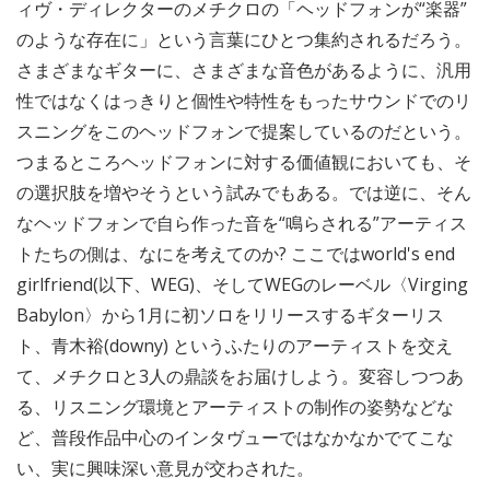
ィヴ・ディレクターのメチクロの「ヘッドフォンが“楽器”
のような存在に」という言葉にひとつ集約されるだろう。
さまざまなギターに、さまざまな音色があるように、汎用
性ではなくはっきりと個性や特性をもったサウンドでのリ
スニングをこのヘッドフォンで提案しているのだという。
つまるところヘッドフォンに対する価値観においても、そ
の選択肢を増やそうという試みでもある。では逆に、そん
なヘッドフォンで自ら作った音を“鳴らされる”アーティス
トたちの側は、なにを考えてのか? ここではworld's end
girlfriend(以下、WEG)、そしてWEGのレーベル〈Virging
Babylon〉から1月に初ソロをリリースするギターリス
ト、青木裕(downy) というふたりのアーティストを交え
て、メチクロと3人の鼎談をお届けしよう。変容しつつあ
る、リスニング環境とアーティストの制作の姿勢などな
ど、普段作品中心のインタヴューではなかなかでてこな
い、実に興味深い意見が交わされた。