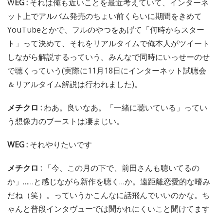
W
EG :
それは俺も近いことを最近考えていて、インターネ
ット上でアルバム発売のちょい前くらいに期間をきめて
YouTubeとかで、フルのやつをあげて「何時からスター
ト」って決めて、それをリアルタイムで俺本人がツイート
しながら解説するっていう。みんなで同時にいっせーのせ
で聴くっていう(実際に11月18日にインターネット試聴会
＆リアルタイム解説は行われました)。
メチクロ :
わあ。良いなあ。「一緒に聴いている」ってい
う想像力のブーストは凄まじい。
WEG :
それやりたいです
メチクロ :
「今、この月の下で、前田さんも聴いてるの
か」……と感じながら新作を聴く…か。遠距離恋愛的な嗜み
だね（笑）。っていうかこんなに話飛んでいいのかな。ち
ゃんと普段インタヴューでは聞かれにくいこと聞けてます