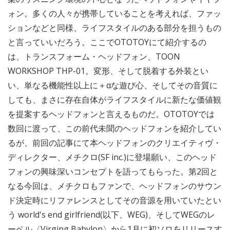
ォン。多くの人々が携帯していることを考えれば、ファッ
ションなどと同様、ライフスタイルのある部分を担うもの
と言っていいだろう。ここでOTOTOYにて紹介するの
は、トランスフォーム・ヘッドフォン、TOON
WORKSHOP THP-01。変形、そして脱着する外装とい
い、単なる機能性以上に＋αな遊び心、そしてその音質に
しても、まさに存在自体がライフスタイルに新たな価値観
を提案するヘッドフォンと言えるものだ。OTOTOYでは
数回に渡って、この前代未聞のヘッドフォンを紹介してい
るが、前回の記事にて本ヘッドフォンのクリエイティヴ・
ディレクター、メチクロ(SF inc.)に登場願い、このヘッド
フォンの興味深いコンセプトを語ってもらった。第2回と
なる今回は、メチクロもファンで、ヘッドフォンのサウン
ド決定時にリファレンスとしてその音源を用いていたとい
う world's end girlfriend(以下、WEG)、そしてWEGのレ
ーベル〈Virging Babylon〉から1月に初ソロをリリースす