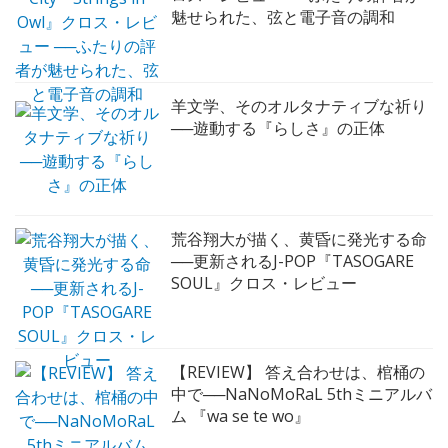
魅せられた、弦と電子音の調和
羊文学、そのオルタナティブな祈り
──遊動する『らしさ』の正体
荒谷翔大が描く、黄昏に発光する命
──更新されるJ-POP『TASOGARE
SOUL』クロス・レビュー
【REVIEW】 答え合わせは、棺桶の
中で──NaNoMoRaL 5thミニアルバ
ム 『wa se te wo』