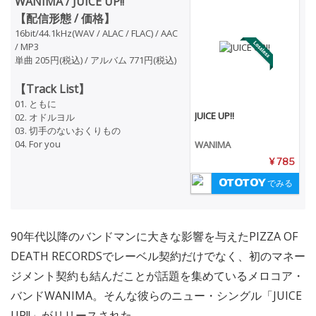
WANIMA / JUICE UP!!
【配信形態 / 価格】
16bit/44.1kHz(WAV / ALAC / FLAC) / AAC
/ MP3
単曲 205円(税込) / アルバム 771円(税込)
【Track List】
01. ともに
JUICE UP!!
02. オドルヨル
03. 切手のないおくりもの
04. For you
WANIMA
¥ 785
でみる
90年代以降のバンドマンに大きな影響を与えたPIZZA OF
DEATH RECORDSでレーベル契約だけでなく、初のマネー
ジメント契約も結んだことが話題を集めているメロコア・
バンドWANIMA。そんな彼らのニュー・シングル「JUICE
UP!!」がリリースされた。