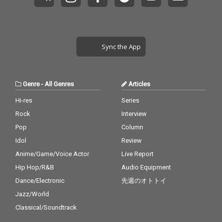
Sync the App
Genre
-
All Genres
Articles
Hi-res
Series
Rock
Interview
Pop
Column
Idol
Review
Anime/Game/Voice Actor
Live Report
Hip Hop/R&B
Audio Equipment
Dance/Electronic
先週のオトトイ
Jazz/World
Classical/Soundtrack