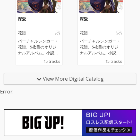
深愛
深愛
花譜
花譜
バーチャルシンガー・
バーチャルシンガー・
花譜、5枚目のオリジ
花譜、5枚目のオリジ
ナルアルバム。小説
ナルアルバム。小説
『カミュの歌鳥 花譜小
『カミュの歌鳥 花譜小
15 tracks
15 tracks
説集』(中村紬 著)、ぴ
説集』(中村紬 著)、ぴ
あアリーナMMで行わ
あアリーナMMで行わ
れたワンマンライブ
れたワンマンライブ
View More Digital Catalog
「宿声 / 深愛」と連動
「宿声 / 深愛」と連動
した全15曲を収録。AI
した全15曲を収録。AI
Error.
と共に進んでいく未来
と共に進んでいく未来
の世界と、人の心の変
の世界と、人の心の変
化を描いた今作。小説
化を描いた今作。小説
『カミュの歌鳥 花譜小
『カミュの歌鳥 花譜小
説集』とのコラボレー
説集』とのコラボレー
ションから生まれた、
ションから生まれた、
それぞれ異なる世界観
それぞれ異なる世界観
をお楽しみいただけま
をお楽しみいただけま