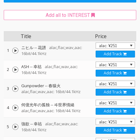
Add all to INTEREST
Title
Price
ニヒル
--
花譜
alac,flac,wav,aac:
1
16bit/44.1kHz
Add Track
ASH
--
幸祜
alac,flac,wav,aac:
2
16bit/44.1kHz
Add Track
Gunpowder
--
春猿火
3
alac,flac,wav,aac: 16bit/44.1kHz
Add Track
何億光年の孤独
--
ヰ世界情緒
4
alac,flac,wav,aac: 16bit/44.1kHz
Add Track
強欲
--
幸祜
alac,flac,wav,aac:
5
16bit/44.1kHz
Add Track