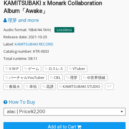
KAMITSUBAKI x Monark Collaboration
Album「Awake」
理芽 and more
Audio format: 16bit/44.1kHz
Lossless
Release date: 2021-10-20
Label:
KAMITSUBAKI RECORD
Catalog number: KTR-0033
Total runtime: 58:11
V.W.P
ゲーム
ロスレス
VTuber
バーチャルYouTuber
CIEL
理芽
ヰ世界情緒
春猿火
幸祜
花譜
KAMITSUBAKI STUDIO
How To Buy
Add all to Cart