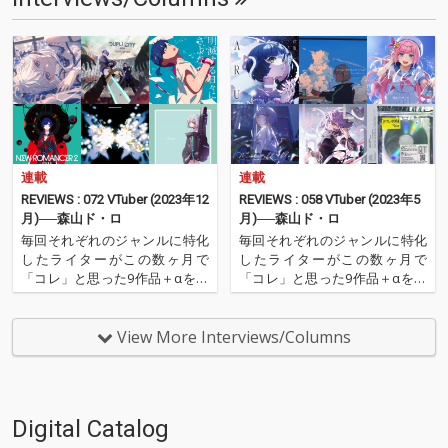
連載
連載
REVIEWS : 072 VTuber (2023年12
REVIEWS : 058 VTuber (2023年5
月)──森山ド・ロ
月)──森山ド・ロ
毎回それぞれのジャンルに特化
毎回それぞれのジャンルに特化
したライターがこの数ヶ月で
したライターがこの数ヶ月で
「コレ」と思った9作品＋αを紹
「コレ」と思った9作品＋αを紹
介するコーナー、REVIEWS。今
介するコーナー、REVIEWS。今
回はVTuberをメインに活動する
回はVTuberをメインに活動する
ライター、森山ド・ロが登場。
ライター、森山ド・ロが登場。
View More Interviews/Columns
様々なジャンルにまたがったVT
様々なジャンルにまたがったVT
uberによる楽曲のなかから、9
uberによる楽曲のなかから、9
作品をセレクト…
作品をセレクト…
Digital Catalog