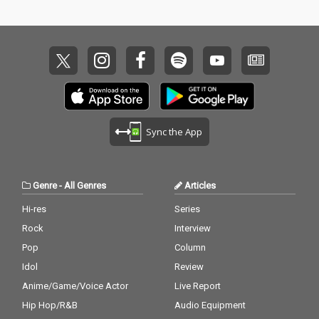
す。
す。
Sync the App
Genre
-
All Genres
Articles
Hi-res
Series
Rock
Interview
Pop
Column
Idol
Review
Anime/Game/Voice Actor
Live Report
Hip Hop/R&B
Audio Equipment