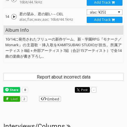
16bit/44.1kHz
Add Track
君の望み、君の願い
--
CIEL
14
alac,flac,wav,aac: 16bit/44.1kHz
Add Track
Album Info
10/14に発売されたフリューの新作ゲーム、新・学園RPG『モナーク／
Monark』の主題歌・挿入歌をKAMITSUBAKI STUDIOが担当。所属ア
ーティスト8組＋外部アーティスト7組（合計15アーティスト）で全14
曲の楽曲が書き下ろし。
Report about incorrect data
Post
-
Embed
Like!
2
Interviews/Columns