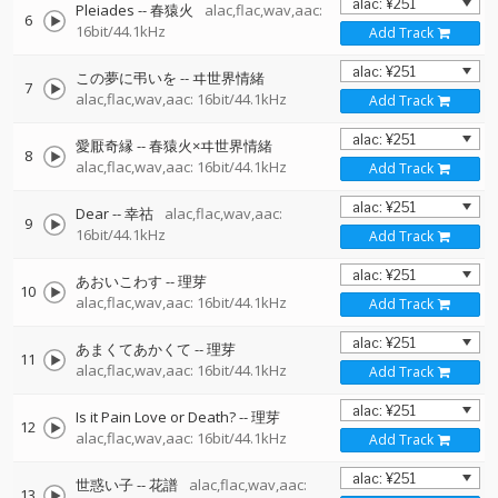
Pleiades
--
春猿火
alac,flac,wav,aac:
6
16bit/44.1kHz
Add Track
この夢に弔いを
--
ヰ世界情緒
7
alac,flac,wav,aac: 16bit/44.1kHz
Add Track
愛厭奇縁
--
春猿火×ヰ世界情緒
8
alac,flac,wav,aac: 16bit/44.1kHz
Add Track
Dear
--
幸祜
alac,flac,wav,aac:
9
16bit/44.1kHz
Add Track
あおいこわす
--
理芽
10
alac,flac,wav,aac: 16bit/44.1kHz
Add Track
あまくてあかくて
--
理芽
11
alac,flac,wav,aac: 16bit/44.1kHz
Add Track
Is it Pain Love or Death?
--
理芽
12
alac,flac,wav,aac: 16bit/44.1kHz
Add Track
世惑い子
--
花譜
alac,flac,wav,aac:
13