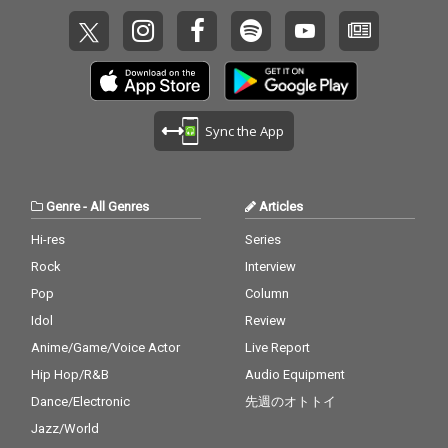
Sync the App
Genre
-
All Genres
Articles
Hi-res
Series
Rock
Interview
Pop
Column
Idol
Review
Anime/Game/Voice Actor
Live Report
Hip Hop/R&B
Audio Equipment
Dance/Electronic
先週のオトトイ
Jazz/World