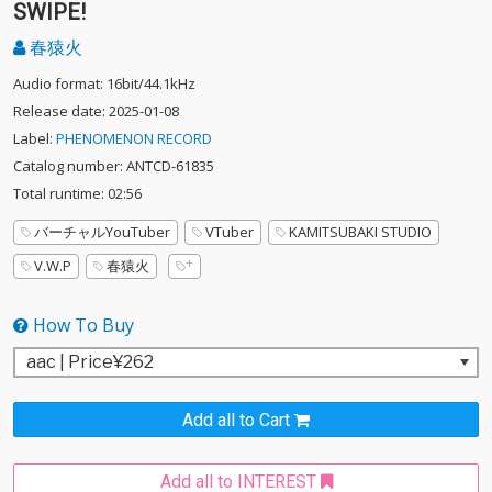
SWIPE!
春猿火
Audio format: 16bit/44.1kHz
Release date: 2025-01-08
Label:
PHENOMENON RECORD
Catalog number: ANTCD-61835
Total runtime: 02:56
バーチャルYouTuber
VTuber
KAMITSUBAKI STUDIO
V.W.P
春猿火
How To Buy
Add all to Cart
Add all to INTEREST