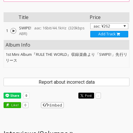
Title
Price
SWIPE!
aac: 16bit/44.1kHz
(320kbps
1
ABR)
Add Track
Album Info
1st Mini Album『RULE THE WORLD』収録楽曲より「SWIPE!」先行リ
リース
Report about incorrect data
Post
-
Embed
Like!
0