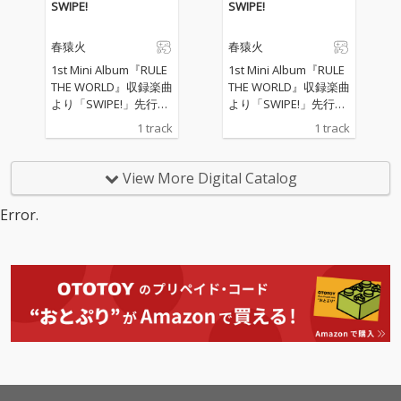
SWIPE!
SWIPE!
世界」。現実の世界を
世界」。現実の世界を
抜け出して、仮想世界
抜け出して、仮想世界
春猿火
春猿火
の自由な春猿火を表現
の自由な春猿火を表現
したコンセプトアルバ
したコンセプトアルバ
1st Mini Album『RULE
1st Mini Album『RULE
ムとなっている。リー
ムとなっている。リー
THE WORLD』収録楽曲
THE WORLD』収録楽曲
ド曲「Deep Invite」は
ド曲「Deep Invite」は
より「SWIPE!」先行リ
より「SWIPE!」先行リ
堀江晶太プロデュー
堀江晶太プロデュー
リース
リース
1 track
1 track
ス。当アルバムのコン
ス。当アルバムのコン
セプトである「仮想世
セプトである「仮想世
界」へ誘いかける楽曲
界」へ誘いかける楽曲
View More Digital Catalog
で、ドラマティックに
で、ドラマティックに
駆け抜けるボカロロッ
駆け抜けるボカロロッ
Error.
ク曲。
ク曲。