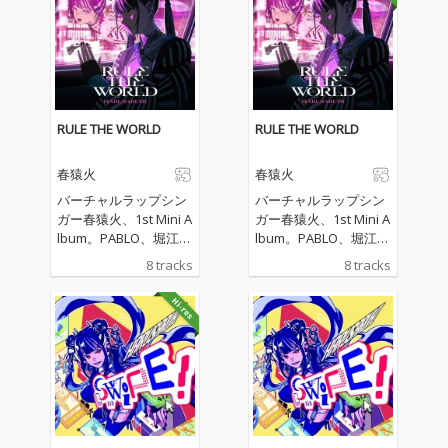
RULE THE WORLD
RULE THE WORLD
春猿火
春猿火
バーチャルラップシン
バーチャルラップシン
ガー春猿火、1st Mini A
ガー春猿火、1st Mini A
lbum。PABLO、堀江晶
lbum。PABLO、堀江晶
太、弥之助(AFRO PARK
太、弥之助(AFRO PARK
8 tracks
8 tracks
ER)、AMAMOGU、松
ER)、AMAMOGU、松
田純一、MILKEY、Ava
田純一、MILKEY、Ava
1anche、biz、マサ、S
1anche、biz、マサ、S
Yn-Q、ASOBOiSM、Yu
Yn-Q、ASOBOiSM、Yu
zuru Kusugo、ALI-KIC
zuru Kusugo、ALI-KIC
K、豪華プロデュース
K、豪華プロデュース
陣を迎えた全8曲を収
陣を迎えた全8曲を収
録。今作アルバム「RU
録。今作アルバム「RU
LE THE WORLD」のト
LE THE WORLD」のト
ータルテーマは「仮想
ータルテーマは「仮想