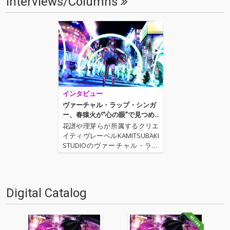
Interviews/Columns
インタビュー
ヴァーチャル・ラップ・シンガ
ー、春猿火が“心の眼”で見つめ
る、もうひとつの世界
花譜や理芽らが所属するクリエ
イティヴレーベルKAMITSUBAKI
STUDIOのヴァーチャル・ラッ
プ・シンガー、春猿火。デビュ
ーから約2年の集大成となるフ
ァースト・アルバム『心眼』に
は、メイン・コンポーザーであ
Digital Catalog
るたかやんに加え、Misumi、大
沼パセリ、…