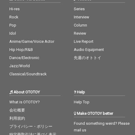
Hi-res
Series
Rock
Interview
Pop
Column
Idol
Review
Anime/Game/Voice Actor
Live Report
Hip Hop/R&B
Audio Equipment
Dance/Electronic
先週のオトトイ
Jazz/World
Classical/Soundtrack
About OTOTOY
Help
What is OTOTOY?
Help Top
会社概要
Make OTOTOY better
利用規約
Found something weird? Please
プライバシー・ポリシー
mail us
特定商取引法に基づく表示