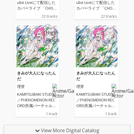
ube Liveにて配信した
ube Liveにて配信した
カバーライブ 「CHOC
カバーライブ 「CHOC
OLATE LIVE 3」の音
OLATE LIVE 3」の音
22 tracks
22 tracks
源。理芽が大好きな楽
源。理芽が大好きな楽
曲をカバー披露した全
曲をカバー披露した全
22曲を収録。
22曲を収録。
きみが大人になったん
きみが大人になったん
だ
だ
理芽
理芽
KAMITSUBAKI STUDIO
KAMITSUBAKI STUDIO
／PHENOMENON REC
／PHENOMENON REC
ORD所属バーチャルシ
ORD所属バーチャルシ
ンガー・理芽、自身の
ンガー・理芽、自身の
1 track
1 track
デビュー時からメイン
デビュー時からメイン
コンポーザーを務める
コンポーザーを務める
笹川真生との初の連名
笹川真生との初の連名
View More Digital Catalog
楽曲「きみが大人にな
楽曲「きみが大人にな