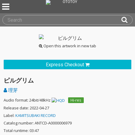
Open this artwork in new tab
Express Checkout
ピルグリム
理芽
Audio format: 24bit/48kHz
Hi-res
Release date: 2022-04-27
Label:
KAMITSUBAKI RECORD
Catalog number: ANTCD-A0000006979
Total runtime: 03:47