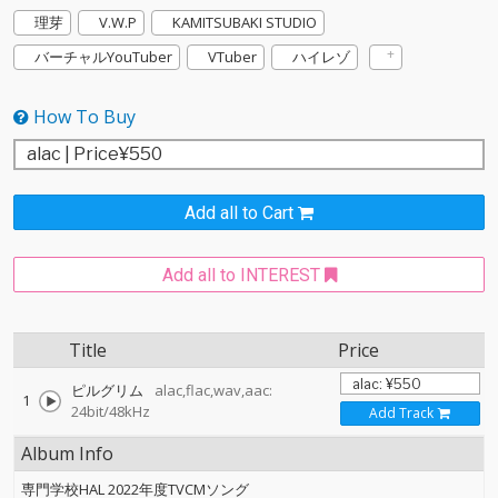
理芽
V.W.P
KAMITSUBAKI STUDIO
バーチャルYouTuber
VTuber
ハイレゾ
How To Buy
Add all to Cart
Add all to INTEREST
Title
Price
ピルグリム
alac,flac,wav,aac:
1
24bit/48kHz
Add Track
Album Info
専門学校HAL 2022年度TVCMソング