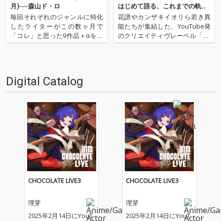
月)──森山ド・ロ
はじめて語る、これまでの軌跡
──彼女は、いかに音楽の世界に
毎回それぞれのジャンルに特化
花譜やカンザキイオリら若き異
飛び込んだのか
したライターがこの数ヶ月で
能たちが集結した、YouTube発
「コレ」と思った9作品＋αを紹
のクリエイティヴレーベル「KA
介するコーナー、REVIEWS。今
MITSUBAKI STUDIO」。そのな
回はVTuberをメインに活動する
かでも、新たな才能として注目
ライター、森山ド・ロが登場。
されているのが、ヴァーチャ
様々なジャンルにまたがったVT
ル・シンガーの理芽だ。2019年
Digital Catalog
uberによる楽曲のなかから、9
より、当時17歳で活動をはじめ
作品をセレクト…
た彼女…
CHOCOLATE LIVE3
CHOCOLATE LIVE3
理芽
理芽
2025年2月14日にYouT
2025年2月14日にYouT