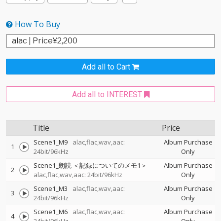
How To Buy
Add all to Cart
Add all to INTEREST
Title
Price
Scene1_M9
alac,flac,wav,aac:
Album Purchase
1
24bit/96kHz
Only
Scene1_朗読 ＜記録についてのメモ1＞
Album Purchase
2
alac,flac,wav,aac: 24bit/96kHz
Only
Scene1_M3
alac,flac,wav,aac:
Album Purchase
3
24bit/96kHz
Only
Scene1_M6
alac,flac,wav,aac:
Album Purchase
4