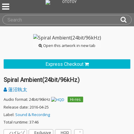
Open this artwork in new tab
Express Checkout
Spiral Ambient(24bit/96kHz)
蓮沼執太
Audio format: 24bit/96kHz
Hi-res
Release date: 2016-04-25
Label:
Sound & Recording
Total runtime: 37:46
ハイレゾ
Exclusive
HQD