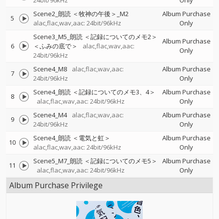
24bit/96kHz
Only
Scene2_朗読 ＜牧神の午後＞_M2
Album Purchase
5
alac,flac,wav,aac: 24bit/96kHz
Only
Scene3_M5_朗読 ＜記録についてのメモ2＞
Album Purchase
6
＜ふみの底で＞
alac,flac,wav,aac:
Only
24bit/96kHz
Scene4_M8
alac,flac,wav,aac:
Album Purchase
7
24bit/96kHz
Only
Scene4_朗読 ＜記録についてのメモ3、4＞
Album Purchase
8
alac,flac,wav,aac: 24bit/96kHz
Only
Scene4_M4
alac,flac,wav,aac:
Album Purchase
9
24bit/96kHz
Only
Scene4_朗読 ＜電気と虹＞
Album Purchase
10
alac,flac,wav,aac: 24bit/96kHz
Only
Scene5_M7_朗読 ＜記録についてのメモ5＞
Album Purchase
11
alac,flac,wav,aac: 24bit/96kHz
Only
Album Purchase Privilege