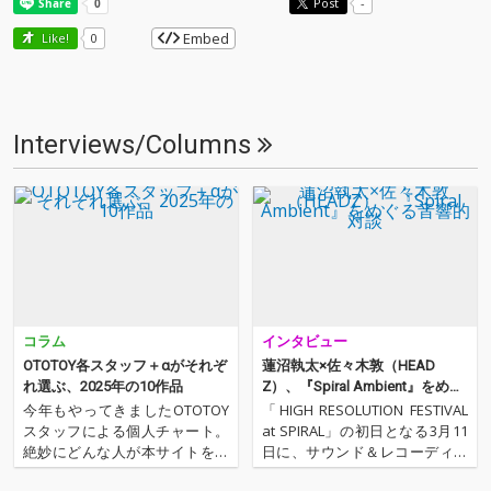
Post
-
Embed
Like!
0
Interviews/Columns
コラム
インタビュー
OTOTOY各スタッフ＋αがそれぞ
蓮沼執太×佐々木敦（HEAD
れ選ぶ、2025年の10作品
Z）、『Spiral Ambient』をめぐ
る音響的対談
今年もやってきましたOTOTOY
「HIGH RESOLUTION FESTIVAL
スタッフによる個人チャート。
at SPIRAL」の初日となる3月11
絶妙にどんな人が本サイトを運
日に、サウンド＆レコーディン
営しているのか？ そんな自己
グ・マガジン編集部プロデュー