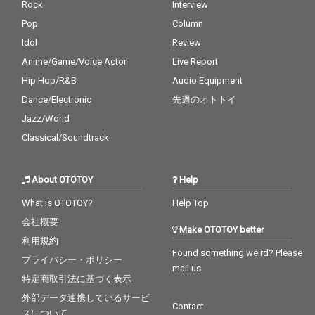
Rock
Interview
Pop
Column
Idol
Review
Anime/Game/Voice Actor
Live Report
Hip Hop/R&B
Audio Equipment
Dance/Electronic
先週のオトトイ
Jazz/World
Classical/Soundtrack
About OTOTOY
Help
What is OTOTOY?
Help Top
会社概要
Make OTOTOY better
利用規約
Found something weird? Please
プライバシー・ポリシー
mail us
特定商取引法に基づく表示
外部データ連携しているサービ
Contact
スについて