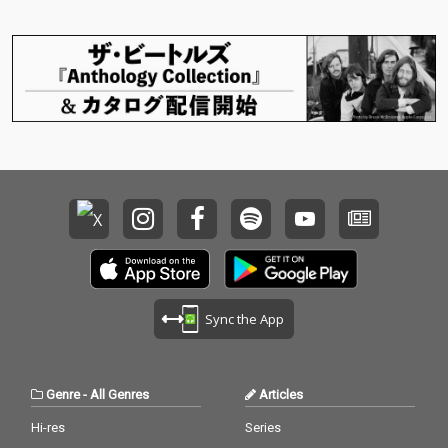
まな「light＝光」を想
まな「light＝光」を想
起させる複数の声や、
起させる複数の声や、
コールのように交差す
コールのように交差す
るリズムとフレーズ、
るリズムとフレーズ、
そしてストリングスを
そしてストリングスを
中心としたモダンな器
中心としたモダンな器
楽アンサンブルが折り
楽アンサンブルが折り
重なり、路上に灯る光
重なり、路上に灯る光
が連なっていく情景を
が連なっていく情景を
描き出している。レコ
描き出している。レコ
ーディングおよびミキ
ーディングおよびミキ
シングは葛西敏彦、マ
シングは葛西敏彦、マ
スタリングはStuart Ha
スタリングはStuart Ha
wkesが担当。アートデ
wkesが担当。アートデ
ィレクションは前田晃
ィレクションは前田晃
伸、アートワークは前
伸、アートワークは前
作「A U R A」に続き、
作「A U R A」に続き、
Sync the App
アーティスト、Jennis
アーティスト、Jennis
Li Cheng Tienによる作
Li Cheng Tienによる作
品が起用された。
品が起用された。
Genre
-
All Genres
Articles
Hi-res
Series