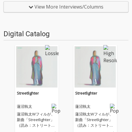
紹介もちょっとかねておりま
スのもと行われた蓮沼執太の公
す。2025年は、それぞれなにを
開録音、〈Spiral Ambient〉。
View More Interviews/Columns
聴いてOTOTOYを作っていたの
スパイラルホール中央に設置さ
か？ ということでスタッフ・
れたダミー…
チャートをお届けします…
Digital Catalog
Streetlighter
Streetlighter
蓮沼執太
蓮沼執太
蓮沼執太Wフィルが、
蓮沼執太Wフィルが、
新曲「Streetlighter」
新曲「Streetlighter」
（読み：ストリートラ
（読み：ストリートラ
イター）を配信リリー
イター）を配信リリー