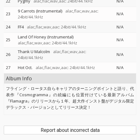
22
Pygmy
alac,flac,wav,aac: 24bit/44.1kHz
N/A
9 Carrots (Instrumental)
alac,flac,wav,aac:
23
N/A
24bit/44.1kHz
24
FF4
alac,flac,wav,aac: 24bit/44.1kHz
N/A
Land Of Honey (Instrumental)
25
N/A
alac,flac,wav,aac: 24bit/44.1kHz
Thank U Malcolm
alac,flac,wav,aac:
26
N/A
24bit/44.1kHz
27
Hot Oct.
alac,flac,wav,aac: 24bit/44.1kHz
N/A
Album Info
フライング・ロータス自らキャリアのターニングポイントと語り、代
表作『Cosmogramma』の続編にも位置付けている最新アルバム
『Flamagra』のリリースから１年、超大作インスト盤がデジタル限定
デラックス・バージョンとしてリリース決定！
Report about incorrect data