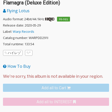
Flamagra (Deluxe Edition)
Flying Lotus
Audio format: 24bit/44.1kHz
Hi-res
Release date: 2020-05-29
Label:
Warp Records
Catalog number: WARPDD291I
Total runtime: 133:54
ハイレゾ
How To Buy
Add all to Cart
Add all to INTEREST