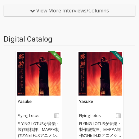
での作品から一転し、そのサウ
あとわずかなんです。タイムテ
ンドはここ数年、音楽シーンを
ーブルも発表されたことだし、
View More Interviews/Columns
騒がせている新たな流れの”ジャ
わくわくしながらスケジュール
ズ”に呼応するように変化させて
を考えているわけですが、果た
いる。レジェンド…
してどっちのステージに向か
う…
Digital Catalog
Yasuke
Yasuke
Flying Lotus
Flying Lotus
FLYING LOTUSが音楽・
FLYING LOTUSが音楽・
製作総指揮、MAPPA制
製作総指揮、MAPPA制
作のNETFLIXアニメシ
作のNETFLIXアニメシ