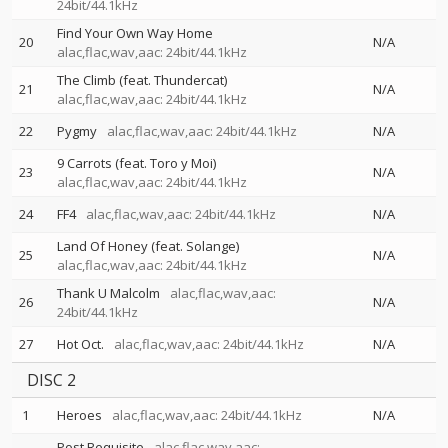
24bit/44.1kHz
Find Your Own Way Home
20
N/A
alac,flac,wav,aac: 24bit/44.1kHz
The Climb (feat. Thundercat)
21
N/A
alac,flac,wav,aac: 24bit/44.1kHz
22
Pygmy
alac,flac,wav,aac: 24bit/44.1kHz
N/A
9 Carrots (feat. Toro y Moi)
23
N/A
alac,flac,wav,aac: 24bit/44.1kHz
24
FF4
alac,flac,wav,aac: 24bit/44.1kHz
N/A
Land Of Honey (feat. Solange)
25
N/A
alac,flac,wav,aac: 24bit/44.1kHz
Thank U Malcolm
alac,flac,wav,aac:
26
N/A
24bit/44.1kHz
27
Hot Oct.
alac,flac,wav,aac: 24bit/44.1kHz
N/A
DISC 2
1
Heroes
alac,flac,wav,aac: 24bit/44.1kHz
N/A
Post Requisite
alac,flac,wav,aac: