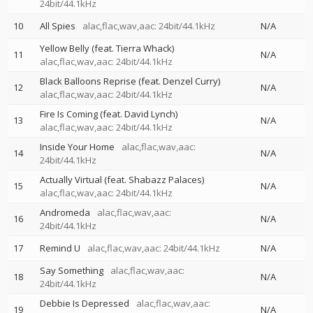
24bit/44.1kHz
10
All Spies
alac,flac,wav,aac: 24bit/44.1kHz
N/A
Yellow Belly (feat. Tierra Whack)
11
N/A
alac,flac,wav,aac: 24bit/44.1kHz
Black Balloons Reprise (feat. Denzel Curry)
12
N/A
alac,flac,wav,aac: 24bit/44.1kHz
Fire Is Coming (feat. David Lynch)
13
N/A
alac,flac,wav,aac: 24bit/44.1kHz
Inside Your Home
alac,flac,wav,aac:
14
N/A
24bit/44.1kHz
Actually Virtual (feat. Shabazz Palaces)
15
N/A
alac,flac,wav,aac: 24bit/44.1kHz
Andromeda
alac,flac,wav,aac:
16
N/A
24bit/44.1kHz
17
Remind U
alac,flac,wav,aac: 24bit/44.1kHz
N/A
Say Something
alac,flac,wav,aac:
18
N/A
24bit/44.1kHz
Debbie Is Depressed
alac,flac,wav,aac:
19
N/A