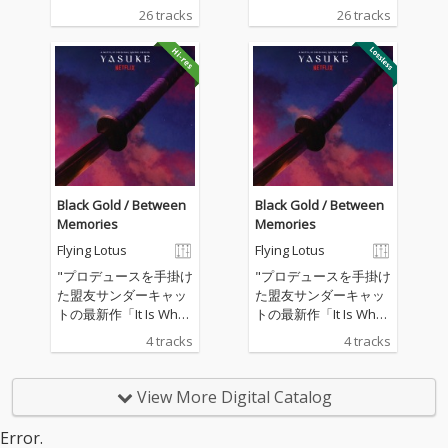
リーズ「YASUKE」オ
リーズ「YASUKE」オ
26 tracks
26 tracks
リジナルサウンドトラ
リジナルサウンドトラ
ック
ック
Black Gold / Between
Black Gold / Between
Memories
Memories
Flying Lotus
Flying Lotus
"プロデュースを手掛け
"プロデュースを手掛け
た盟友サンダーキャッ
た盟友サンダーキャッ
トの最新作「It Is What
トの最新作「It Is What
It Is」がグラミー賞を
It Is」がグラミー賞を
4 tracks
4 tracks
受賞したことでも話題
受賞したことでも話題
となったフライング・
となったフライング・
ロータス。 彼が、音楽
ロータス。 彼が、音楽
View More Digital Catalog
と製作総指揮を務めた
と製作総指揮を務めた
Netflixのアニメシリー
Netflixのアニメシリー
Error.
ズ「YASUKE」に使用
ズ「YASUKE」に使用