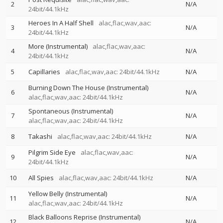
2
N/A
24bit/44.1kHz
Heroes In A Half Shell
alac,flac,wav,aac:
3
N/A
24bit/44.1kHz
More (Instrumental)
alac,flac,wav,aac:
4
N/A
24bit/44.1kHz
5
Capillaries
alac,flac,wav,aac: 24bit/44.1kHz
N/A
Burning Down The House (Instrumental)
6
N/A
alac,flac,wav,aac: 24bit/44.1kHz
Spontaneous (Instrumental)
7
N/A
alac,flac,wav,aac: 24bit/44.1kHz
8
Takashi
alac,flac,wav,aac: 24bit/44.1kHz
N/A
Pilgrim Side Eye
alac,flac,wav,aac:
9
N/A
24bit/44.1kHz
10
All Spies
alac,flac,wav,aac: 24bit/44.1kHz
N/A
Yellow Belly (Instrumental)
11
N/A
alac,flac,wav,aac: 24bit/44.1kHz
Black Balloons Reprise (Instrumental)
12
N/A