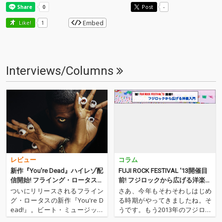
Post
-
Embed
Like!
1
Interviews/Columns
レビュー
コラム
新作『You're Dead』ハイレゾ配
FUJI ROCK FESTIVAL '13開催目
信開始! フライング・ロータス、
前! フジロックから広げる洋楽入
ジャズへ!
門
ついにリリースされるフライン
さあ、今年もそわそわしはじめ
グ・ロータスの新作『You're D
る時期がやってきましたね。そ
ead!』。ビート・ミュージック
うです。もう2013年のフジロッ
という潮流を作り出したこれま
ク・フェスティバルの開催まで