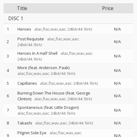
Title
Price
DISC 1
1
Heroes
alac,flac,wav,aac: 24bit/44.1kHz
N/A
Post Requisite
alac,flac,wav,aac:
2
N/A
24bit/44.1kHz
Heroes In A Half Shell
alac,flac,wav,aac:
3
N/A
24bit/44.1kHz
More (feat. Anderson .Paak)
4
N/A
alac,flac,wav,aac: 24bit/44.1kHz
5
Capillaries
alac,flac,wav,aac: 24bit/44.1kHz
N/A
Burning Down The House (feat. George
6
N/A
Clinton)
alac,flac,wav,aac: 24bit/44.1kHz
Spontaneous (feat. Little Dragon)
7
N/A
alac,flac,wav,aac: 24bit/44.1kHz
8
Takashi
alac,flac,wav,aac: 24bit/44.1kHz
N/A
Pilgrim Side Eye
alac,flac,wav,aac:
9
N/A