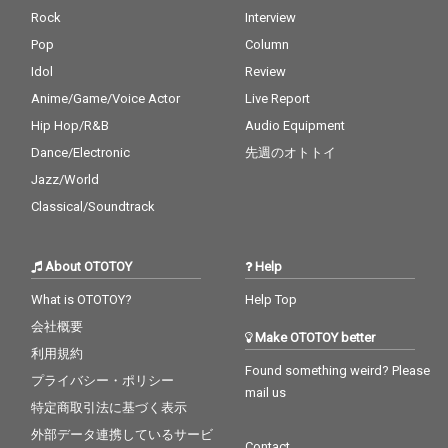
Rock
Interview
Pop
Column
Idol
Review
Anime/Game/Voice Actor
Live Report
Hip Hop/R&B
Audio Equipment
Dance/Electronic
先週のオトトイ
Jazz/World
Classical/Soundtrack
About OTOTOY
Help
What is OTOTOY?
Help Top
会社概要
Make OTOTOY better
利用規約
Found something weird? Please
プライバシー・ポリシー
mail us
特定商取引法に基づく表示
外部データ連携しているサービ
Contact