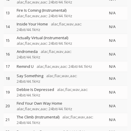
alac,flac,wav,aac: 24bit/44.1kHz
Fire Is Coming (Instrumental)
13
N/A
alac,flac,wav,aac: 24bit/44.1kHz
Inside Your Home
alac,flac,wav,aac:
14
N/A
24bit/44.1kHz
Actually Virtual (Instrumental)
15
N/A
alac,flac,wav,aac: 24bit/44.1kHz
Andromeda
alac,flac,wav,aac:
16
N/A
24bit/44.1kHz
17
Remind U
alac,flac,wav,aac: 24bit/44.1kHz
N/A
Say Something
alac,flac,wav,aac:
18
N/A
24bit/44.1kHz
Debbie Is Depressed
alac,flac,wav,aac:
19
N/A
24bit/44.1kHz
Find Your Own Way Home
20
N/A
alac,flac,wav,aac: 24bit/44.1kHz
The Climb (Instrumental)
alac,flac,wav,aac:
21
N/A
24bit/44.1kHz