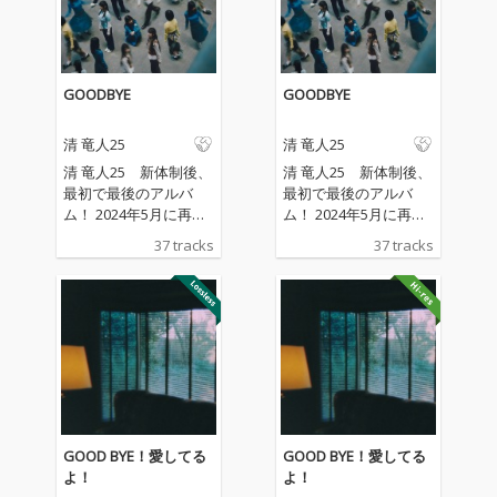
GOODBYE
GOODBYE
清 竜人25
清 竜人25
清 竜人25 新体制後、
清 竜人25 新体制後、
最初で最後のアルバ
最初で最後のアルバ
ム！ 2024年5月に再結
ム！ 2024年5月に再結
成し、今日まで多幸感
成し、今日まで多幸感
37 tracks
37 tracks
を世の中に届けてきた
を世の中に届けてきた
一夫多妻制アイドルグ
一夫多妻制アイドルグ
ループ「清 竜人25」
ループ「清 竜人25」
が、2025年10月に突如
が、2025年10月に突如
活動休止を発表。さら
活動休止を発表。さら
に12月にはラストライ
に12月にはラストライ
ブ「KIYOSHI RYUJIN25
ブ「KIYOSHI RYUJIN25
GOOD BYE LIVE」を開
GOOD BYE LIVE」を開
催。本作は、そんな再
催。本作は、そんな再
結成後の清 竜人25の歩
結成後の清 竜人25の歩
GOOD BYE！愛してる
GOOD BYE！愛してる
みを網羅した集大成的
みを網羅した集大成的
よ！
よ！
作品となっている。本
作品となっている。本