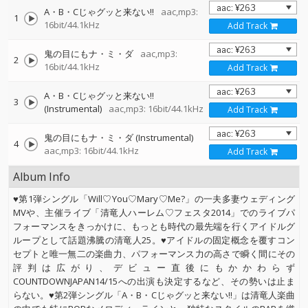
A・B・Cじゃグッと来ない!!
aac,mp3:
1
16bit/44.1kHz
Add Track
鬼の目にもナ・ミ・ダ
aac,mp3:
2
16bit/44.1kHz
Add Track
A・B・Cじゃグッと来ない!!
3
(Instrumental)
aac,mp3: 16bit/44.1kHz
Add Track
鬼の目にもナ・ミ・ダ (Instrumental)
4
aac,mp3: 16bit/44.1kHz
Add Track
Album Info
♥第1弾シングル「Will♡You♡Mary♡Me?」の一夫多妻ウェディング
MVや、主催ライブ「清竜人ハーレム♡フェスタ2014」でのライブパ
フォーマンスをきっかけに、もっとも時代の最先端を行くアイドルグ
ループとして話題沸騰の清竜人25。♥アイドルの固定概念を覆すコン
セプトと唯一無二の楽曲力、パフォーマンス力の高さで瞬く間にその
評判は広がり、デビュー直後にもかかわらず
COUNTDOWNJAPAN14/15への出演も決定するなど、その勢いは止ま
らない。♥第2弾シングル「A・B・Cじゃグッと来ない!!」は清竜人楽曲