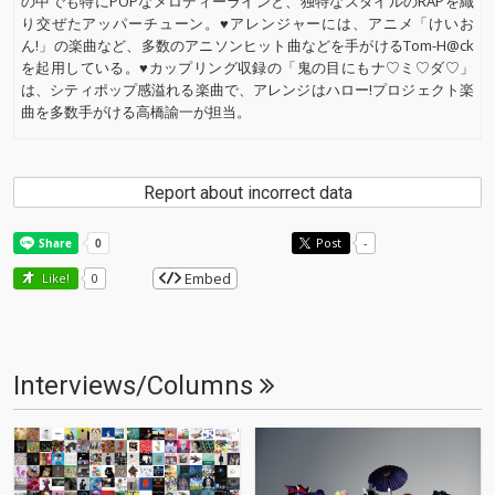
の中でも特にPOPなメロディーラインと、独特なスタイルのRAPを織
り交ぜたアッパーチューン。♥アレンジャーには、アニメ「けいお
ん!」の楽曲など、多数のアニソンヒット曲などを手がけるTom-H@ck
を起用している。♥カップリング収録の「鬼の目にもナ♡ミ♡ダ♡」
は、シティポップ感溢れる楽曲で、アレンジはハロー!プロジェクト楽
曲を多数手がける高橋諭一が担当。
Report about incorrect data
Post
-
Embed
Like!
0
Interviews/Columns