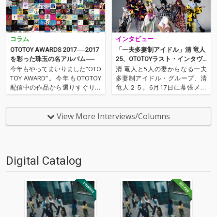
コラム
インタビュー
OTOTOY AWARDS 2017──2017
「一夫多妻制アイドル」清 竜人
を彩った珠玉の名アルバム──
25、OTOTOYラスト・インタヴ
ュー
今年もやってまいりました“OTO
清 竜人と5人の妻からなる一夫
TOY AWARD”。今年もOTOTOY
多妻制アイドル・グループ、清
配信中の作品から選りすぐりの
竜人２５。6月17日に幕張メッ
30作品を紹介します。さまざま
セイベントホールのコンサート
なフォーマットでのリリースも
をもって「解散」する彼らが、
多い最近ですが、ここではあえ
ラスト・アルバム『WIFE』をリ
View More Interviews/Columns
てのオリジナル・アルバムに絞
リースした。OTOTOYでは、(1s
ってのジャンルを超えた30作品
tシングルをのぞいて)リリース
をランキング…
毎におこなっ…
Digital Catalog