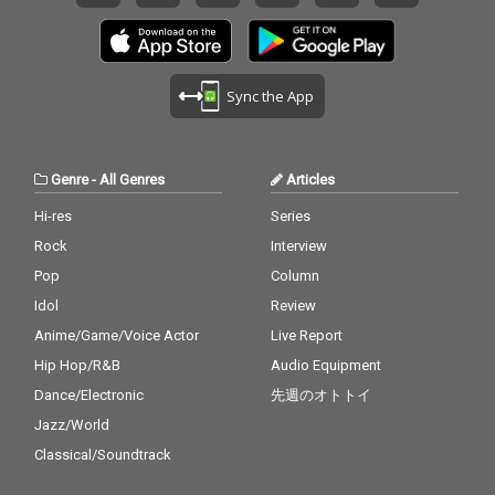
Sync the App
Genre
-
All Genres
Articles
Hi-res
Series
Rock
Interview
Pop
Column
Idol
Review
Anime/Game/Voice Actor
Live Report
Hip Hop/R&B
Audio Equipment
Dance/Electronic
先週のオトトイ
Jazz/World
Classical/Soundtrack