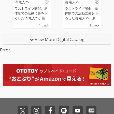
清 竜人25
清 竜人25
作は、1枚のアルバム
作は、1枚のアルバム
に加え、ライブ音源を
に加え、ライブ音源を
ラストライブ開催、新
ラストライブ開催、新
収録した全3枚組。
収録した全3枚組。
体制での活動に幕を下
体制での活動に幕を下
ろした清 竜人25、新曲
ろした清 竜人25、新曲
「GOOD BYE！愛して
「GOOD BYE！愛して
1 track
1 track
るよ！」デジタル配信
るよ！」デジタル配信
リリース
リリース
View More Digital Catalog
Error.