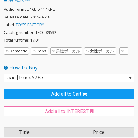
Audio format: 16bit/44.1kHz
Release date: 2015-02-18
Label:
TOY'S FACTORY
Catalog number: TFCC-89532
Total runtime: 17:04
Domestic
Pops
男性ボーカル
女性ボーカル
How To Buy
Add all to Cart
Add all to INTEREST
Title
Price