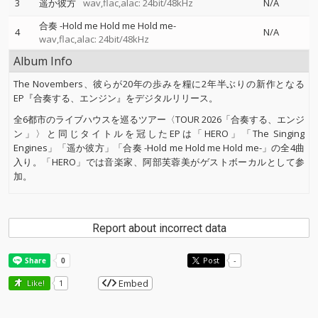
3
遥か彼方
wav,flac,alac: 24bit/48kHz
N/A
合奏 -Hold me Hold me Hold me-
4
N/A
wav,flac,alac: 24bit/48kHz
Album Info
The Novembers、彼らが20年の歩みを糧に2年半ぶりの新作となる
EP『合奏する、エンジン』をデジタルリリース。
全6都市のライブハウスを巡るツアー〈TOUR 2026「合奏する、エンジ
ン」〉と同じタイトルを冠したEPは「HERO」「The Singing
Engines」「遥か彼方」「合奏 -Hold me Hold me Hold me-」の全4曲
入り。「HERO」では音楽家、阿部芙蓉美がゲストボーカルとして参
加。
Report about incorrect data
Post
-
Embed
Like!
1