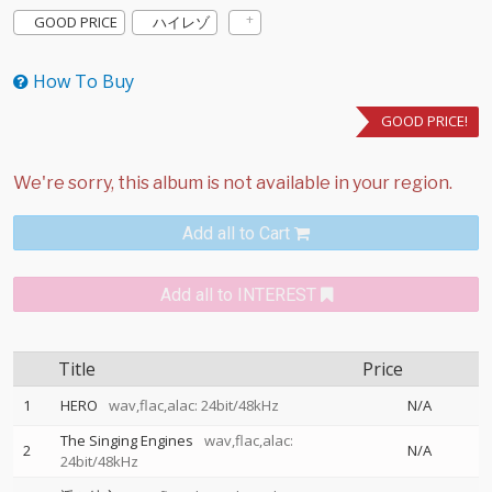
GOOD PRICE
ハイレゾ
How To Buy
GOOD PRICE!
Add all to Cart
Add all to INTEREST
Title
Price
1
HERO
wav,flac,alac: 24bit/48kHz
N/A
The Singing Engines
wav,flac,alac:
2
N/A
24bit/48kHz