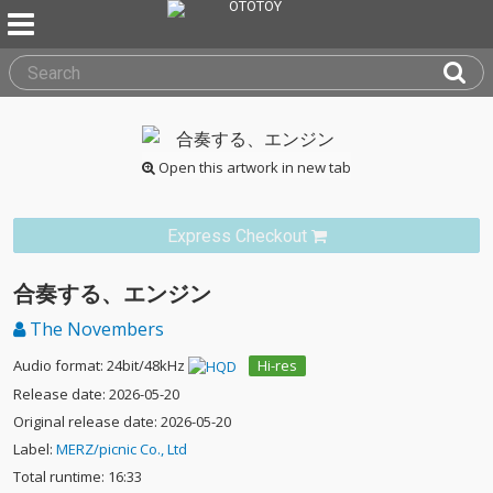
Open this artwork in new tab
Express Checkout
合奏する、エンジン
The Novembers
Audio format: 24bit/48kHz
Hi-res
Release date: 2026-05-20
Original release date: 2026-05-20
Label:
MERZ/picnic Co., Ltd
Total runtime: 16:33