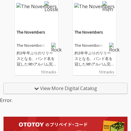
る、エンジン」〉と同
る、エンジン」〉と同
じタイトルを冠したEP
じタイトルを冠したEP
は「HERO」「The Sin
は「HERO」「The Sin
ging Engines」「遥か
ging Engines」「遥か
彼方」「合奏 -Hold me
彼方」「合奏 -Hold me
Hold me Hold me-」の
Hold me Hold me-」の
The Novembers
The Novembers
全4曲入り。「HERO」
全4曲入り。「HERO」
では音楽家、阿部芙蓉
では音楽家、阿部芙蓉
The Novembers
The Novembers
美がゲストボーカルと
美がゲストボーカルと
して参加。
して参加。
約3年半ぶりのリリー
約3年半ぶりのリリー
スとなる、バンド名を
スとなる、バンド名を
冠した9thアルバム完
冠した9thアルバム完
成!今現在のThe Nove
成!今現在のThe Nove
10 tracks
10 tracks
mbersというバンドを
mbersというバンドを
凝縮したようなロック
凝縮したようなロック
アルバム。「やはりロ
アルバム。「やはりロ
View More Digital Catalog
ックバンドはかっこい
ックバンドはかっこい
いんだ」という気概を
いんだ」という気概を
Error.
詰め込みながら、「こ
詰め込みながら、「こ
ういうアルバムが作り
ういうアルバムが作り
たかった」という純粋
たかった」という純粋
な想いが溢れ出す。
な想いが溢れ出す。