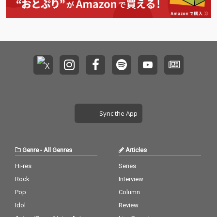
Sync the App
Genre
-
All Genres
Articles
Hi-res
Series
Rock
Interview
Pop
Column
Idol
Review