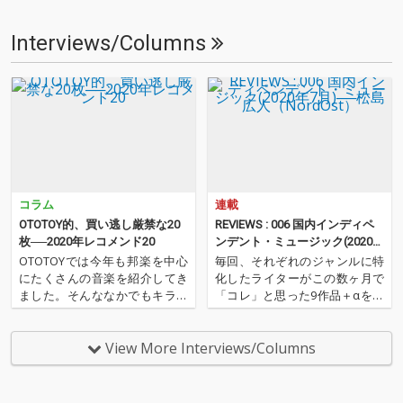
Interviews/Columns
コラム
連載
OTOTOY的、買い逃し厳禁な20
REVIEWS : 006 国内インディペ
枚──2020年レコメンド20
ンデント・ミュージック(2020年
7月)──松島広人（NordOst）
OTOTOYでは今年も邦楽を中心
毎回、それぞれのジャンルに特
にたくさんの音楽を紹介してき
化したライターがこの数ヶ月で
ました。そんななかでもキラリ
「コレ」と思った9作品＋αを紹
と光ったアルバムたちを20枚を
介するコーナー。ノーウェー
レコメンドいたします。まさに
ヴ・バンドAIZのWeird Instrum
買い逃し厳禁な20枚、2020年の
ents担当/ライターのNord Ost
View More Interviews/Columns
作品たちをこちらでお届けいた
（松島広人）が、2020年のムー
します。 ''OTOTOYレコメンド2
ドを感じる国内インディペン
020 …
デ…