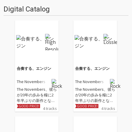
Digital Catalog
合奏する、エンジン
合奏する、エンジン
The Novembers
The Novembers
The Novembers、彼ら
The Novembers、彼ら
が20年の歩みを糧に2
が20年の歩みを糧に2
年半ぶりの新作となる
年半ぶりの新作となる
EP『合奏する、エンジ
EP『合奏する、エンジ
GOOD PRICE!
GOOD PRICE!
4 tracks
4 tracks
ン』をデジタルリリー
ン』をデジタルリリー
ス。 全6都市のライブ
ス。 全6都市のライブ
ハウスを巡るツアー
ハウスを巡るツアー
〈TOUR 2026「合奏す
〈TOUR 2026「合奏す