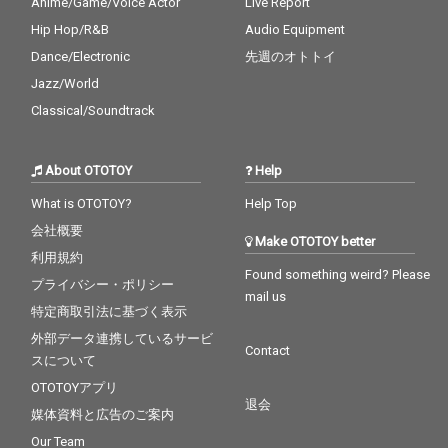
Anime/Game/Voice Actor
Live Report
Hip Hop/R&B
Audio Equipment
Dance/Electronic
先週のオトトイ
Jazz/World
Classical/Soundtrack
About OTOTOY
Help
What is OTOTOY?
Help Top
会社概要
Make OTOTOY better
利用規約
Found something weird? Please
プライバシー・ポリシー
mail us
特定商取引法に基づく表示
外部データ連携しているサービ
Contact
スについて
OTOTOYアプリ
退会
媒体資料と広告のご案内
Our Team