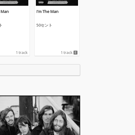
e Man
I'm The Man
ト
50セント
1 track
1 track