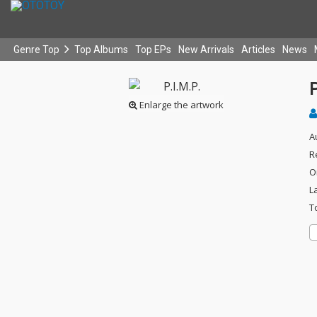
Genre Top
Top Albums
Top EPs
New Arrivals
Articles
News
P
Enlarge the artwork
A
R
O
L
T