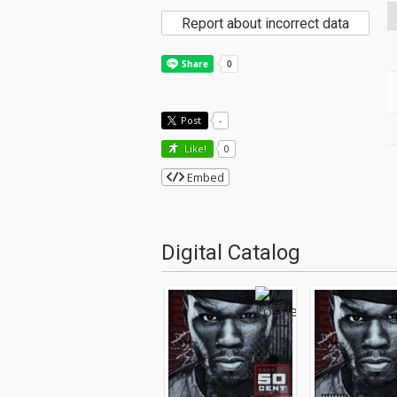
Report about incorrect data
Post
-
Like!
0
Embed
Digital Catalog