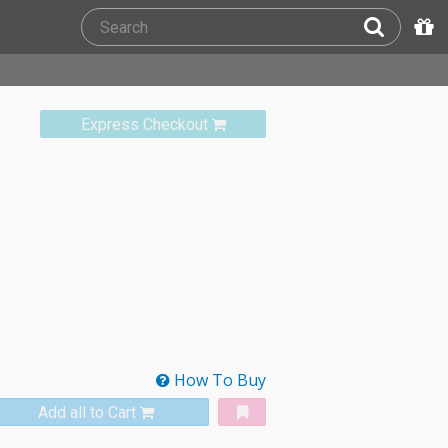
Express Checkout
How To Buy
Add all to Cart