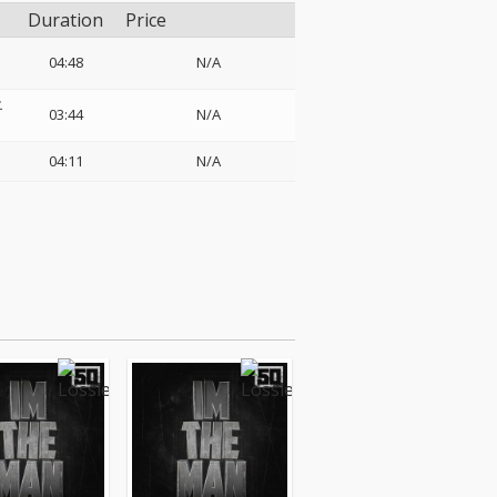
Duration
Price
04:48
N/A
エ
03:44
N/A
04:11
N/A