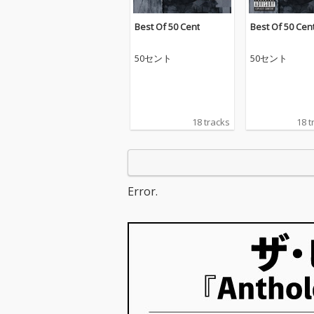
Best Of 50 Cent
Best Of 50 Cen
50セント
50セント
18 tracks
18 t
Error.