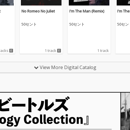
t
No Romeo No Juliet
I'm The Man (Remix)
I'm Th
50セント
50セント
50セン
racks
1 track
1 track
View More Digital Catalog