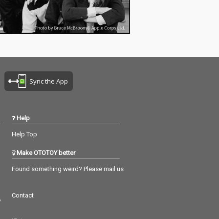
Sync the App
Help
Help Top
Make OTOTOY better
Found something weird? Please mail us
Contact
つ