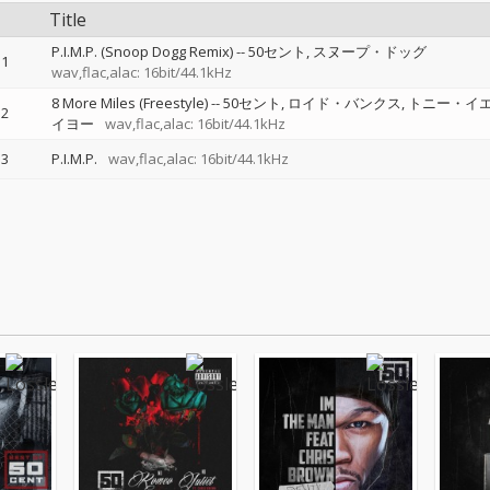
Title
P.I.M.P. (Snoop Dogg Remix)
--
50セント
スヌープ・ドッグ
1
wav,flac,alac: 16bit/44.1kHz
8 More Miles (Freestyle)
--
50セント
ロイド・バンクス
トニー・イ
2
イヨー
wav,flac,alac: 16bit/44.1kHz
3
P.I.M.P.
wav,flac,alac: 16bit/44.1kHz