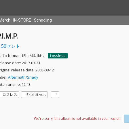
Merch
IN-STORE
Schooling
.I.M.P.
50セント
udio format: 16bit/44.1kHz
Lossless
elease date: 2017-03-31
riginal release date: 2003-08-12
abel:
Aftermath/Shady
otal runtime: 12:43
ロスレス
Explicit ver.