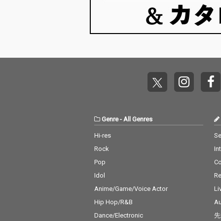
Genre
-
All Genres
Hi-res
Se
Rock
In
Pop
C
Idol
Re
Anime/Game/Voice Actor
Li
Hip Hop/R&B
Au
Dance/Electronic
先