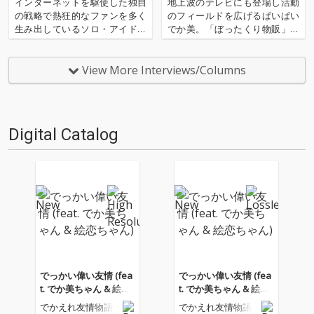
──地下アイドル界トップ3鼎談!
インターネットを駆使した独自
地上波のテレビにも登場し活動
の戦略で熱狂的なファンを多く
のフィールドを広げるぱいぱい
生み出しているソロ・アイドル
でか美。「ぼったくり物販」で
絵恋ちゃん。昨年11月には結婚
その名を知らしめた里咲りさ。
セレモニー〈絵恋ちゃんと結婚
独自の戦略で熱狂的なファンを
しないとナイト〉を開催し、32
多く生み出し続ける絵恋ちゃ
View More Interviews/Columns
人のオタクと結婚した。先日沖
ん。強い個性を放ちながら活動
縄での新婚旅行(ファン・ツア
を続ける3人を集めて、鼎談を
ー)を行いネット上でも話題と…
敢行。ファンとの距離感や、ア
イドル…
Digital Catalog
でっかい偉い友情 (fea
でっかい偉い友情 (fea
t. でか美ちゃん & 絵恋
t. でか美ちゃん & 絵恋
ちゃん)
ちゃん)
でかえれ友情物語
でかえれ友情物語