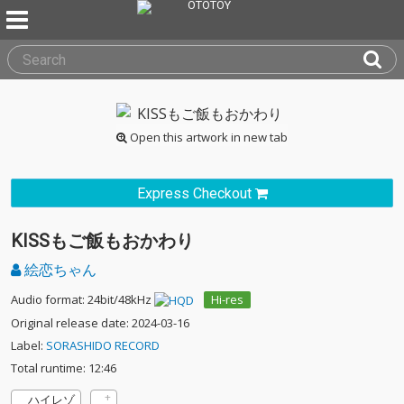
Open this artwork in new tab
Express Checkout
KISSもご飯もおかわり
絵恋ちゃん
Audio format: 24bit/48kHz
Hi-res
Original release date: 2024-03-16
Label:
SORASHIDO RECORD
Total runtime: 12:46
ハイレゾ