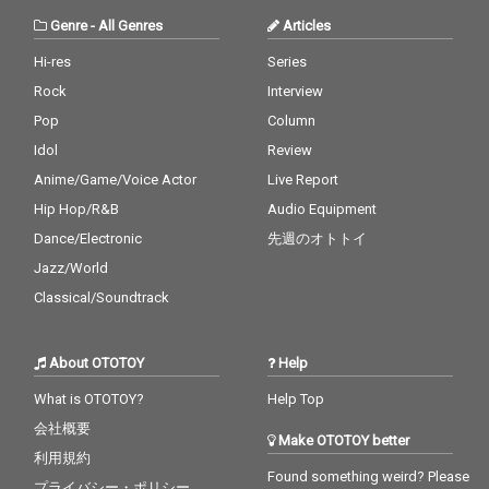
Genre
-
All Genres
Articles
Hi-res
Series
Rock
Interview
Pop
Column
Idol
Review
Anime/Game/Voice Actor
Live Report
Hip Hop/R&B
Audio Equipment
Dance/Electronic
先週のオトトイ
Jazz/World
Classical/Soundtrack
About OTOTOY
Help
What is OTOTOY?
Help Top
会社概要
Make OTOTOY better
利用規約
Found something weird? Please
プライバシー・ポリシー