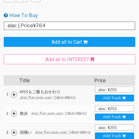
How To Buy
Add all to Cart
Add all to INTEREST
Title
Price
KISSもご飯もおかわり
1
alac,flac,wav,aac: 24bit/48kHz
Add Track
2
散歩
alac,flac,wav,aac: 24bit/48kHz
Add Track
3
頭痛い
alac,flac,wav,aac: 24bit/48kHz
Add Track