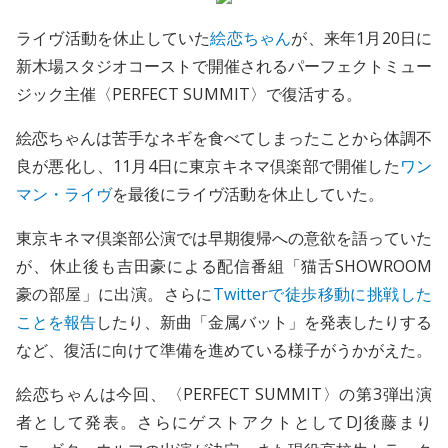
ライヴ活動を休止していた
絵恋ちゃん
が、来年1月20日に
新木場スタジオコーストで開催されるパーフェクトミュー
ジック主催〈PERFECT SUMMIT〉で復活する。
絵恋ちゃんは苦手なネギを食べてしまったことから体調不
良が悪化し、11月4日に東京キネマ倶楽部で開催した
ワン
マン・ライヴ
を最後にライヴ活動を休止していた。
東京キネマ倶楽部公演では早期復帰への意欲を語っていた
が、休止後も吉田豪による配信番組「猫舌SHOWROOM
豪の部屋」に出演。さらに
Twitterで徒歩移動に挑戦した
ことを報告
したり、新曲「金属バット」を発表したりする
など、復活に向けて準備を進めている様子がうかがえた。
絵恋ちゃんは今回、〈PERFECT SUMMIT〉の第3弾出演
者として発表。さらにゲストアクトとしてDJ後藤まり