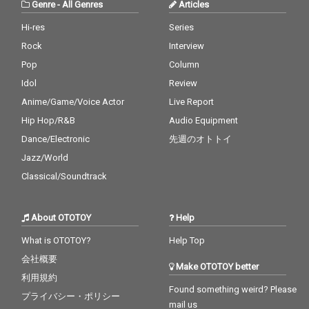
Genre
-
All Genres
Articles
Hi-res
Series
Rock
Interview
Pop
Column
Idol
Review
Anime/Game/Voice Actor
Live Report
Hip Hop/R&B
Audio Equipment
Dance/Electronic
先週のオトトイ
Jazz/World
Classical/Soundtrack
About OTOTOY
Help
What is OTOTOY?
Help Top
会社概要
Make OTOTOY better
利用規約
Found something weird? Please
プライバシー・ポリシー
mail us