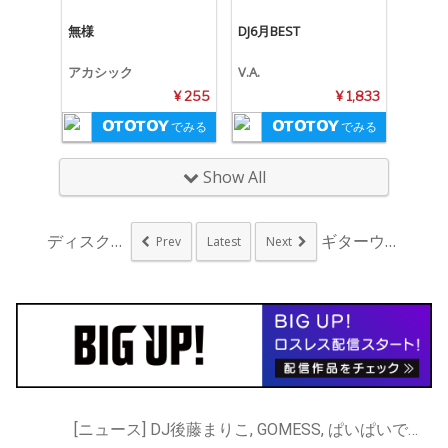
無様
DJ6月BEST
アカシック
V.A.
¥ 255
¥ 1,833
でみる
でみる
Show All
ディスクユニオンのプ...
ギターウルフ、2月リ...
Prev
Latest
Next
[ニュース] DJ後藤まりこ, GOMESS, ぱいぱいでか美, バンドじゃないもん!, バンドじゃないもん！MAXX NAKAYOSHI, ヤなことそっとミュート, 後藤まりこ, 後藤まりこアコースティックviolence POP, 校庭カメラガールドライ, 神聖かまってちゃん, 絵恋, 絵恋ちゃん, 絶対忘れるな