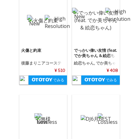
火傷と約束
でっかい偉い友情 (feat.
でか美ちゃん & 絵恋ち
ゃん)
後藤まりこアコーステ
絵恋ちゃん, でか美ちゃ
ィックviolence POP
ん, でかえれ友情物語
¥ 510
¥ 408
でみる
でみる