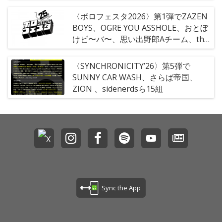
〈ボロフェスタ2026〉第1弾でZAZEN
BOYS、OGRE YOU ASSHOLE、おとぼ
けビ〜バ〜、思い出野郎Aチーム、the
bercedes menz、奇妙礼太郎BAND、
TENDOUJI、yaginiwaら26組
〈SYNCHRONICITY’26〉第5弾で
SUNNY CAR WASH、さらば帝国、
ZION 、sidenerdsら15組
Sync the App