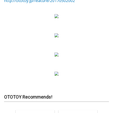
http://ototoy.jp/feature/20170502002
OTOTOY Recommends!