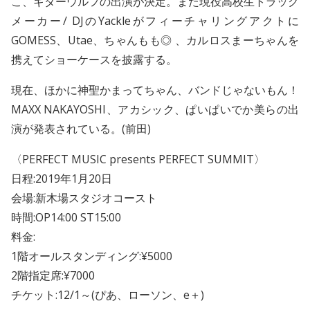
こ、ギターウルフの出演が決定。また現役高校生トラック
メーカー/ DJのYackleがフィーチャリングアクトに
GOMESS、Utae、ちゃんもも◎ 、カルロスまーちゃんを
携えてショーケースを披露する。
現在、ほかに神聖かまってちゃん、バンドじゃないもん！
MAXX NAKAYOSHI、アカシック、ぱいぱいでか美らの出
演が発表されている。(前田)
〈PERFECT MUSIC presents PERFECT SUMMIT〉
日程:2019年1月20日
会場:新木場スタジオコースト
時間:OP14:00 ST15:00
料金:
1階オールスタンディング:¥5000
2階指定席:¥7000
チケット:12/1～(ぴあ、ローソン、e＋)