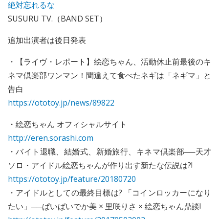
絶対忘れるな
SUSURU TV.（BAND SET）
追加出演者は後日発表
・【ライヴ・レポート】絵恋ちゃん、活動休止前最後のキ
ネマ倶楽部ワンマン！間違えて食べたネギは「ネギマ」と
告白
https://ototoy.jp/news/89822
・絵恋ちゃん オフィシャルサイト
http://eren.sorashi.com
・バイト退職、結婚式、新婚旅行、キネマ倶楽部──天才
ソロ・アイドル絵恋ちゃんが作り出す新たな伝説は?!
https://ototoy.jp/feature/20180720
・アイドルとしての最終目標は? 「コインロッカーになり
たい」──ぱいぱいでか美 × 里咲りさ × 絵恋ちゃん鼎談!