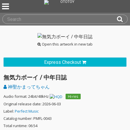
Open this artwork in new tab
Express Checkout
無気力ボーイ / 中年日誌
神聖かまってちゃん
Audio format: 24bit/48kHz
Hi-res
Original release date: 2026-06-03
Label:
Perfect Music
Catalog number: PMFL-0043
Total runtime: 06:54