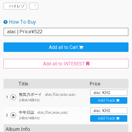
ハイレゾ
How To Buy
Add all to Cart
Add all to INTEREST
Title
Price
無気力ボーイ
alac,flac,wav,aac:
1
24bit/48kHz
Add Track
中年日誌
alac,flac,wav,aac:
2
24bit/48kHz
Add Track
Album Info