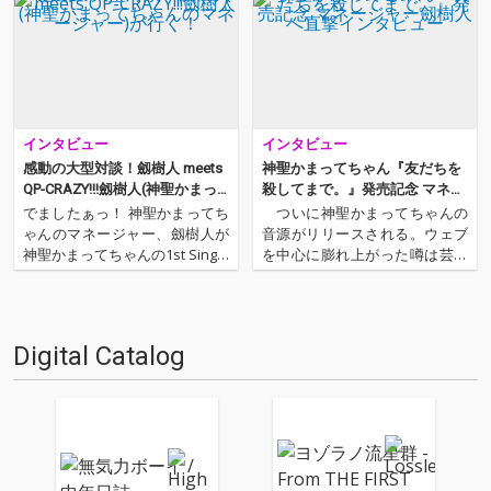
インタビュー
インタビュー
感動の大型対談！劔樹人 meets
神聖かまってちゃん『友だちを
QP-CRAZY!!!劔樹人(神聖かまっ
殺してまで。』発売記念 マネー
てちゃんのマネージャー)が行
ジャー劔樹人へ直撃インタビュ
でましたぁっ！ 神聖かまってち
ついに神聖かまってちゃんの
く！
ー
ゃんのマネージャー、劔樹人が
音源がリリースされる。ウェブ
神聖かまってちゃんの1st Single
を中心に膨れ上がった噂は芸能
「夕方のピアノ」のリリース・
界にも飛び火し、ライヴの楽屋
タイミングで２回目の登場で
には有名人が訪れる事態にまで
す。しかも、さもレギュラー化
なっている。まさに２０１０年
しそうな「劔樹人が行く！ 」な
最大の注目株といっても過言で
Digital Catalog
んてタイトルがついちゃってい
はない。 彼らは千葉県在住の
ます。前回のイン…
２０代前半の４人組。ネットで
の楽…