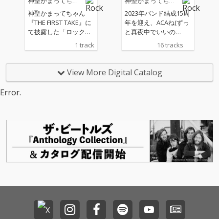
神聖かまってちゃ
神聖かまってちゃ
ムナンバーとなってい
ん
ん
る。
神聖かまってちゃん
2023年バンド結成15周
『THE FIRST TAKE』に
年を迎え、ACAね(ずっ
て披露した「ロックン
と真夜中でいいの
ロールは鳴り止まない
に。)、ano、 戸川純を
1 track
16 tracks
っ」の音源を配信リリ
フィーチャリング歌唱
ース！
ゲストとしてお招き
し、自身2枚目となる
View More Digital Catalog
ベストアルバムをリリ
ースした神聖かまって
Error.
ちゃん。約5年ぶり、1
1枚目のオリジナルア
ルバムリリースとなる
今作のアルバムタイト
ルは『団地テーゼ』。
収録曲には、既に先行
配信されているVocal
の子がポエトリーラッ
パーのGOMESSにトラ
ック提供した楽曲「魔
女狩り」のセルフカバ
ーverに、2024年に先
行配信リリースした
「ヨゾラノ流星群」、