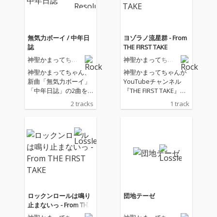
無気力ボーイ / 中年日
ヨゾラノ流星群 - From
誌
THE FIRST TAKE
神聖かまってちゃ
神聖かまってちゃ
ん
ん
神聖かまってちゃん、
神聖かまってちゃんが
新曲「無気力ボーイ」
YouTubeチャンネル
「中年日誌」の2曲を
『THE FIRST TAKE』で
配信リリース。 本作に
披露した「ヨゾラノ流
2 tracks
1 track
は、神聖かまってちゃ
星群」の一発撮りパフ
んの新たな魅力を感じ
ォーマンス音源が配信
させる2曲を収録。
スタート！
「無気力ボーイ」は、
疾走感あふれるバンド
サウンドに加え、シン
フォニックなバイオリ
ンとコーラスアレンジ
が印象的なナンバー。
「中年日誌」は、日常
ロックンロールは鳴り
団地テーゼ
に潜む感情の揺らぎを
止まないっ - From THE
丁寧に描いたミディア
FIRST TAKE