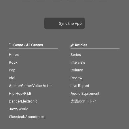
さらに先行配信された
新曲「カエルのうた」
も収録。生活から見え
てくる“病
Sync the App
み”、“闇”、“やみ”を主
観的にも客観的にも表
現したダークファンタ
ジーなアルバムがここ
Genre
-
All Genres
Articles
に完成した。
Hi-res
Series
Rock
Interview
Pop
Column
Idol
Review
Anime/Game/Voice Actor
Live Report
Hip Hop/R&B
Audio Equipment
Dance/Electronic
先週のオトトイ
Jazz/World
Classical/Soundtrack