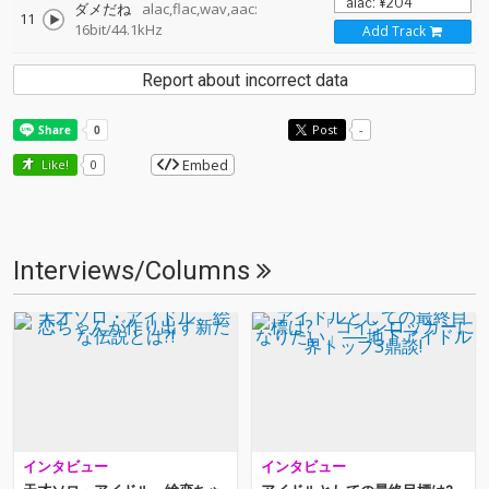
ダメだね
alac,flac,wav,aac:
11
16bit/44.1kHz
Add Track
Report about incorrect data
Post
-
Embed
Like!
0
Interviews/Columns
インタビュー
インタビュー