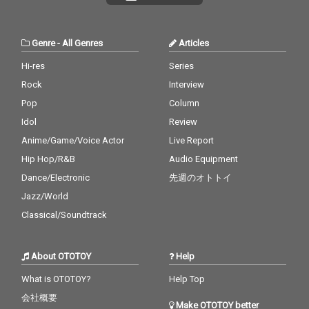
Genre
-
All Genres
Articles
Hi-res
Series
Rock
Interview
Pop
Column
Idol
Review
Anime/Game/Voice Actor
Live Report
Hip Hop/R&B
Audio Equipment
Dance/Electronic
先週のオトトイ
Jazz/World
Classical/Soundtrack
About OTOTOY
Help
What is OTOTOY?
Help Top
会社概要
Make OTOTOY better