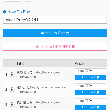
How To Buy
Add all to Cart
Add all to INTEREST
Title
Price
あやまって
alac,flac,wav,aac:
1
16bit/44.1kHz
Add Track
違いがわからん
alac,flac,wav,aac:
2
16bit/44.1kHz
Add Track
負け惜しみ
alac,flac,wav,aac:
3
16bit/44.1kHz
Add Track