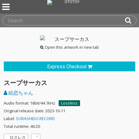
Open this artwork in new tab
Express Checkout
スープサーカス
絵恋ちゃん
Audio format: 16bit/44.1kHz
Lossless
Original release date: 2023-10-11
Label:
SORASHIDO RECORD
Total runtime: 46:20
ロスレス