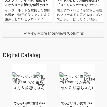
天才ソロ・アイドル、絵恋ちゃ
アイドルとしての最終目標は?
んが作り出す新たな伝説とは?!
「コインロッカーになりたい」
──地下アイドル界トップ3鼎談!
インターネットを駆使した独自
地上波のテレビにも登場し活動
の戦略で熱狂的なファンを多く
のフィールドを広げるぱいぱい
生み出しているソロ・アイドル
でか美。「ぼったくり物販」で
絵恋ちゃん。昨年11月には結婚
その名を知らしめた里咲りさ。
セレモニー〈絵恋ちゃんと結婚
独自の戦略で熱狂的なファンを
しないとナイト〉を開催し、32
多く生み出し続ける絵恋ちゃ
View More Interviews/Columns
人のオタクと結婚した。先日沖
ん。強い個性を放ちながら活動
縄での新婚旅行(ファン・ツア
を続ける3人を集めて、鼎談を
ー)を行いネット上でも話題と…
敢行。ファンとの距離感や、ア
イドル…
Digital Catalog
でっかい偉い友情 (fea
でっかい偉い友情 (fea