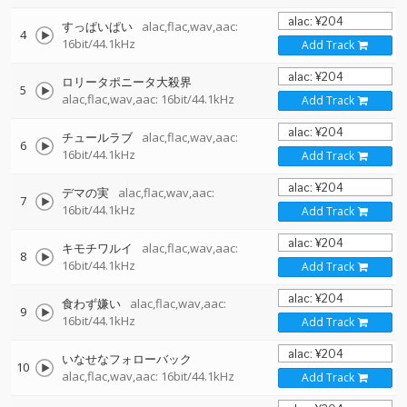
すっぱいぱい
alac,flac,wav,aac:
4
16bit/44.1kHz
Add Track
ロリータポニータ大殺界
5
alac,flac,wav,aac: 16bit/44.1kHz
Add Track
チュールラブ
alac,flac,wav,aac:
6
16bit/44.1kHz
Add Track
デマの実
alac,flac,wav,aac:
7
16bit/44.1kHz
Add Track
キモチワルイ
alac,flac,wav,aac:
8
16bit/44.1kHz
Add Track
食わず嫌い
alac,flac,wav,aac:
9
16bit/44.1kHz
Add Track
いなせなフォローバック
10
alac,flac,wav,aac: 16bit/44.1kHz
Add Track