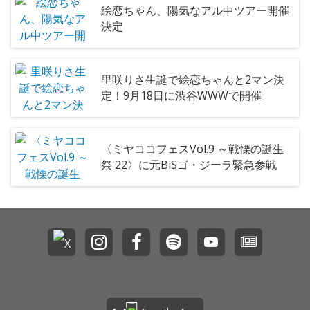
絵恋ちゃん、陽気なアル中ツアー開催
決定
里咲りさ生誕で絵恋ちゃんと2マン決
定！9月18日に渋谷WWWで開催
〈ミヤココフェスVol.9 ～戦慄の誕生
祭'22〉に元BiSゴ・ジーラ緊急参戦