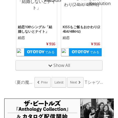
絵恋10thシングル「結
KISSもご飯もおかわり(2
婚しないとナイト」
4bit/48kHz)
絵恋
絵恋
¥ 916
¥ 916
でみる
でみる
Show All
〈夏の魔物2018 ...
Tシャツ生地の厚さに...
Prev
Latest
Next