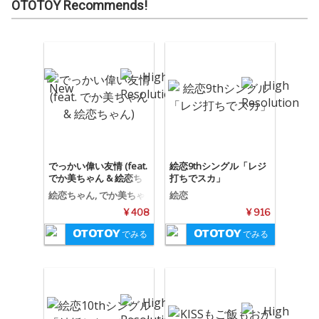
OTOTOY Recommends!
でっかい偉い友情 (feat.
絵恋9thシングル「レジ
でか美ちゃん & 絵恋ち
打ちでスカ」
ゃん)
絵恋ちゃん, でか美ちゃ
絵恋
ん, でかえれ友情物語
¥ 408
¥ 916
でみる
でみる