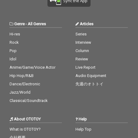
Sync the App
Genre
-
All Genres
Articles
Hi-res
Series
Rock
Interview
Pop
Column
Idol
Review
Anime/Game/Voice Actor
Live Report
Hip Hop/R&B
Audio Equipment
Dance/Electronic
先週のオトトイ
Jazz/World
Classical/Soundtrack
About OTOTOY
Help
What is OTOTOY?
Help Top
会社概要