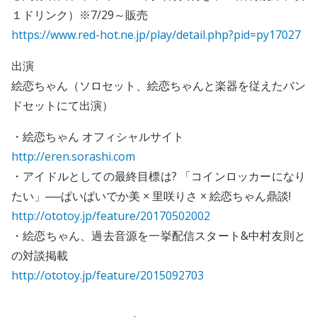
１ドリンク）※7/29～販売
https://www.red-hot.ne.jp/play/detail.php?pid=py17027
出演
絵恋ちゃん（ソロセット、絵恋ちゃんと楽器を従えたバン
ドセットにて出演）
・絵恋ちゃん オフィシャルサイト
http://eren.sorashi.com
・アイドルとしての最終目標は? 「コインロッカーになり
たい」──ぱいぱいでか美 × 里咲りさ × 絵恋ちゃん鼎談!
http://ototoy.jp/feature/20170502002
・絵恋ちゃん、過去音源を一挙配信スタート&中村友則と
の対談掲載
http://ototoy.jp/feature/2015092703