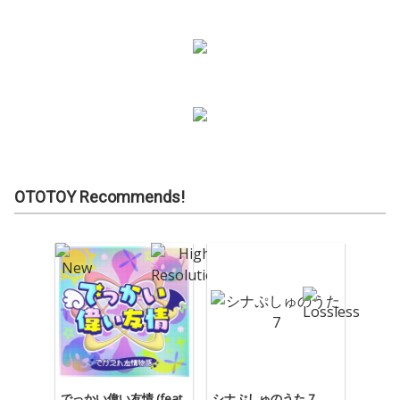
OTOTOY Recommends!
でっかい偉い友情 (feat.
シナぷしゅのうた 7