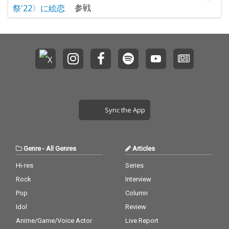
参戦
Sync the App
Genre
-
All Genres
Articles
Hi-res
Series
Rock
Interview
Pop
Column
Idol
Review
Anime/Game/Voice Actor
Live Report