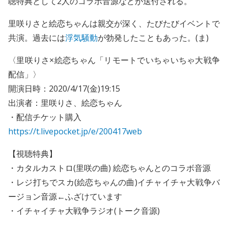
聴特典として2人のコラボ音源などが送付される。
里咲りさと絵恋ちゃんは親交が深く、たびたびイベントで
共演。過去には
浮気騒動
が勃発したこともあった。(ま)
〈里咲りさ×絵恋ちゃん「リモートでいちゃいちゃ大戦争
配信」〉
開演日時：2020/4/17(金)19:15
出演者：里咲りさ、絵恋ちゃん
・配信チケット購入
https://t.livepocket.jp/e/200417web
【視聴特典】
・カタルカストロ(里咲の曲) 絵恋ちゃんとのコラボ音源
・レジ打ちでスカ(絵恋ちゃんの曲)イチャイチャ大戦争バ
ージョン音源←ふざけています
・イチャイチャ大戦争ラジオ(トーク音源)