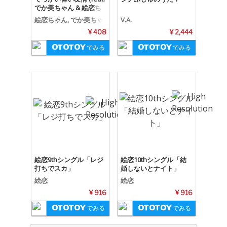
でか美ちゃん & 絵恋ち
ゃん)
絵恋ちゃん, でか美ちゃ
V.A.
ん, でかえれ友情物語
¥ 408
¥ 2,444
でみる
でみる
絵恋9thシングル「レジ
絵恋10thシングル「結
打ちでスカ」
婚しないとナイト」
絵恋
絵恋
¥ 916
¥ 916
でみる
でみる