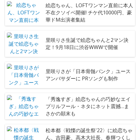
絵恋ちゃん、LOFTワンマン直前に本人
不在クソイベ開催! チケ代10000円、豪
華ドM出演者集結
里咲りさ生誕で絵恋ちゃんと2マン決
定！9月18日に渋谷WWWで開催
里咲りさが「日本骨髄バンク」ユース
アンバサダーに PRソングも制作
「秀逸すぎ」絵恋ちゃんの巧妙なエイ
プリルフール・ネタにネット震撼…ま
さかの顛末も
松本都〈戦慄の誕生祭'22〉に絵恋ちゃ
ん、吉田豪、高木大社長、春輝つくし