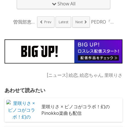
Show All
曽我部恵一の"カレー...
PEDRO『衝動人間...
Prev
Latest
Next
[ニュース] 絵恋, 絵恋ちゃん, 里咲りさ
あわせて読みたい
里咲りさ × ピノコがコラボ！幻の
Pinokko楽曲も配信