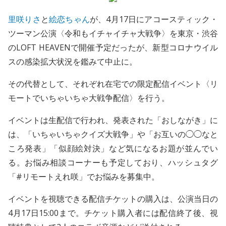
里咲りさ
と
絵恋ちゃん
が、4月17日にアコースティック・
ツーマン公演〈令和もイチャイチャ大戦争〉を東京・渋谷
のLOFT HEAVENで開催予定だったが、新型コロナウイル
スの感染拡大状況を鑑みて中止に。
その代替として、それぞれ在宅での限定配信イベント〈リ
モートでいちゃいちゃ大戦争配信〉を行う。
イベントは生配信で行われ、発表された「おしながき」に
は、「いちゃいちゃクイズ大戦争」や「お互いの◯◯なと
ころ発表」「似顔絵対決」など気になるお題が並んでい
る。お悩み相談コーナーも予定しており、ハッシュタグ
「#リモートえれ咲」でお悩みを募集中。
イベントを視聴できる配信チケットの購入は、公演当日の
4月17日15:00まで。チケット購入者には配信終了後、視