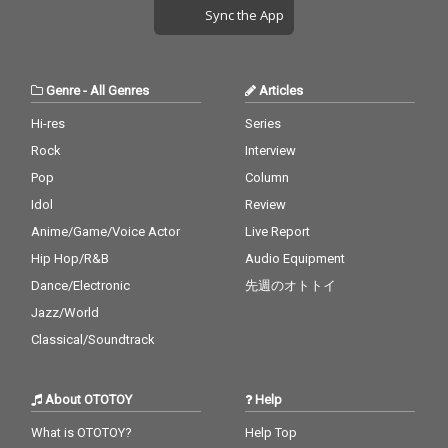
Sync the App
Genre
-
All Genres
Articles
Hi-res
Series
Rock
Interview
Pop
Column
Idol
Review
Anime/Game/Voice Actor
Live Report
Hip Hop/R&B
Audio Equipment
Dance/Electronic
先週のオトトイ
Jazz/World
Classical/Soundtrack
About OTOTOY
Help
What is OTOTOY?
Help Top