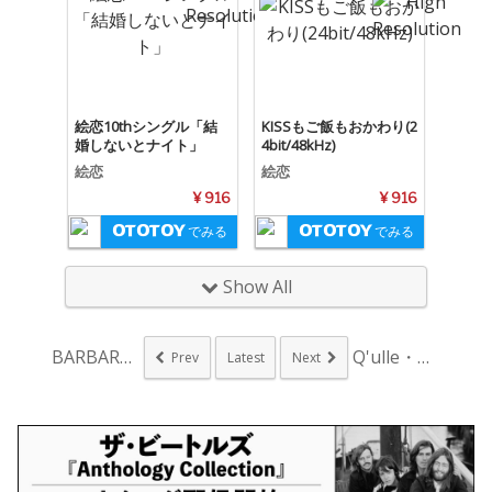
絵恋10thシングル「結
KISSもご飯もおかわり(2
婚しないとナイト」
4bit/48kHz)
絵恋
絵恋
¥ 916
¥ 916
でみる
でみる
Show All
BARBARS、5年...
Q'ulle・ゆずき...
Prev
Latest
Next