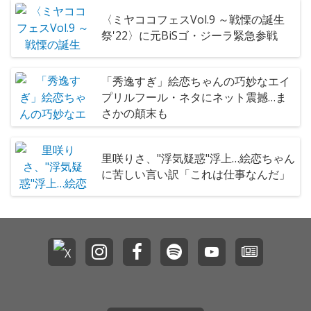
〈ミヤココフェスVol.9 ～戦慄の誕生
祭'22〉に元BiSゴ・ジーラ緊急参戦
「秀逸すぎ」絵恋ちゃんの巧妙なエイ
プリルフール・ネタにネット震撼…ま
さかの顛末も
里咲りさ、"浮気疑惑"浮上…絵恋ちゃん
に苦しい言い訳「これは仕事なんだ」