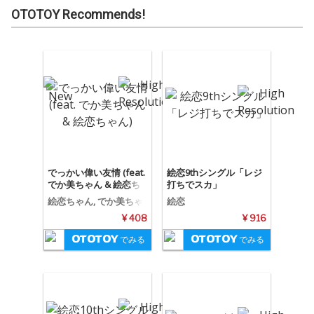
OTOTOY Recommends!
でっかい偉い友情 (feat.
絵恋9thシングル「レジ
でか美ちゃん & 絵恋ち
打ちでスカ」
ゃん)
絵恋ちゃん, でか美ちゃ
絵恋
ん, でかえれ友情物語
¥ 408
¥ 916
でみる
でみる