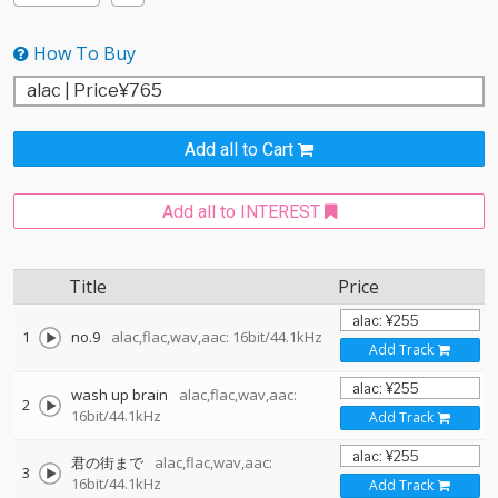
How To Buy
Add all to Cart
Add all to INTEREST
Title
Price
1
no.9
alac,flac,wav,aac: 16bit/44.1kHz
Add Track
wash up brain
alac,flac,wav,aac:
2
16bit/44.1kHz
Add Track
君の街まで
alac,flac,wav,aac:
3
16bit/44.1kHz
Add Track