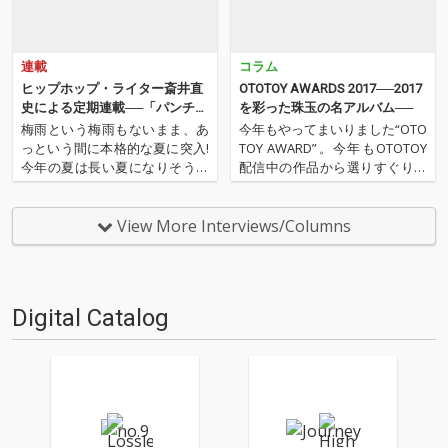
連載
コラム
ヒップホップ・ライター斎井直
OTOTOY AWARDS 2017──2017
史による定期連載──「パンチラ
を彩った珠玉の名アルバム──
イン・オブ・ザ・マンス」 第18
梅雨という梅雨もないまま、あ
今年もやってまいりました“OTO
回
っという間に本格的な夏に突入!
TOY AWARD”。今年もOTOTOY
今年の夏は長い夏になりそうな
配信中の作品から選りすぐりの
予感! 今月も「パンチライン・オ
30作品を紹介します。さまざま
ブ・ザ・マンス」始まります! 先
なフォーマットでのリリースも
月はこの夏のサマソニでの来日
多い最近ですが、ここではあえ
View More Interviews/Columns
も控え、ドレイク、ケンドリッ
てのオリジナル・アルバムに絞
ク・ラマーといったビッグ・ア
ってのジャンルを超えた30作品
ーティストもラヴ・コ…
をランキング…
Digital Catalog