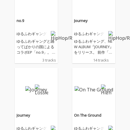
no.9
Journey
ゆるふわギャング
ゆるふわギャング
ゆるふわギャングと踊
ゆるふわギャング、NE
ってばかりの国による
W ALBUM『JOURNEY』
コラボEP「no.9」。 イ
をリリース。 前作「G
ベント「JOURNEY RAV
AMA」から約1年ぶり
3 tracks
14 tracks
E」でも演奏された3曲
となるこのフォース・
の楽曲が収録。
アルバムには、全14曲
を収録。アルバムのテ
ーマは”旅”。全曲Auto
maticプロデュースによ
るフルアルバムにな
る。
Journey
On The Ground
ゆるふわギャング
ゆるふわギャング