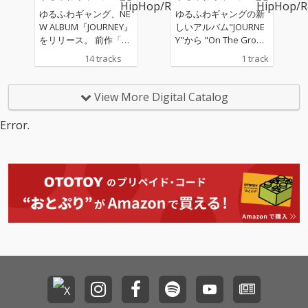
ゆるふわギャング、NE
ゆるふわギャングの新
W ALBUM『JOURNEY』
しいアルバム"JOURNE
をリリース。 前作「G
Y"から "On The Groun
AMA」から約1年ぶり
d"のシングル配信
14 tracks
1 track
となるこのフォース・
アルバムには、全14曲
を収録。アルバムのテ
View More Digital Catalog
ーマは”旅”。全曲Auto
maticプロデュースによ
Error.
るフルアルバムにな
る。