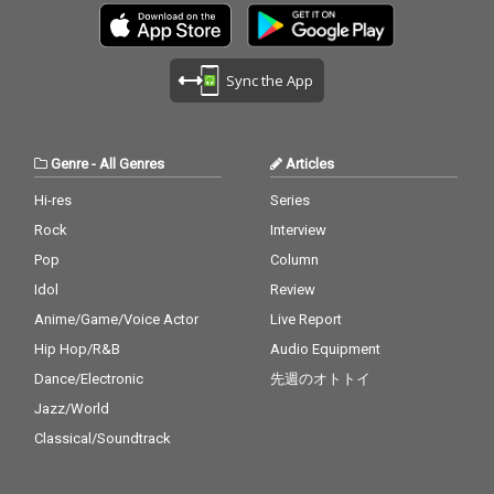
Sync the App
Genre
-
All Genres
Articles
Hi-res
Series
Rock
Interview
Pop
Column
Idol
Review
Anime/Game/Voice Actor
Live Report
Hip Hop/R&B
Audio Equipment
Dance/Electronic
先週のオトトイ
Jazz/World
Classical/Soundtrack