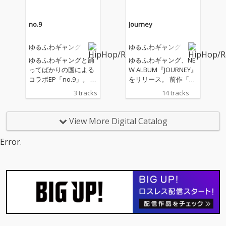
ス。 夏を感じるフレッ
ス。 夏を感じるフレッ
シュなビートにメロデ
シュなビートにメロデ
ィックなフローが軽快
ィックなフローが軽快
no.9
Journey
に合わさった音楽性
に合わさった音楽性
と、切なさから来るポ
と、切なさから来るポ
ゆるふわギャング
ゆるふわギャング
ジティブなメッセージ
ジティブなメッセージ
性が交差した楽曲。
性が交差した楽曲。
ゆるふわギャングと踊
ゆるふわギャング、NE
ってばかりの国による
W ALBUM『JOURNEY』
コラボEP「no.9」。 イ
をリリース。 前作「G
ベント「JOURNEY RAV
AMA」から約1年ぶり
3 tracks
14 tracks
E」でも演奏された3曲
となるこのフォース・
の楽曲が収録。
アルバムには、全14曲
を収録。アルバムのテ
View More Digital Catalog
ーマは”旅”。全曲Auto
maticプロデュースによ
Error.
るフルアルバムにな
る。