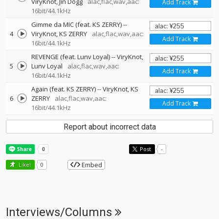
ViryKnot
Jin Dogg
alac,flac,wav,aac:
Add Track
16bit/44.1kHz
Gimme da MIC (feat. KS ZERRY)
--
4
ViryKnot
KS ZERRY
alac,flac,wav,aac:
Add Track
16bit/44.1kHz
REVENGE (feat. Lunv Loyal)
--
ViryKnot
5
Lunv Loyal
alac,flac,wav,aac:
Add Track
16bit/44.1kHz
Again (feat. KS ZERRY)
--
ViryKnot
KS
6
ZERRY
alac,flac,wav,aac:
Add Track
16bit/44.1kHz
Report about incorrect data
Post
-
Embed
Like!
0
Interviews/Columns