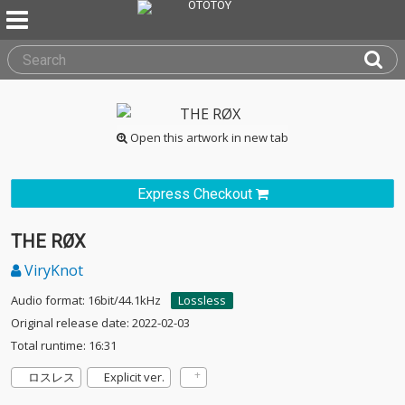
Open this artwork in new tab
Express Checkout
THE RØX
ViryKnot
Audio format: 16bit/44.1kHz
Lossless
Original release date: 2022-02-03
Total runtime: 16:31
ロスレス
Explicit ver.