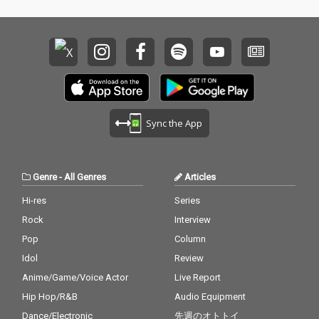
Sync the App
Genre
-
All Genres
Articles
Hi-res
Series
Rock
Interview
Pop
Column
Idol
Review
Anime/Game/Voice Actor
Live Report
Hip Hop/R&B
Audio Equipment
Dance/Electronic
先週のオトトイ