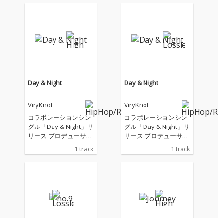
Day & Night
Day & Night
ViryKnot
ViryKnot
コラボレーションシン
コラボレーションシン
グル「Day & Night」リ
グル「Day & Night」リ
リース プロデューサー
リース プロデューサー
やギタリストとして活
やギタリストとして活
1 track
1 track
躍するViryKnot、フル
躍するViryKnot、フル
アルバムのリリースが
アルバムのリリースが
記憶に新しいMasato H
記憶に新しいMasato H
ayashiとジャンルレス
ayashiとジャンルレス
な音楽性を持つvividbo
な音楽性を持つvividbo
ooyがコラボレートし
ooyがコラボレートし
たシングルがリリー
たシングルがリリー