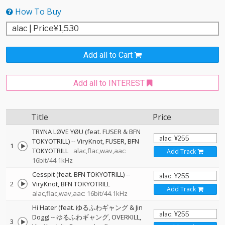
How To Buy
Add all to Cart
Add all to INTEREST
Title
Price
TRYNA LØVE YØU (feat. FUSER & BFN
TOKYOTRILL)
--
ViryKnot
FUSER
BFN
1
TOKYOTRILL
alac,flac,wav,aac:
Add Track
16bit/44.1kHz
Cesspit (feat. BFN TOKYOTRILL)
--
2
ViryKnot
BFN TOKYOTRILL
Add Track
alac,flac,wav,aac: 16bit/44.1kHz
Hi Hater (feat. ゆるふわギャング & Jin
Dogg)
--
ゆるふわギャング
OVERKILL
3