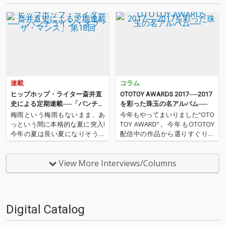
連載
コラム
ヒップホップ・ライター斎井直
OTOTOY AWARDS 2017──2017
史による定期連載──「パンチラ
を彩った珠玉の名アルバム──
イン・オブ・ザ・マンス」 第18
梅雨という梅雨もないまま、あ
今年もやってまいりました“OTO
回
っという間に本格的な夏に突入!
TOY AWARD”。今年もOTOTOY
今年の夏は長い夏になりそうな
配信中の作品から選りすぐりの
予感! 今月も「パンチライン・オ
30作品を紹介します。さまざま
ブ・ザ・マンス」始まります! 先
なフォーマットでのリリースも
月はこの夏のサマソニでの来日
多い最近ですが、ここではあえ
View More Interviews/Columns
も控え、ドレイク、ケンドリッ
てのオリジナル・アルバムに絞
ク・ラマーといったビッグ・ア
ってのジャンルを超えた30作品
ーティストもラヴ・コ…
をランキング…
Digital Catalog