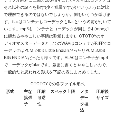
デックが純粋に圧縮方法を指すことがわかればコンテナは
それ以外の諸々を指す(少々乱暴ですが)というふうに対比
で理解できるのではないでしょうか。例をいくつか挙げま
す。flacはコンテナもコーデックもflacという名前が付いて
います。mp3もコンテナとコーデックが同じです(mpeg1
に纏わるややこしい事情は割愛します)。OTOTOYのオー
ディオマスターデータとしてのWAVはコンテナがRIFFでコ
ーデックはPCM 24bit Little EndianだったりPCM 32bit
BIG ENDIANだったり様々です。ALACはコンテナがmp4
でコーデックがalacです。厳密に書くとややこしいので、
一般的だと思われる形式を下記の表にまとめました。
OTOTOYでの各ファイル形式
形式
主な
圧縮
スペック上限
メタ
圧縮後
拡張
可逆
デー
サイズ
子
性
タ埋
込