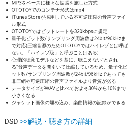
MP3をベースに様々な拡張を施した方式
OTOTOYでのコンテナ形式はmp4
iTunes Storeが採用している不可逆圧縮の音声ファイ
ル形式
OTOTOYではビットレートを320kbpsに規定
量子化ビット数/サンプリング周波数は24bit/96kHzま
で対応(圧縮音源のためOTOTOYではハイレゾとは呼ば
ない。「ハイレゾ級」と呼ぶことはある)
心理的聴覚モデルなどを基に、聴こえない"とされ
る"音声データを間引いて圧縮しているため、量子化ビ
ット数/サンプリング周波数が24bit/96kHzであっても
非圧縮や可逆圧縮の音声ファイルより音質が劣る
データサイズがWAVと比べておよそ30%から10%まで
小さくなる
ジャケット画像の埋め込み、楽曲情報の記録ができる
DSD
>>解説・聴き方の詳細