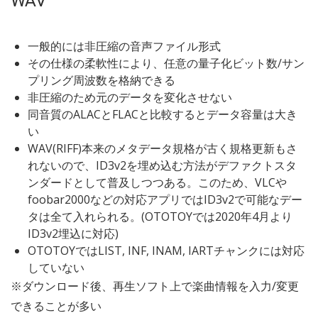
WAV
一般的には非圧縮の音声ファイル形式
その仕様の柔軟性により、任意の量子化ビット数/サン
プリング周波数を格納できる
非圧縮のため元のデータを変化させない
同音質のALACとFLACと比較するとデータ容量は大き
い
WAV(RIFF)本来のメタデータ規格が古く規格更新もさ
れないので、ID3v2を埋め込む方法がデファクトスタ
ンダードとして普及しつつある。このため、VLCや
foobar2000などの対応アプリではID3v2で可能なデー
タは全て入れられる。(OTOTOYでは2020年4月より
ID3v2埋込に対応)
OTOTOYではLIST, INF, INAM, IARTチャンクには対応
していない
※ダウンロード後、再生ソフト上で楽曲情報を入力/変更
できることが多い