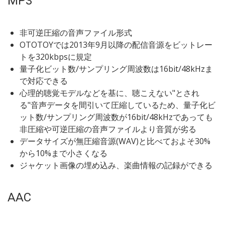
MP3
非可逆圧縮の音声ファイル形式
OTOTOYでは2013年9月以降の配信音源をビットレー
トを320kbpsに規定
量子化ビット数/サンプリング周波数は16bit/48kHzま
で対応できる
心理的聴覚モデルなどを基に、聴こえない"とされ
る"音声データを間引いて圧縮しているため、量子化ビ
ット数/サンプリング周波数が16bit/48kHzであっても
非圧縮や可逆圧縮の音声ファイルより音質が劣る
データサイズが無圧縮音源(WAV)と比べておよそ30%
から10%まで小さくなる
ジャケット画像の埋め込み、楽曲情報の記録ができる
AAC