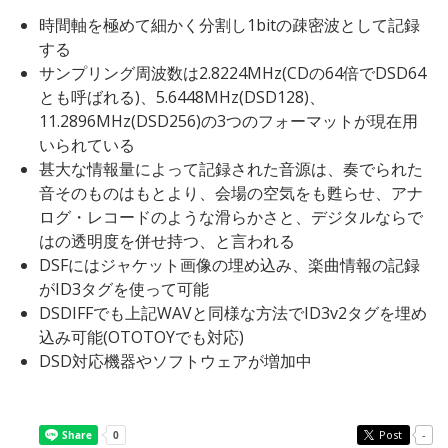
時間軸を極めて細かく分割し1bitの疎密波として記録
する
サンプリング周波数は2.8224MHz(CDの64倍でDSD64
とも呼ばれる)、5.6448MHz(DSD128)、
11.2896MHz(DSD256)の3つのフォーマットが現在用
いられている
甚大な情報量によって記録された音源は、奏でられた
音そのものはもとより、会場の空気をも甦らせ、アナ
ログ・レコードのような滑らかさと、デジタルならで
はの透明度を併せ持つ、と言われる
DSFにはジャケット画像の埋め込み、楽曲情報の記録
がID3タグを使って可能
DSDIFFでも上記WAVと同様な方法でID3v2タグを埋め
込み可能(OTOTOYでも対応)
DSD対応機器やソフトウェアが増加中
Post
-