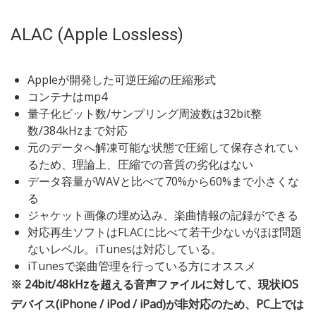
ALAC (Apple Lossless)
Appleが開発した可逆圧縮の圧縮形式
コンテナはmp4
量子化ビット数/サンプリング周波数は32bit整
数/384kHzまで対応
元のデータへ解凍可能な状態で圧縮して保存されてい
るため、理論上、圧縮での音質の劣化はない
データ容量がWAVと比べて70%から60%まで小さくな
る
ジャケット画像の埋め込み、楽曲情報の記録ができる
対応再生ソフトはFLACに比べて若干少ないがほぼ問題
ないレベル。iTunesは対応している。
iTunesで楽曲管理を行っている方にオススメ
※ 24bit/48kHzを超える音声ファイルに対して、現状iOS
デバイス(iPhone / iPod / iPad)が非対応のため、PC上では