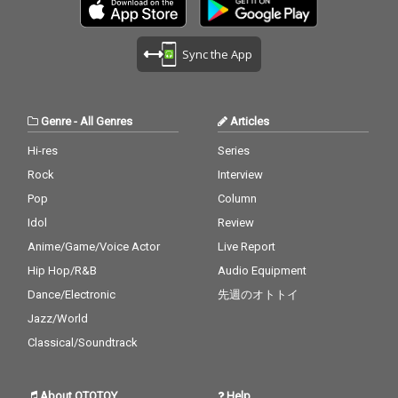
Sync the App
Genre
-
All Genres
Articles
Hi-res
Series
Rock
Interview
Pop
Column
Idol
Review
Anime/Game/Voice Actor
Live Report
Hip Hop/R&B
Audio Equipment
Dance/Electronic
先週のオトトイ
Jazz/World
Classical/Soundtrack
About OTOTOY
Help