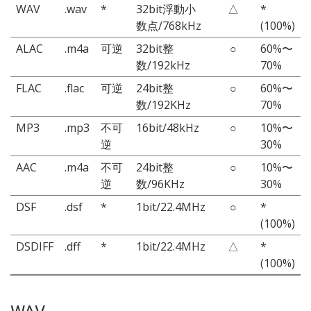
WAV
.wav
*
32bit浮動小
△
*
数点/768kHz
(100%)
ALAC
.m4a
可逆
32bit整
○
60%〜
数/192kHz
70%
FLAC
.flac
可逆
24bit整
○
60%〜
数/192KHz
70%
MP3
.mp3
不可
16bit/48kHz
○
10%〜
逆
30%
AAC
.m4a
不可
24bit整
○
10%〜
逆
数/96KHz
30%
DSF
.dsf
*
1bit/22.4MHz
○
*
(100%)
DSDIFF
.dff
*
1bit/22.4MHz
△
*
(100%)