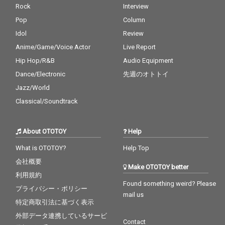
Rock
Interview
Pop
Column
Idol
Review
Anime/Game/Voice Actor
Live Report
Hip Hop/R&B
Audio Equipment
Dance/Electronic
先週のオトトイ
Jazz/World
Classical/Soundtrack
About OTOTOY
Help
What is OTOTOY?
Help Top
会社概要
Make OTOTOY better
利用規約
Found something weird? Please
プライバシー・ポリシー
mail us
特定商取引法に基づく表示
外部データ連携しているサービ
Contact