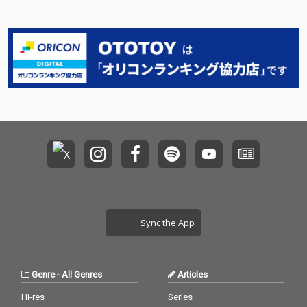
Sync the App
Genre
-
All Genres
Articles
Hi-res
Series