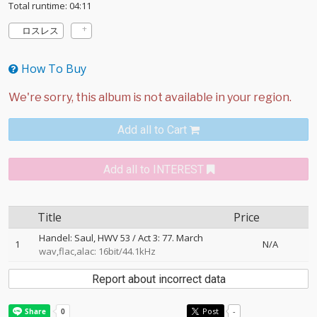
Total runtime: 04:11
ロスレス
How To Buy
Add all to Cart
Add all to INTEREST
Title
Price
Handel: Saul, HWV 53 / Act 3: 77. March
1
N/A
wav,flac,alac: 16bit/44.1kHz
Report about incorrect data
Post
-