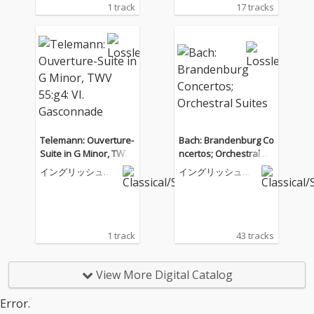
1 track
17 tracks
Telemann: Ouverture-
Bach: Brandenburg Co
Suite in G Minor, TWV
ncertos; Orchestral Su
55:g4: VI. Gasconnade
ites
イングリッシュ・
イングリッシュ・
コンサート
コンサート
1 track
43 tracks
View More Digital Catalog
Error.