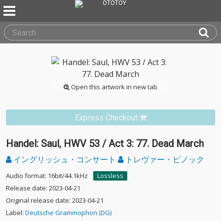
Open this artwork in new tab
Express Checkout
Handel: Saul, HWV 53 / Act 3: 77. Dead March
イングリッシュ・コンサート
トレヴァー・ピノック
Audio format: 16bit/44.1kHz
Lossless
Release date: 2023-04-21
Original release date: 2023-04-21
Label:
Deutsche Grammophon (DG)