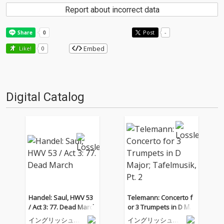
Report about incorrect data
Post
-
Embed
Like!
0
Digital Catalog
Handel: Saul, HWV 53
Telemann: Concerto f
/ Act 3: 77. Dead March
or 3 Trumpets in D Maj
or; Tafelmusik, Pt. 2
イングリッシュ・
イングリッシュ・