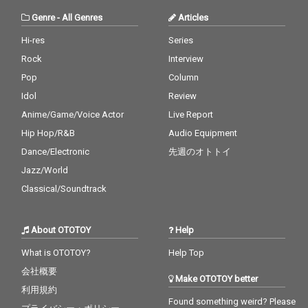
Genre
-
All Genres
Articles
Hi-res
Series
Rock
Interview
Pop
Column
Idol
Review
Anime/Game/Voice Actor
Live Report
Hip Hop/R&B
Audio Equipment
Dance/Electronic
先週のオトトイ
Jazz/World
Classical/Soundtrack
About OTOTOY
Help
What is OTOTOY?
Help Top
会社概要
Make OTOTOY better
利用規約
Found something weird? Please