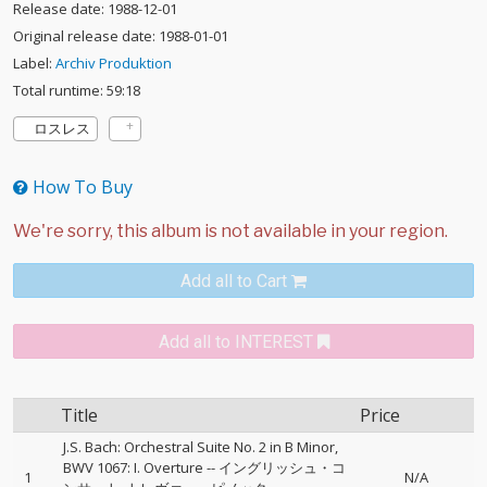
Release date: 1988-12-01
Original release date: 1988-01-01
Label:
Archiv Produktion
Total runtime: 59:18
ロスレス
How To Buy
Add all to Cart
Add all to INTEREST
Title
Price
J.S. Bach: Orchestral Suite No. 2 in B Minor,
BWV 1067: I. Overture
--
イングリッシュ・コ
1
N/A