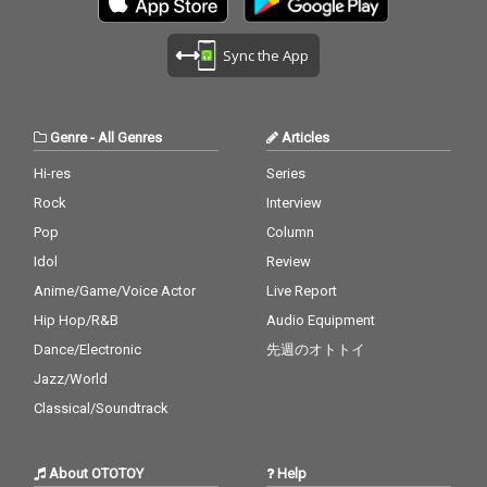
Sync the App
Genre
-
All Genres
Articles
Hi-res
Series
Rock
Interview
Pop
Column
Idol
Review
Anime/Game/Voice Actor
Live Report
Hip Hop/R&B
Audio Equipment
Dance/Electronic
先週のオトトイ
Jazz/World
Classical/Soundtrack
About OTOTOY
Help