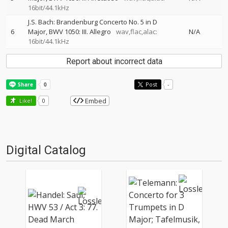
16bit/44.1kHz
J.S. Bach: Brandenburg Concerto No. 5 in D
6
Major, BWV 1050: III. Allegro
wav,flac,alac:
N/A
16bit/44.1kHz
Report about incorrect data
Post
-
Embed
Like!
0
Digital Catalog