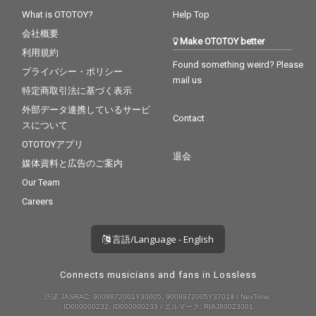
What is OTOTOY?
Help Top
会社概要
Make OTOTOY better
利用規約
Found something weird? Please
プライバシー・ポリシー
mail us
特定商取引法に基づく表示
外部データ連携しているサービ
Contact
スについて
OTOTOYアプリ
退会
媒体資料と広告のご案内
Our Team
Careers
言語/Language - English
Connects musicians and fans in Lossless
許諾 JASRAC: 9008872001Y30005, 9008872005Y37019 / NexTone:
ID000000232, ID000000233 / エルマーク: RIAJ80023001