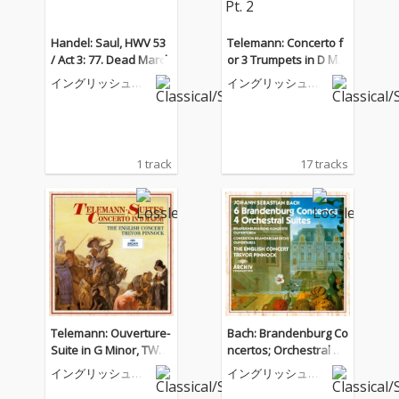
Handel: Saul, HWV 53
Telemann: Concerto f
/ Act 3: 77. Dead March
or 3 Trumpets in D Maj
or; Tafelmusik, Pt. 2
イングリッシュ・
イングリッシュ・
コンサート
コンサート
1 track
17 tracks
Telemann: Ouverture-
Bach: Brandenburg Co
Suite in G Minor, TWV
ncertos; Orchestral Su
55:g4: VI. Gasconnade
ites
イングリッシュ・
イングリッシュ・
コンサート
コンサート