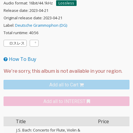
Audio format: 16bit/44.1kHz
Lossless
Release date: 2023-04-21
Original release date: 2023-04-21
Label:
Deutsche Grammophon (DG)
Total runtime: 40:56
ロスレス
How To Buy
Add all to Cart
Add all to INTEREST
Title
Price
J.S. Bach: Concerto for Flute, Violin &