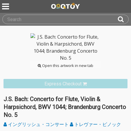
Open this artwork in new tab
Express Checkout
J.S. Bach: Concerto for Flute, Violin &
Harpsichord, BWV 1044; Brandenburg Concerto
No. 5
イングリッシュ・コンサート
トレヴァー・ピノック