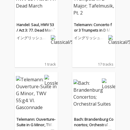
Handel: Saul, HWV 53
Telemann: Concerto f
/ Act 3: 77. Dead March
or 3 Trumpets in D Maj
or; Tafelmusik, Pt. 2
イングリッシュ・
イングリッシュ・
コンサート
コンサート
1 track
17 tracks
Telemann: Ouverture-
Bach: Brandenburg Co
Suite in G Minor, TWV
ncertos; Orchestral Su