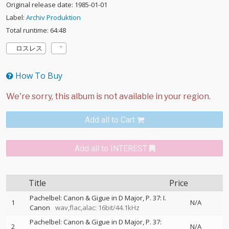
Original release date: 1985-01-01
Label:
Archiv Produktion
Total runtime: 64:48
ロスレス
How To Buy
Add all to Cart
Add all to INTEREST
Title
Price
Pachelbel: Canon & Gigue in D Major, P. 37: I.
1
N/A
Canon
wav,flac,alac: 16bit/44.1kHz
Pachelbel: Canon & Gigue in D Major, P. 37:
2
N/A