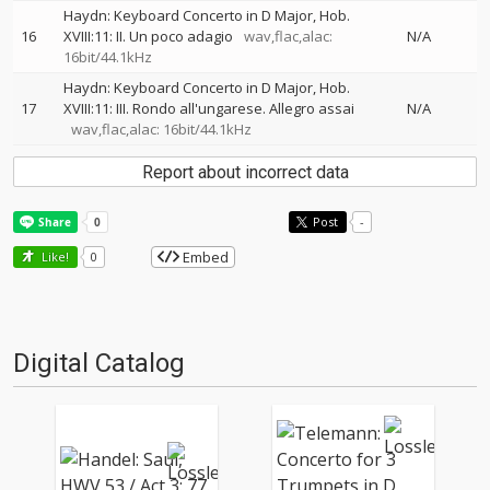
Haydn: Keyboard Concerto in D Major, Hob.
16
XVIII:11: II. Un poco adagio
wav,flac,alac:
N/A
16bit/44.1kHz
Haydn: Keyboard Concerto in D Major, Hob.
17
XVIII:11: III. Rondo all'ungarese. Allegro assai
N/A
wav,flac,alac: 16bit/44.1kHz
Report about incorrect data
Post
-
Embed
Like!
0
Digital Catalog