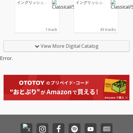
55:g4: VI. Gasconnade
ites
イングリッシュ・
イングリッシュ・
コンサート
コンサート
1 track
43 tracks
View More Digital Catalog
Error.