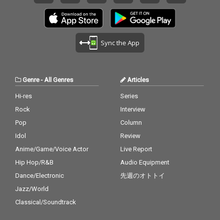
Sync the App
Genre
-
All Genres
Articles
Hi-res
Series
Rock
Interview
Pop
Column
Idol
Review
Anime/Game/Voice Actor
Live Report
Hip Hop/R&B
Audio Equipment
Dance/Electronic
先週のオトトイ
Jazz/World
Classical/Soundtrack