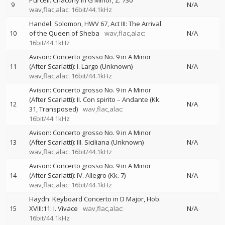
Purcell: Chacony in G Minor, Z. 730
9
N/A
wav,flac,alac: 16bit/44.1kHz
Handel: Solomon, HWV 67, Act III: The Arrival
10
of the Queen of Sheba
wav,flac,alac:
N/A
16bit/44.1kHz
Avison: Concerto grosso No. 9 in A Minor
11
(After Scarlatti): I. Largo (Unknown)
N/A
wav,flac,alac: 16bit/44.1kHz
Avison: Concerto grosso No. 9 in A Minor
(After Scarlatti): II. Con spirito – Andante (Kk.
12
N/A
31, Transposed)
wav,flac,alac:
16bit/44.1kHz
Avison: Concerto grosso No. 9 in A Minor
13
(After Scarlatti): III. Siciliana (Unknown)
N/A
wav,flac,alac: 16bit/44.1kHz
Avison: Concerto grosso No. 9 in A Minor
14
(After Scarlatti): IV. Allegro (Kk. 7)
N/A
wav,flac,alac: 16bit/44.1kHz
Haydn: Keyboard Concerto in D Major, Hob.
15
XVIII:11: I. Vivace
wav,flac,alac:
N/A
16bit/44.1kHz