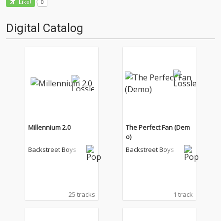
0
Like!
Digital Catalog
Millennium 2.0
The Perfect Fan (Dem
o)
Backstreet Boys
Backstreet Boys
25 tracks
1 track