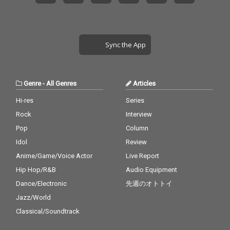
Sync the App
Genre
-
All Genres
Articles
Hi-res
Series
Rock
Interview
Pop
Column
Idol
Review
Anime/Game/Voice Actor
Live Report
Hip Hop/R&B
Audio Equipment
Dance/Electronic
先週のオトトイ
Jazz/World
Classical/Soundtrack