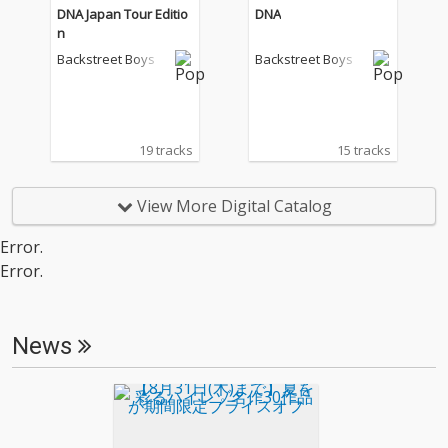
DNA Japan Tour Editio
DNA
n
Backstreet Boys
Backstreet Boys
19 tracks
15 tracks
View More Digital Catalog
Error.
Error.
News