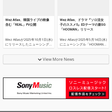
Wez Atlas、韓国ライブの映像
Wez Atlas、ドラマ『ソロ活女
含む「REAL」PV公開
子のススメ5』EDテーマの新SG
「HOOMAN」リリース
Wez Atlasが2025年10月1日(水)
Wez Atlasが2025年5月14日(水)
にリリースしたニューシングル
にニューシングル「HOOMAN」
「REAL」のプロモーションビデ
をリリースした。 テレビ東京の
オを公開した。 昨年11月に行っ
水ドラ25『ソロ活女子のススメ
た自身初の韓国ライブの模様を
5』のエンディングテーマとし
View More News
含む本映像。前半にはWez Atla
て話題の本楽曲。プロデュース
sのインタビューも含んでお
にKota Matsukawa（w.a.u）と
り、楽曲およびVlog要素
VivaOla