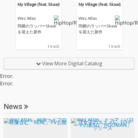
My Village (feat. Skaai)
My Village (feat. Skaai)
Wez Atlas
Wez Atlas
同郷のラッパーSkaai
同郷のラッパーSkaai
を迎えた新作
を迎えた新作
1 track
1 track
View More Digital Catalog
Error.
Error.
News