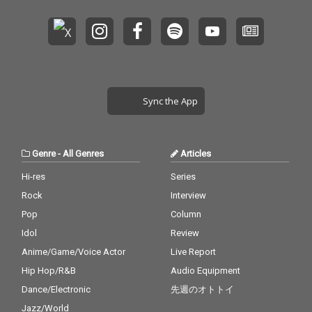
Sync the App
Genre
-
All Genres
Articles
Hi-res
Series
Rock
Interview
Pop
Column
Idol
Review
Anime/Game/Voice Actor
Live Report
Hip Hop/R&B
Audio Equipment
Dance/Electronic
先週のオトトイ
Jazz/World