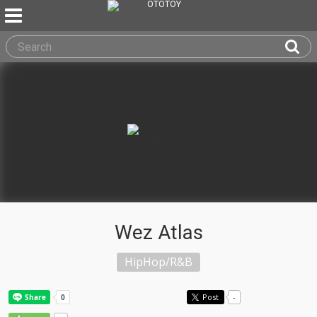
Wez Atlas
HipHop/R&B
Post
-