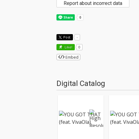
Report about incorrect data
Post
-
Like!
0
Embed
Digital Catalog