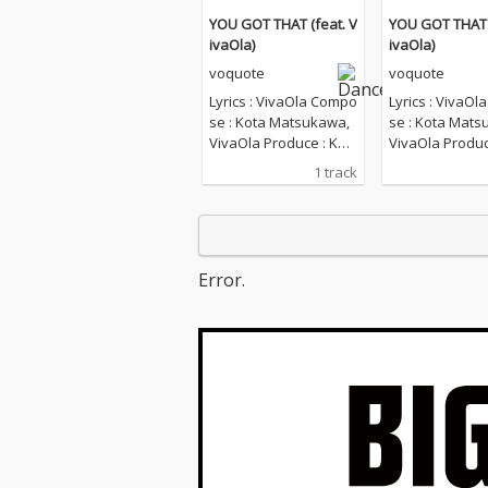
YOU GOT THAT (feat. V
YOU GOT THAT (
ivaOla)
ivaOla)
voquote
voquote
Lyrics : VivaOla Compo
Lyrics : VivaO
se : Kota Matsukawa,
se : Kota Mats
VivaOla Produce : Kot
VivaOla Produc
a Matsukawa,voquote
a Matsukawa,
1 track
Mix Engineer : Kota M
Mix Engineer :
atsukawa Mastering E
atsukawa Mast
ngineer : Kota Matsuk
ngineer : Kota
awa Artwork : Reo Anz
awa Artwork : 
ai Label : w.a.u
ai Label : w.a.u
Error.