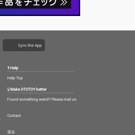
出されるなど、
ーに選出されるなど、
反響を呼んだ。
大きな反響を呼んだ。
ックスでは、vo
本リミックスでは、vo
e本人に加え、レ
quote本人に加え、レ
イトのSakep
ーベルメイトのSakep
1sailをリミキサ
nkと01sailをリミキサ
えたことで、よ
ーに迎えたことで、よ
エーションの豊
りバリエーションの豊
Sync the App
品に仕上がって
かな作品に仕上がって
オリジナルトラ
いる。オリジナルトラ
の聴き比べが楽
ックとの聴き比べが楽
まさに必聴のE
しい、まさに必聴のE
Help
P。
Help Top
Make OTOTOY better
Found something weird? Please mail us
Contact
つ
退会