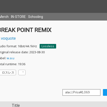
Merch
IN-STORE
Schooling
BREAK POINT REMIX
voquote
udio format: 16bit/44.1kHz
Lossless
riginal release date: 2023-08-30
abel:
w.a.u
otal runtime: 19:36
ロスレス
Title