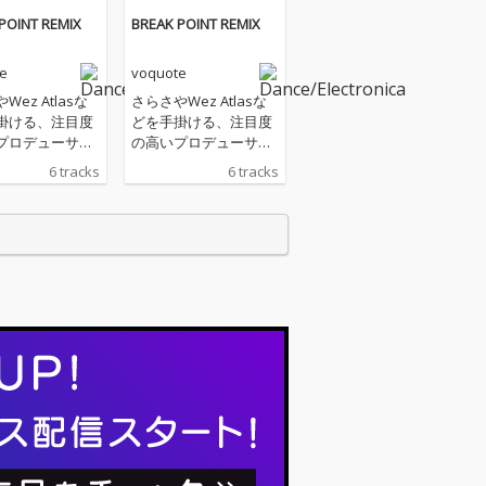
POINT REMIX
BREAK POINT REMIX
e
voquote
Wez Atlasな
さらさやWez Atlasな
掛ける、注目度
どを手掛ける、注目度
プロデューサ
の高いプロデューサ
a Matsukawa
ー、Kota Matsukawa
6 tracks
6 tracks
スミュージック
のダンスミュージック
クト = voquot
プロジェクト = voquot
コート）が1st
e（ヴォコート）が1st
REAK POINT」の
EP 「BREAK POINT」の
x版をリリースす
Remix版をリリースす
EAK POINT」
る。「BREAK POINT」
 Matsukawa名
はKota Matsukawa名
作に携わってき
義で制作に携わってき
世代の注目のア
た、次世代の注目のア
ストをフィーチ
ーティストをフィーチ
グに迎えた意欲
ャリングに迎えた意欲
り、大型プレイ
作であり、大型プレイ
での展開に加
リストでの展開に加
tifyでは「Soul
え、Spotifyでは「Soul
 Japan」のカバ
Music Japan」のカバ