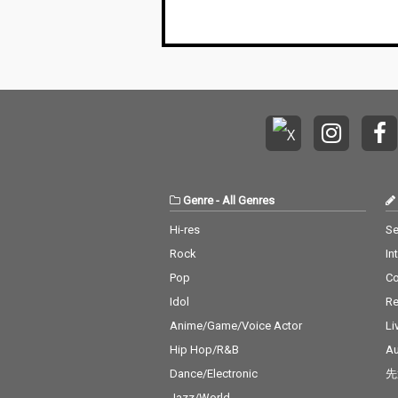
Genre
-
All Genres
Hi-res
Se
Rock
In
Pop
C
Idol
Re
Anime/Game/Voice Actor
Li
Hip Hop/R&B
Au
Dance/Electronic
先
Jazz/World