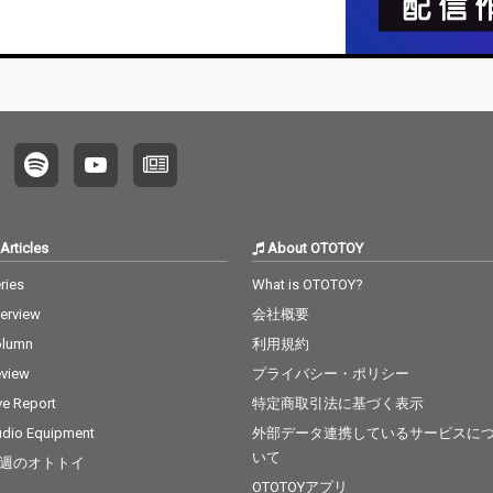
ーに選
大きな
本リミ
quot
ーベルメ
nkと0
ーに迎
りバリ
かな作
いる。
ックと
しい、
Articles
About OTOTOY
P。
ries
What is OTOTOY?
terview
会社概要
olumn
利用規約
view
プライバシー・ポリシー
ve Report
特定商取引法に基づく表示
dio Equipment
外部データ連携しているサービスに
いて
週のオトトイ
OTOTOYアプリ