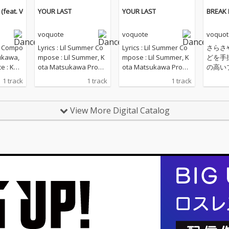
feat. V
YOUR LAST
YOUR LAST
BREAK 
voquote
voquote
voquot
la Compo
Lyrics : Lil Summer Co
Lyrics : Lil Summer Co
さらさや
ukawa,
mpose : Lil Summer, K
mpose : Lil Summer, K
どを手
e : Kot
ota Matsukawa Produ
ota Matsukawa Produ
の高い
voquote
ce : voquote, Kota Mat
ce : voquote, Kota Mat
ー、Kot
1 track
1 track
1 track
 Kota M
sukawa Mix Engineer :
sukawa Mix Engineer :
のダン
ering E
Kota Matsukawa Mast
Kota Matsukawa Mast
プロジェ
 Matsuk
ering Engineer : Kota
ering Engineer : Kota
e（ヴォ
View More Digital Catalog
Reo Anz
Matsukawa Artwork :
Matsukawa Artwork :
EP 「B
Kota Matsukawa Labe
Kota Matsukawa Labe
Remi
l : w.a.u
l : w.a.u
る。「BR
はKota
義で制
た、次
ーティ
ャリン
作であ
リスト
え、Spo
Music