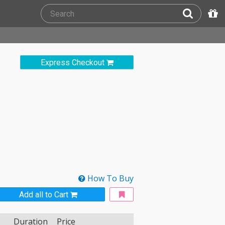
Express Checkout
How To Buy
Add all to Cart
Duration
Price