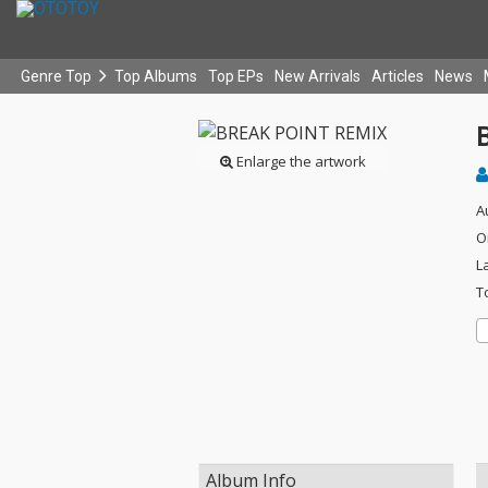
Genre Top
Top Albums
Top EPs
New Arrivals
Articles
News
Enlarge the artwork
A
O
L
T
Album Info