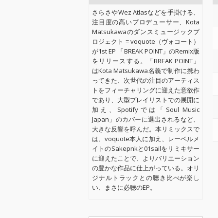
さらさやWez Atlasなどを手掛ける、
注目度の高いプロデューサー、Kota
Matsukawaのダンスミュージックプ
ロジェクト = voquote（ヴォコート）
が1st EP 「BREAK POINT」のRemix版
をリリースする。「BREAK POINT」
はKota Matsukawa名義で制作に携わ
ってきた、次世代の注目のアーティス
トをフィーチャリングに迎えた意欲作
であり、大型プレイリストでの展開に
加え、Spotifyでは「Soul Music
Japan」のカバーに選出されるなど、
大きな反響を呼んだ。本リミックスで
は、voquote本人に加え、レーベルメ
イトのSakepnkと01sailをリミキサー
に迎えたことで、よりバリエーション
の豊かな作品に仕上がっている。オリ
ジナルトラックとの聴き比べが楽し
い、まさに必聴のEP。