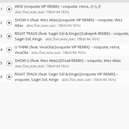
WISE (voquote VIP REMIX)
--
voquote
reina
さらさ
1
alac,flac,wav,aac: 16bit/44.1kHz
SHOW U (feat. Wez Atlas) [voquote VIP REMIX]
--
voquote
Wez
2
Atlas
alac,flac,wav,aac: 16bit/44.1kHz
RIGHT TRACK (feat. Sagiri Sól & Kingo) [Sakepnk REMIX]
--
voquote
3
Sagiri Sól
Kingo
alac,flac,wav,aac: 16bit/44.1kHz
U THINK (feat. VivaOla) [voquote VIP REMIX]
--
voquote
reina
4
VivaOla
alac,flac,wav,aac: 16bit/44.1kHz
SHOW U (feat. Wez Atlas) [01sail REMIX]
--
voquote
Wez Atlas
5
alac,flac,wav,aac: 16bit/44.1kHz
RIGHT TRACK (feat. Sagiri Sól & Kingo) [voquote VIP REMIX]
--
6
voquote
Sagiri Sól
Kingo
alac,flac,wav,aac: 16bit/44.1kHz