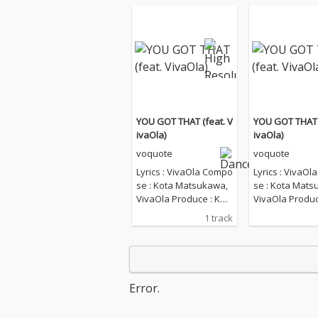
YOU GOT THAT (feat. V
YOU GOT THAT (
ivaOla)
ivaOla)
voquote
voquote
Lyrics : VivaOla Compo
Lyrics : VivaO
se : Kota Matsukawa,
se : Kota Mats
VivaOla Produce : Kot
VivaOla Produc
a Matsukawa,voquote
a Matsukawa,
1 track
Mix Engineer : Kota M
Mix Engineer :
atsukawa Mastering E
atsukawa Mast
ngineer : Kota Matsuk
ngineer : Kota
awa Artwork : Reo Anz
awa Artwork : 
ai Label : w.a.u
ai Label : w.a.u
Error.