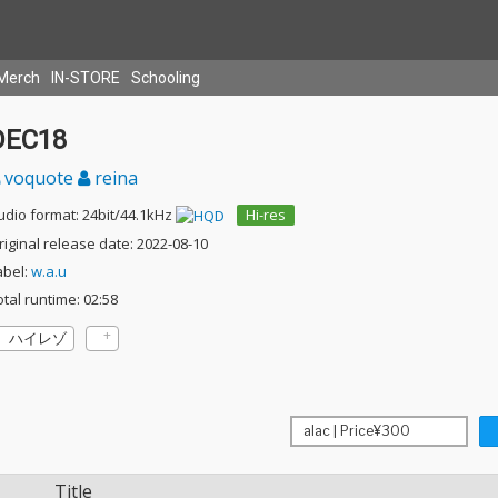
Merch
IN-STORE
Schooling
DEC18
voquote
reina
udio format: 24bit/44.1kHz
Hi-res
riginal release date: 2022-08-10
abel:
w.a.u
otal runtime: 02:58
ハイレゾ
Title