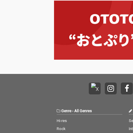
Genre
-
All Genres
Hi-res
Se
Rock
In