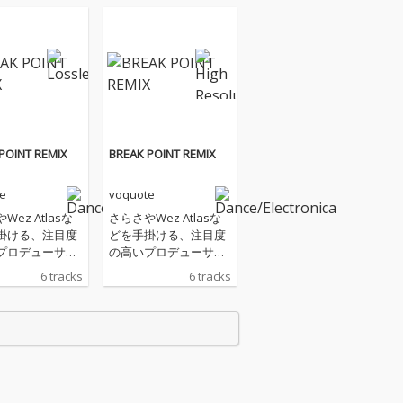
POINT REMIX
BREAK POINT REMIX
e
voquote
Wez Atlasな
さらさやWez Atlasな
掛ける、注目度
どを手掛ける、注目度
プロデューサ
の高いプロデューサ
a Matsukawa
ー、Kota Matsukawa
6 tracks
6 tracks
スミュージック
のダンスミュージック
クト = voquot
プロジェクト = voquot
コート）が1st
e（ヴォコート）が1st
REAK POINT」の
EP 「BREAK POINT」の
x版をリリースす
Remix版をリリースす
EAK POINT」
る。「BREAK POINT」
 Matsukawa名
はKota Matsukawa名