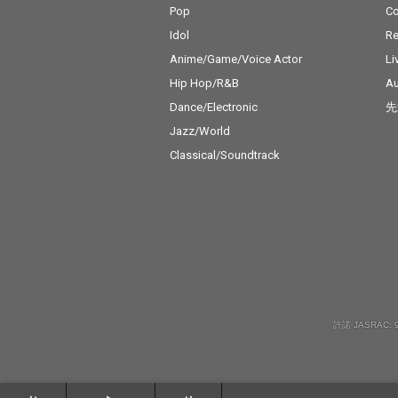
Pop
C
Idol
Re
Anime/Game/Voice Actor
Li
Hip Hop/R&B
Au
Dance/Electronic
先
Jazz/World
Classical/Soundtrack
許諾 JASRAC: 9