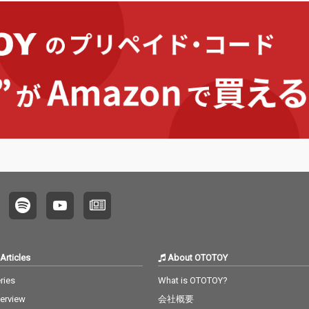
義で制
た、次
ーティ
ャリン
作であ
リスト
え、Spo
Music
ーに選
大きな
本リミ
quot
ーベルメ
nkと0
ーに迎
りバリ
かな作
いる。
ックと
しい、
Articles
About OTOTOY
P。
ries
What is OTOTOY?
terview
会社概要