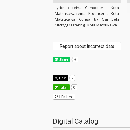
Lyrics : reina Composer : Kota
Matsukawa,reina Producer : Kota
Matsukawa Conga by Gai Seki
Mixing,Mastering : Kota Matsukawa
Report about incorrect data
Post
-
Like!
0
Embed
Digital Catalog