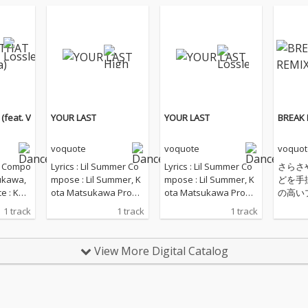
feat. V
YOUR LAST
YOUR LAST
BREAK 
voquote
voquote
voquot
la Compo
Lyrics : Lil Summer Co
Lyrics : Lil Summer Co
さらさや
ukawa,
mpose : Lil Summer, K
mpose : Lil Summer, K
どを手
e : Kot
ota Matsukawa Produ
ota Matsukawa Produ
の高い
voquote
ce : voquote, Kota Mat
ce : voquote, Kota Mat
ー、Kot
1 track
1 track
1 track
 Kota M
sukawa Mix Engineer :
sukawa Mix Engineer :
のダン
ering E
Kota Matsukawa Mast
Kota Matsukawa Mast
プロジェ
 Matsuk
ering Engineer : Kota
ering Engineer : Kota
e（ヴォ
View More Digital Catalog
Reo Anz
Matsukawa Artwork :
Matsukawa Artwork :
EP 「B
Kota Matsukawa Labe
Kota Matsukawa Labe
Remi
l : w.a.u
l : w.a.u
る。「BR
はKota