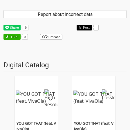
Report about incorrect data
Post
-
Embed
Like!
0
Digital Catalog
YOU GOT THAT (feat. V
YOU GOT THAT (feat. V
ivaOla)
ivaOla)