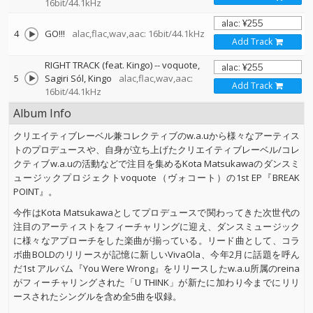
16bit/44.1kHz
4
GO!!!
alac,flac,wav,aac: 16bit/44.1kHz
Add Track
RIGHT TRACK (feat. Kingo)
--
voquote
5
Sagiri Sól
Kingo
alac,flac,wav,aac:
Add Track
16bit/44.1kHz
Album Info
クリエイティブレーベル兼コレクティブのw.a.uから様々なアーティス
トのプロデュースや、自身が立ち上げたクリエイティブレーベル/コレ
クティブw.a.uの活動などで注目を集めるKota Matsukawaのダンスミ
ュージックプロジェクトvoquote（ヴォコート）の1st EP『BREAK
POINT』。
今作はKota Matsukawaとしてプロデュースで関わってきた次世代の
注目のアーティストをフィーチャリングに迎え、ダンスミュージック
に様々なアプローチをした楽曲が揃っている。リード曲として、コラ
ボ曲BOLDのリリースが記憶に新しいVivaOla、今年2月に話題を呼ん
だ1st アルバム『You Were Wrong』をリリースしたw.a.u所属のreina
がフィーチャリングされた「U THINK」が新たに加わり今までにリリ
ースされたシングルを含め全5曲を収録。