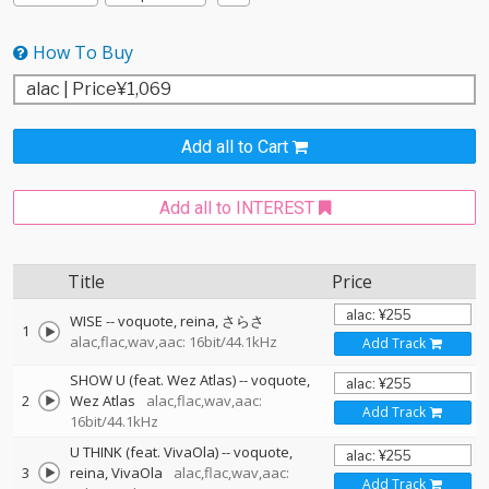
How To Buy
Add all to Cart
Add all to INTEREST
Title
Price
WISE
--
voquote
reina
さらさ
1
alac,flac,wav,aac: 16bit/44.1kHz
Add Track
SHOW U (feat. Wez Atlas)
--
voquote
2
Wez Atlas
alac,flac,wav,aac:
Add Track
16bit/44.1kHz
U THINK (feat. VivaOla)
--
voquote
3
reina
VivaOla
alac,flac,wav,aac:
Add Track