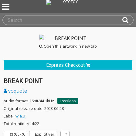
Open this artwork in new tab
Express Checkout
BREAK POINT
voquote
Audio format: 16bit/44.1kHz
Lossless
Original release date: 2023-06-28
Label:
w.a.u
Total runtime: 14:22
ロスレス
Explicit ver.