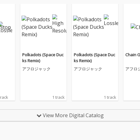
Polkadots (Space Duc
Polkadots (Space Duc
Chain 
ks Remix)
ks Remix)
アフロジャック
アフロジャック
アフロ
track
1 track
1 track
View More Digital Catalog