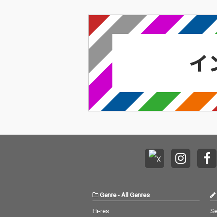
Genre
-
All Genres
Hi-res
Se