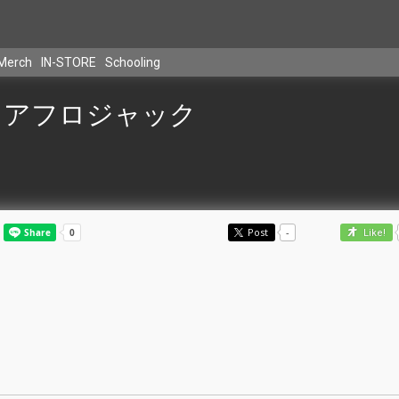
Merch
IN-STORE
Schooling
アフロジャック
Post
-
Like!