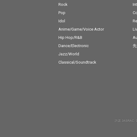
Rock
In
Pop
C
Idol
Re
Anime/Game/Voice Actor
Li
Hip Hop/R&B
Au
Dance/Electronic
先
Jazz/World
Classical/Soundtrack
許諾 JASRAC: 9