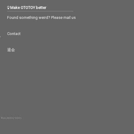
Make OTOTOY better
Found something weird? Please mail us
Contact
つ
退会
 RIAJ80023001