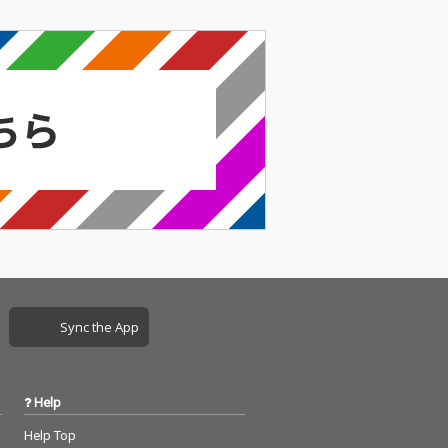
Sync the App
Help
Help Top