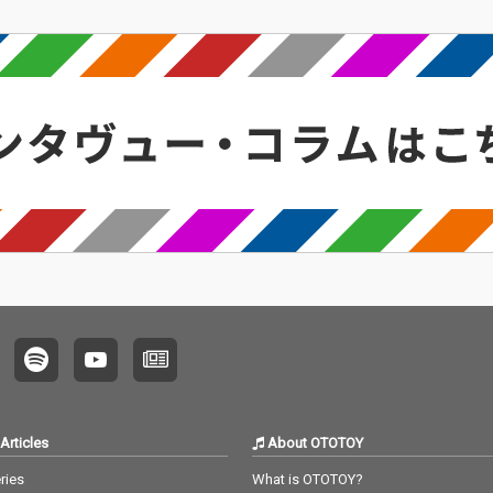
Articles
About OTOTOY
ries
What is OTOTOY?